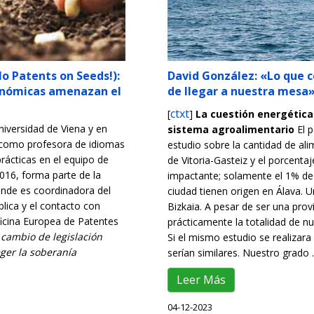
o Patents on Seeds!):
David González: «Lo que 
enómicas amenazan el
de llegar a nuestra mesa
ctxt
[
]
La cuestión energética 
Universidad de Viena y en
sistema agroalimentario
El 
a como profesora de idiomas
estudio sobre la cantidad de al
 prácticas en el equipo de
de Vitoria-Gasteiz y el porcentaj
016, forma parte de la
impactante; solamente el 1% de
onde es coordinadora del
ciudad tienen origen en Álava. 
lica y el contacto con
Bizkaia. A pesar de ser una pro
ficina Europea de Patentes
prácticamente la totalidad de nu
 cambio de legislación
Si el mismo estudio se realizara
ger la soberanía
serían similares. Nuestro grado ..
Leer Más
04-12-2023