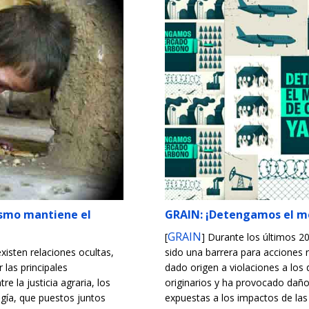
lismo mantiene el
GRAIN: ¡Detengamos el me
GRAIN
[
] Durante los últimos 
existen relaciones ocultas,
sido una barrera para acciones r
r las principales
dado origen a violaciones a lo
e la justicia agraria, los
originarios y ha provocado dañ
ogía, que puestos juntos
expuestas a los impactos de las 