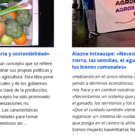
ria y sostenibilidad»
Alazne Intxauspe: «Neces
tierra, las semillas, el ag
 un concepto que se refiere
los bienes comunales»
nar sus propias políticas y
«Hablando en el único idioma q
 agricultura. Esta idea pone
yendo a términos económicos, 
cales y de los gobiernos
nos hace y en cambio nosotros
s clave de la producción,
«Necesitamos un sistema que pre
oncepto ha sido promovido
el ganado, los territorios y lo
ganizaciones no
«Que el cuidado también viene
 Las características
organizar un sistema de cuida
unidades para tomar
que ponga en el centro la alim
nticios sin ...
Somos mujeres baserritarras fe