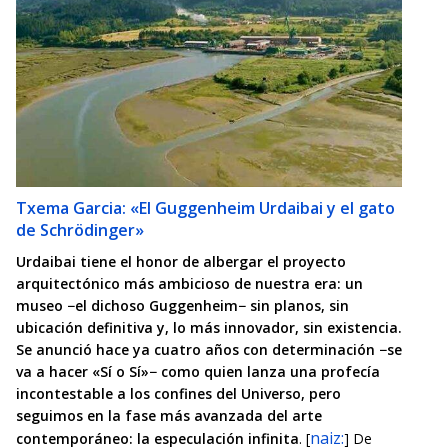
Txema Garcia: «El Guggenheim Urdaibai y el gato
de Schrödinger»
Urdaibai tiene el honor de albergar el proyecto
arquitectónico más ambicioso de nuestra era: un
museo −el dichoso Guggenheim− sin planos, sin
ubicación definitiva y, lo más innovador, sin existencia.
Se anunció hace ya cuatro años con determinación −se
va a hacer «Sí o Sí»− como quien lanza una profecía
incontestable a los confines del Universo, pero
seguimos en la fase más avanzada del arte
naiz:
contemporáneo: la especulación infinita
. [
] De