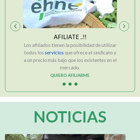
AFILIATE ..!!
jóvenes
Los afiliados tienen la posibilidad de utilizar
Los "amig
a te
todos los
servicios
que ofrece el sindicato y
qué ten
er crecer
a un precio más bajo que los existentes en el
ayud
mercado.
QUIERO AFILIARME
NOTICIAS