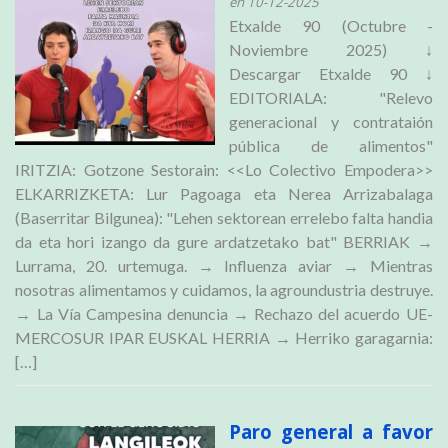
en 10-12-2025
Etxalde 90 (Octubre -
Noviembre 2025) ↓
Descargar Etxalde 90 ↓
EDITORIALA: "Relevo
generacional y contrataión
pública de alimentos"
IRITZIA: Gotzone Sestorain: <<Lo Colectivo Empodera>>
ELKARRIZKETA: Lur Pagoaga eta Nerea Arrizabalaga
(Baserritar Bilgunea): "Lehen sektorean errelebo falta handia
da eta hori izango da gure ardatzetako bat" BERRIAK →
Lurrama, 20. urtemuga. → Influenza aviar → Mientras
nosotras alimentamos y cuidamos, la agroundustria destruye.
→ La Vía Campesina denuncia → Rechazo del acuerdo UE-
MERCOSUR IPAR EUSKAL HERRIA → Herriko garagarnia:
[…]
Paro general a favor