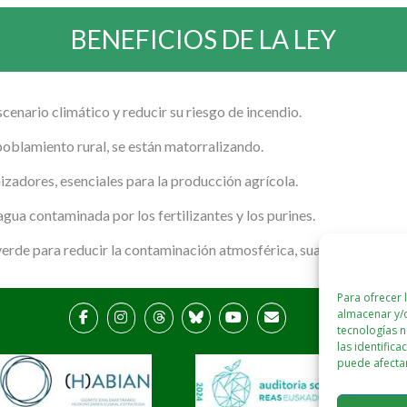
BENEFICIOS DE LA LEY
cenario climático y reducir su riesgo de incendio.
spoblamiento rural, se están matorralizando.
izadores, esenciales para la producción agrícola.
agua contaminada por los fertilizantes y los purines.
verde para reducir la contaminación atmosférica, suavizar el clima 
Para ofrecer 
almacenar y/o
tecnologías 
las identifica
puede afectar