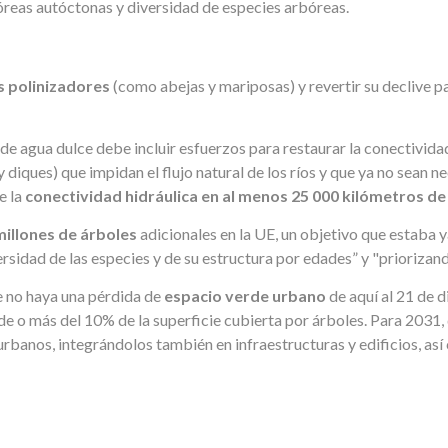
eas autóctonas y diversidad de especies arbóreas.
s polinizadores
(como abejas y mariposas) y revertir su declive pa
e agua dulce debe incluir esfuerzos para restaurar la conectividad
y diques) que impidan el flujo natural de los ríos y que ya no sean 
e la
conectividad hidráulica en al menos 25 000 kilómetros de
millones de árboles
adicionales en la UE, un objetivo que estaba y
rsidad de las especies y de su estructura por edades” y "priorizan
 no haya una pérdida de
espacio verde urbano
de aquí al 21 de 
e o más del 10% de la superficie cubierta por árboles. Para 2031,
 urbanos, integrándolos también en infraestructuras y edificios, as