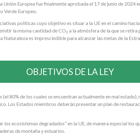
la Unión Europea fue finalmente aprobada el 17 de junio de 2024 en
cto Verde Europeo.
ativas políticas cuyo objetivo es situar a la UE en el camino hacia 
 (emitir la misma cantidad de CO
a la atmósfera de la que se retira 
2
la Naturaleza es imprescindible para alcanzar las metas de la Est
OBJETIVOS DE LA LEY
 (el 80% de los cuales se encuentran actualmente en mal estado), 
tico. Los Estados miembros deberán presentar un plan de restauraci
rar los ecosistemas degradados” en la UE, de manera especial los q
aderas de montaña y estuarios.