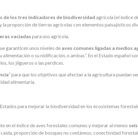
 de los tres indicadores de biodiversidad
agrícola (el índice d
 la proporción de tierras agrícolas con elementos paisajísticos div
beras vaciadas
para uso agrícola.
e garanticen unos niveles de
aves comunes ligadas a medios a
su alimentación o su nidificación, o ambas”. En el Estado español son
os, los jilgueros o las perdices.
ncia
” para que los objetivos que afectan a la agricultura puedan s
idad alimentaria.
stados para mejorar la biodiversidad en los ecosistemas forestale
te en el índice de aves forestales comunes y mejorar al menos
seis
caída, proporción de bosques no coetáneos, conectividad forestal