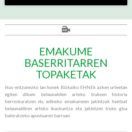
EMAKUME
BASERRITARREN
TOPAKETAK
Ikus-entzunezko lan honek Bizkaiko EHNEk azken urteetan
egiten dituen belaunaldien arteko trukeen historia
berreskuratzen du, adineko emakumeen jakintzak hainbat
belaunaldiren arteko ikaskuntza eta jakintzen truke gisa
baloratzeko apustuaren barruan.