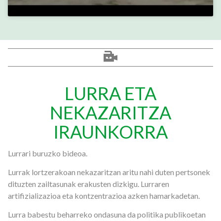
LURRA ETA
NEKAZARITZA
IRAUNKORRA
Lurrari buruzko bideoa.
Lurrak lortzerakoan nekazaritzan aritu nahi duten pertsonek
dituzten zailtasunak erakusten dizkigu. Lurraren
artifizializazioa eta kontzentrazioa azken hamarkadetan.
Lurra babestu beharreko ondasuna da politika publikoetan