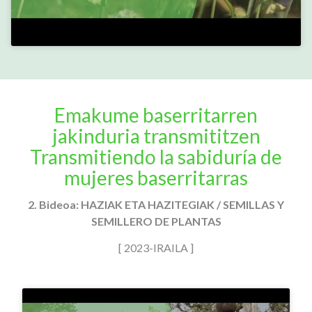
Emakume baserritarren
jakinduria transmititzen
Transmitiendo la sabiduría de
mujeres baserritarras
2. Bideoa: HAZIAK ETA HAZITEGIAK / SEMILLAS Y
SEMILLERO DE PLANTAS
[ 2023-IRAILA ]