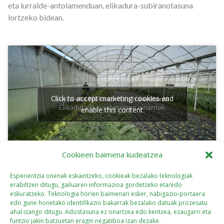
eta lurralde-antolamenduan, elikadura-subiranotasuna
lortzeko bidean.
Click to accept marketing cookies and
enable this content
Cookieen baimena kudeatzea
Esperientzia onenak eskaintzeko, cookieak bezalako teknologiak
erabiltzen ditugu, gailuaren informazioa gordetzeko eta/edo
eskuratzeko. Teknologia horien baimenari esker, nabigazio-portaera
edo gune honetako identifikazio bakarrak bezalako datuak prozesatu
ahal izango ditugu. Adostasuna ez onartzea edo kentzea, ezaugarri eta
funtzio jakin batzuetan eragin negatiboa izan dezake.