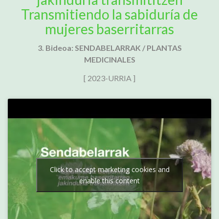
Transmitiendo la sabiduría de
mujeres baserritarras
3. Bideoa: SENDABELARRAK / PLANTAS
MEDICINALES
[ 2023-URRIA ]
Click to accept marketing cookies and
enable this content