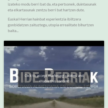
izateko modu berri bat da, eta pertsonek, duintasunak
eta elkartasunak zentzu berri bat hartzen dute.
Euskal Herrian hainbat esperientzia ibiltzera
gonbidatzen zaituztegu, utopia errealitate bihurtzen
baita...
Click to accept marketing cookies and
enable this content