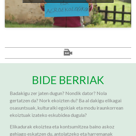
BIDE BERRIAK
Badakigu zer jaten dugun? Nondik dator? Nola
gertatzen da? Nork ekoizten du? Ba al dakigu elikagai
osasuntsuak, kulturalki egokiak eta modu iraunkorrean
ekoiztuak izateko eskubidea dugula?
Elikadurak ekoiztea eta kontsumitzea baino askoz
gehiago eskatzen du, antolatzeko eta harremanak