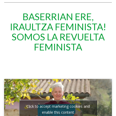
BASERRIAN ERE,
IRAULTZA FEMINISTA!
SOMOS LA REVUELTA
FEMINISTA
EHNE Bizkaiatik baserria iraultzera animatzen zaituztegu!
EHNE
Bizkaiatik baserria iraultzera animatzen zaituztegu!
Click to accept marketing cookies and
enable this content