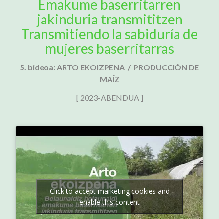
Emakume baserritarren
jakinduria transmititzen
Transmitiendo la sabiduría de
mujeres baserritarras
5. bideoa: ARTO EKOIZPENA / PRODUCCIÓN DE
MAÍZ
[ 2023-ABENDUA ]
Click to accept marketing cookies and
enable this content