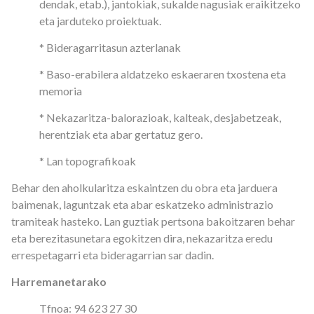
dendak, etab.), jantokiak, sukalde nagusiak eraikitzeko
eta jarduteko proiektuak.
* Bideragarritasun azterlanak
* Baso-erabilera aldatzeko eskaeraren txostena eta
memoria
* Nekazaritza-balorazioak, kalteak, desjabetzeak,
herentziak eta abar gertatuz gero.
* Lan topografikoak
Behar den aholkularitza eskaintzen du obra eta jarduera
baimenak, laguntzak eta abar eskatzeko administrazio
tramiteak hasteko. Lan guztiak pertsona bakoitzaren behar
eta berezitasunetara egokitzen dira, nekazaritza eredu
errespetagarri eta bideragarrian sar dadin.
Harremanetarako
Tfnoa: 94 623 27 30