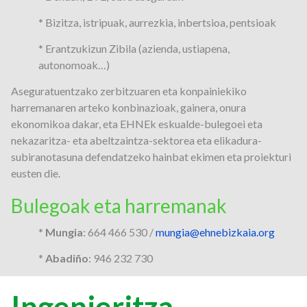
* Bizitza, istripuak, aurrezkia, inbertsioa, pentsioak
* Erantzukizun Zibila (azienda, ustiapena,
autonomoak…)
Aseguratuentzako zerbitzuaren eta konpainiekiko
harremanaren arteko konbinazioak, gainera, onura
ekonomikoa dakar, eta EHNEk eskualde-bulegoei eta
nekazaritza- eta abeltzaintza-sektorea eta elikadura-
subiranotasuna defendatzeko hainbat ekimen eta proiekturi
eusten die.
Bulegoak eta harremanak
*
Mungia
: 664 466 530 /
mungia@ehnebizkaia.org
*
Abadiño
: 946 232 730
Ingenieritza