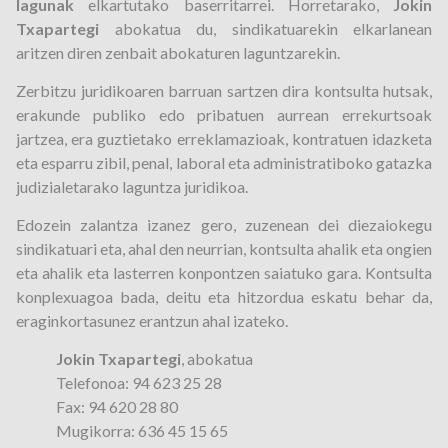
lagunak
elkartutako baserritarrei. Horretarako,
Jokin
Txapartegi
abokatua du, sindikatuarekin elkarlanean
aritzen diren zenbait abokaturen laguntzarekin.
Zerbitzu juridikoaren barruan sartzen dira kontsulta hutsak,
erakunde publiko edo pribatuen aurrean errekurtsoak
jartzea, era guztietako erreklamazioak, kontratuen idazketa
eta esparru zibil, penal, laboral eta administratiboko gatazka
judizialetarako laguntza juridikoa.
Edozein zalantza izanez gero, zuzenean dei diezaiokegu
sindikatuari eta, ahal den neurrian, kontsulta ahalik eta ongien
eta ahalik eta lasterren konpontzen saiatuko gara. Kontsulta
konplexuagoa bada, deitu eta hitzordua eskatu behar da,
eraginkortasunez erantzun ahal izateko.
Jokin Txapartegi
, abokatua
Telefonoa: 94 623 25 28
Fax: 94 620 28 80
Mugikorra: 636 45 15 65