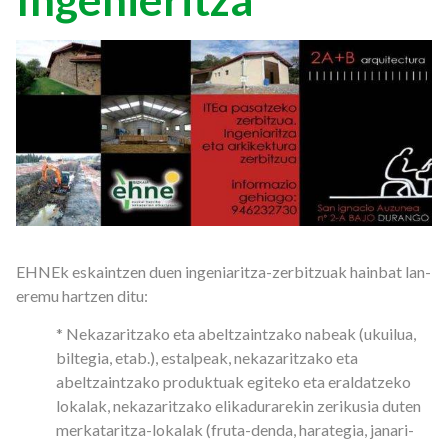
EHNEk eskaintzen duen ingeniaritza-zerbitzuak hainbat lan-
eremu hartzen ditu:
* Nekazaritzako eta abeltzaintzako nabeak (ukuilua,
biltegia, etab.), estalpeak, nekazaritzako eta
abeltzaintzako produktuak egiteko eta eraldatzeko
lokalak, nekazaritzako elikadurarekin zerikusia duten
merkataritza-lokalak (fruta-denda, harategia, janari-