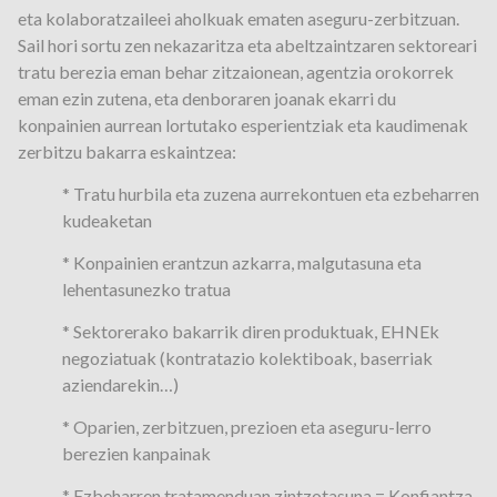
eta kolaboratzaileei aholkuak ematen aseguru-zerbitzuan.
Sail hori sortu zen nekazaritza eta abeltzaintzaren sektoreari
tratu berezia eman behar zitzaionean, agentzia orokorrek
eman ezin zutena, eta denboraren joanak ekarri du
konpainien aurrean lortutako esperientziak eta kaudimenak
zerbitzu bakarra eskaintzea:
* Tratu hurbila eta zuzena aurrekontuen eta ezbeharren
kudeaketan
* Konpainien erantzun azkarra, malgutasuna eta
lehentasunezko tratua
* Sektorerako bakarrik diren produktuak, EHNEk
negoziatuak (kontratazio kolektiboak, baserriak
aziendarekin…)
* Oparien, zerbitzuen, prezioen eta aseguru-lerro
berezien kanpainak
* Ezbeharren tratamenduan zintzotasuna = Konfiantza-