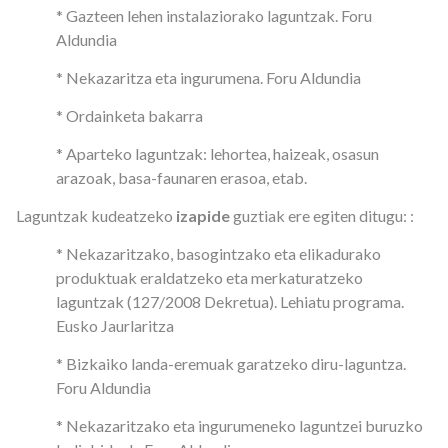
* Gazteen lehen instalaziorako laguntzak. Foru
Aldundia
* Nekazaritza eta ingurumena. Foru Aldundia
* Ordainketa bakarra
* Aparteko laguntzak: lehortea, haizeak, osasun
arazoak, basa-faunaren erasoa, etab.
Laguntzak kudeatzeko
izapide
guztiak ere egiten ditugu: :
* Nekazaritzako, basogintzako eta elikadurako
produktuak eraldatzeko eta merkaturatzeko
laguntzak (127/2008 Dekretua). Lehiatu programa.
Eusko Jaurlaritza
* Bizkaiko landa-eremuak garatzeko diru-laguntza.
Foru Aldundia
* Nekazaritzako eta ingurumeneko laguntzei buruzko