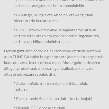
harremana aseguratuekin eta konpainiekin
* Bi bulego, Mungia eta Abadiño, eta Aseguruak
bideratu edo bertara deitu
* EHNE Bizkaiko teknikarien laguntza zerbitzuan
sortzen diren arazo eta gorabeheretan: ingeniaritza,
zerbitzu juridikoa, administrazioa
Horren guztiaren ondorioz, sektorekoak ez diren pertsona
asko EHNE Bizkaiko bulegoetara ere joaten dira aseguruak
kontratatzera; izan ere, linea espezifikoez gain, kudeatzen
ditugun produktuak enpresa laguntzaileek eskaintzen
dituztenak bezain zabalak dira:
* Automobilak, traktoreak, kamioiak, atoiak,
motorra…
* Etxea (etxebizitzak, baserriak + korta, lonjak)
* Dendak, ETE, obra aseguruak