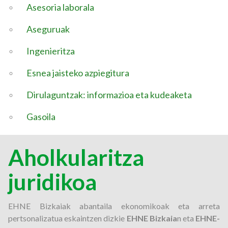
Asesoria laborala
Aseguruak
Ingenieritza
Esnea jaisteko azpiegitura
Dirulaguntzak: informazioa eta kudeaketa
Gasoila
Aholkularitza
juridikoa
EHNE Bizkaiak abantaila ekonomikoak eta arreta
pertsonalizatua eskaintzen dizkie
EHNE Bizkaia
n eta
EHNE-