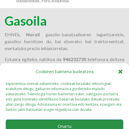
baliabideak. Foru Aldundia
Gasoila
EHNEk,
Noroil
gasolio-banatzailearen laguntzarekin,
gasolioz hornitzen du, bai etxerako bai traktoreentzat,
merkatuko prezio lehiakorretan.
Eskaera egiteko, nahikoa da
946232730
telefonora deitzea
eta 48 ordu baino gutxiagoan gasolio-eskaera emango
Cookieen baimena kudeatzea
dizugu.
Esperientzia onenak eskaintzeko, cookieak bezalako teknologiak
erabiltzen ditugu, gailuaren informazioa gordetzeko eta/edo
eskuratzeko. Teknologia horien baimenari esker, nabigazio-portaera
edo gune honetako identifikazio bakarrak bezalako datuak prozesatu
ahal izango ditugu. Adostasuna ez onartzea edo kentzea, ezaugarri eta
funtzio jakin batzuetan eragin negatiboa izan dezake.
Onartu