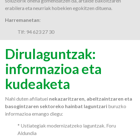
soluziorik onena gomendatzen da, artalde bakoitzaren
erabilera eta neurriak hobekien egokitzen dituena.
Harremanetan
:
Tlf: 94 623 27 30
Dirulaguntzak:
informazioa eta
kudeaketa
Nahi duten afiliatuei
nekazaritzaren, abeltzaintzaren eta
basogintzaren sektoreko hainbat laguntzari
buruzko
informazioa emango diegu:
* Ustiategiak modernizatzeko laguntzak. Foru
Aldundia