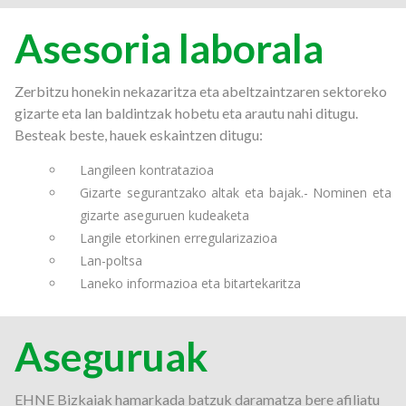
Asesoria laborala
Zerbitzu honekin nekazaritza eta abeltzaintzaren sektoreko
gizarte eta lan baldintzak hobetu eta arautu nahi ditugu.
Besteak beste, hauek eskaintzen ditugu:
Langileen kontratazioa
Gizarte segurantzako altak eta bajak.- Nominen eta
gizarte aseguruen kudeaketa
Langile etorkinen erregularizazioa
Lan-poltsa
Laneko informazioa eta bitartekaritza
Aseguruak
EHNE Bizkaiak hamarkada batzuk daramatza bere afiliatu