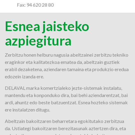
Fax: 94 620 28 80
Esnea jaisteko
azpiegitura
Zerbitzu honen helburu nagusia abeltzainei zerbitzu tekniko
eraginkor eta kalitatezkoa ematea da, abeltzain guztiek
erabil dezaketena, aziendaren tamaina eta produkzio eredua
edozein izanda ere.
DELAVAL marka komertzialeko jezte-sistemak instalatu,
mantendu eta konponduko dira, bai behi aziendarentzat, bai
ardi, ahuntz edo beste batzuentzat. Esnea hozteko sistemak
ere instalatzen ditugu.
Abeltzain bakoitzaren beharretara egokitutako zerbitzua
da. Ustiategi bakoitzaren berezitasunak aztertzen dira, eta