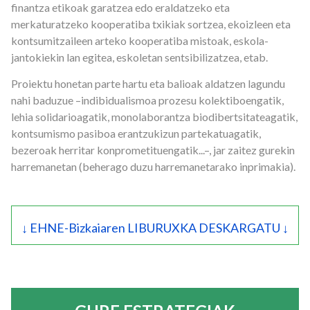
finantza etikoak garatzea edo eraldatzeko eta
merkaturatzeko kooperatiba txikiak sortzea, ekoizleen eta
kontsumitzaileen arteko kooperatiba mistoak, eskola-
jantokiekin lan egitea, eskoletan sentsibilizatzea, etab.
Proiektu honetan parte hartu eta balioak aldatzen lagundu
nahi baduzue –indibidualismoa prozesu kolektiboengatik,
lehia solidarioagatik, monolaborantza biodibertsitateagatik,
kontsumismo pasiboa erantzukizun partekatuagatik,
bezeroak herritar konprometituengatik...–, jar zaitez gurekin
harremanetan (beherago duzu harremanetarako inprimakia).
↓ EHNE-Bizkaiaren LIBURUXKA DESKARGATU ↓