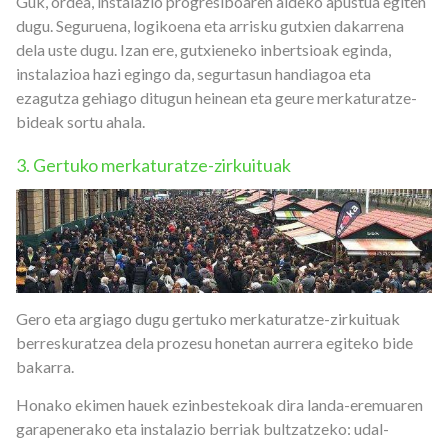
Guk, ordea, instalazio progresiboaren aldeko apustua egiten
dugu. Seguruena, logikoena eta arrisku gutxien dakarrena
dela uste dugu. Izan ere, gutxieneko inbertsioak eginda,
instalazioa hazi egingo da, segurtasun handiagoa eta
ezagutza gehiago ditugun heinean eta geure merkaturatze-
bideak sortu ahala.
3. Gertuko merkaturatze-zirkuituak
Gero eta argiago dugu gertuko merkaturatze-zirkuituak
berreskuratzea dela prozesu honetan aurrera egiteko bide
bakarra.
Honako ekimen hauek ezinbestekoak dira landa-eremuaren
garapenerako eta instalazio berriak bultzatzeko: udal-