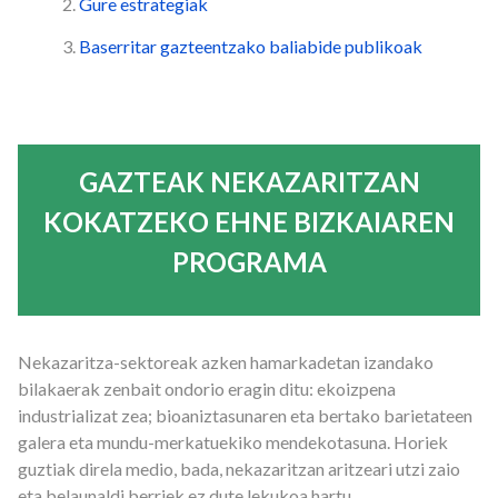
2.
Gure estrategiak
3.
Baserritar gazteentzako baliabide publikoak
GAZTEAK NEKAZARITZAN
KOKATZEKO EHNE BIZKAIAREN
PROGRAMA
Nekazaritza-sektoreak azken hamarkadetan izandako
bilakaerak zenbait ondorio eragin ditu: ekoizpena
industrializat­ zea; bioaniztasunaren eta bertako barietateen
galera eta mundu-merkatuekiko mendekotasuna. Horiek
guztiak direla medio, bada, nekazaritzan aritzeari utzi zaio
eta belaunaldi berriek ez dute lekukoa hartu.