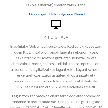
eskola zaharrak) ematen zaion izena.
↓ Deskargatu Nekazalgunea Plana ↓
KIT DIGITALA
Espainiako Gobernuak sustatu eta Red.es-ek kudeatzen
duen Kit Digital programak laguntza ekonomikoak
eskaintzen ditu sektore guztietan, nekazariak eta
abeltzainak barne, enpresa txikiak, mikroenpresak eta
autonomoak digitalizatzen laguntzeko. Laguntza horiei
esker, nekazaritzako ustiategiak optimizatu eta
modernizatzen dituzten teknologiak erabil daitezke.
2021ean hasi zen eta 2025eko abenduan amaitu.
Laguntzen zenbatekoa enpresaren edo autonomoaren
tamainaren araberakoa da: 3 langile baino gutxiagoko
enpresak (3.000 €); 3 eta 9 langile artekoak (6.000 €); 10