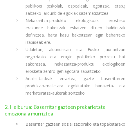
publikoei (eskolak, ospitaleak, egoitzak, etab.)
saltzeko jardunbide egokiak sistematizatzea
Nekazaritza-produktu ekologikoak erosteko
erakunde bakoitzak eskatzen dituen baldintzak
definitzea, baita kasu bakoitzean egin beharreko
izapideak ere.
Udaletan, aldundietan eta Eusko Jaurlaritzan
negoziazio eta eragin politikoko prozesu bat
sakontzea, nekazaritza-produktu ekologikoen
erosketa zentro gehiagotara zabaltzeko.
Analisi-taldeak erraztea, gazte baserritarren
produkzio-mailetara egokitutako banaketa- eta
merkaturatze-aukerak sortzeko
2. Helburua: Baserritar gazteen prekarietate
emozionala murriztea
Baserritar gazteen sozializaziorako eta topaketarako