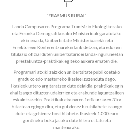
‘ERASMUS RURAL’
Landa Campusaren Programa Trantsizio Ekologikorako
eta Erronka Demografikorako Ministerioak garatutako
ekimena da, Unibertsitate Ministerioarekin eta
Errektoreen Konferentziarekin lankidetzan, eta edozein
titulazio ofizial duten unibertsitarioei landa-inguruneetan
prestakuntza-praktikak egiteko aukera ematen die.
Programari atxiki zaizkion unibertsitate publikoetako
graduko edo masterreko ikasleei zuzenduta dago.
Ikasleek urtero argitaratzen dute deialdia, praktikak egin
ahal izango dituzten udalerrien eta erakunde laguntzaileen
eskaintzarekin. Praktikak ekainaren 1etik urriaren 31ra
bitartean egingo dira, eta gutxienez hiru hilabete iraungo
dute, eta gehienez bost hilabete. Ikasleek 1.000 euro
gordineko beka jasoko dute hilero ostatu eta
mantenurako.