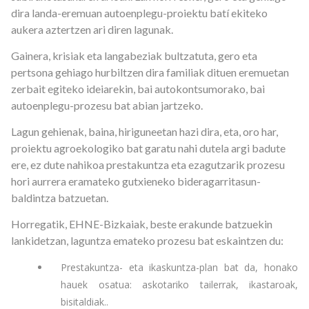
dira landa-eremuan autoenplegu-proiektu batí ekiteko
aukera aztertzen ari diren lagunak.
Gainera, krisiak eta langabeziak bultzatuta, gero eta
pertsona gehiago hurbiltzen dira familiak dituen eremuetan
zerbait egiteko ideiarekin, bai autokontsumorako, bai
autoenplegu-prozesu bat abian jartzeko.
Lagun gehienak, baina, hiriguneetan hazi dira, eta, oro har,
proiektu agroekologiko bat garatu nahi dutela argi badute
ere, ez dute nahikoa prestakuntza eta ezagutzarik prozesu
hori aurrera eramateko gutxieneko bideragarritasun-
baldintza batzuetan.
Horregatik, EHNE-Bizkaiak, beste erakunde batzuekin
lankidetzan, laguntza emateko prozesu bat eskaintzen du:
Prestakunt­za- eta ikaskuntza-plan bat da, honako
hauek osatua: askotariko tailerrak, ikastaroak,
bisitaldiak..