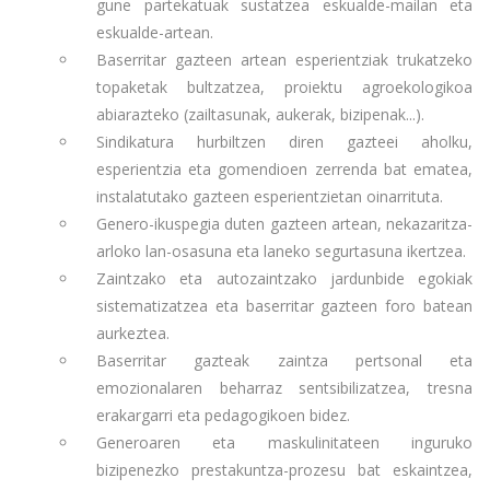
gune partekatuak sustatzea eskualde-mailan eta
eskualde-artean.
Baserritar gazteen artean esperientziak trukatzeko
topaketak bultzatzea, proiektu agroekologikoa
abiarazteko (zailtasunak, aukerak, bizipenak...).
Sindikatura hurbiltzen diren gazteei aholku,
esperientzia eta gomendioen zerrenda bat ematea,
instalatutako gazteen esperientzietan oinarrituta.
Genero-ikuspegia duten gazteen artean, nekazaritza-
arloko lan-osasuna eta laneko segurtasuna ikertzea.
Zaintzako eta autozaintzako jardunbide egokiak
sistematizatzea eta baserritar gazteen foro batean
aurkeztea.
Baserritar gazteak zaintza pertsonal eta
emozionalaren beharraz sentsibilizatzea, tresna
erakargarri eta pedagogikoen bidez.
Generoaren eta maskulinitateen inguruko
bizipenezko prestakuntza-prozesu bat eskaintzea,