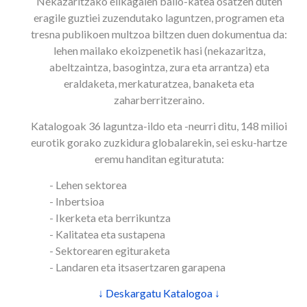
Nekazaritzako elikagaien balio-katea osatzen duten
eragile guztiei zuzendutako laguntzen, programen eta
tresna publikoen multzoa biltzen duen dokumentua da:
lehen mailako ekoizpenetik hasi (nekazaritza,
abeltzaintza, basogintza, zura eta arrantza) eta
eraldaketa, merkaturatzea, banaketa eta
zaharberritzeraino.
Katalogoak 36 laguntza-ildo eta -neurri ditu, 148 milioi
eurotik gorako zuzkidura globalarekin, sei esku-hartze
eremu handitan egituratuta:
- Lehen sektorea
- Inbertsioa
- Ikerketa eta berrikuntza
- Kalitatea eta sustapena
- Sektorearen egituraketa
- Landaren eta itsasertzaren garapena
↓ Deskargatu Katalogoa ↓