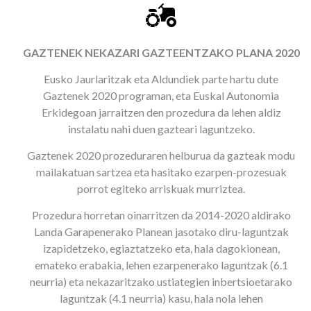
GAZTENEK NEKAZARI GAZTEENTZAKO PLANA 2020
Eusko Jaurlaritzak eta Aldundiek parte hartu dute
Gaztenek 2020 programan, eta Euskal Autonomia
Erkidegoan jarraitzen den prozedura da lehen aldiz
instalatu nahi duen gazteari laguntzeko.
Gaztenek 2020 prozeduraren helburua da gazteak modu
mailakatuan sartzea eta hasitako ezarpen-prozesuak
porrot egiteko arriskuak murriztea.
Prozedura horretan oinarritzen da 2014-2020 aldirako
Landa Garapenerako Planean jasotako diru-laguntzak
izapidetzeko, egiaztatzeko eta, hala dagokionean,
emateko erabakia, lehen ezarpenerako laguntzak (6.1
neurria) eta nekazaritzako ustiategien inbertsioetarako
laguntzak (4.1 neurria) kasu, hala nola lehen