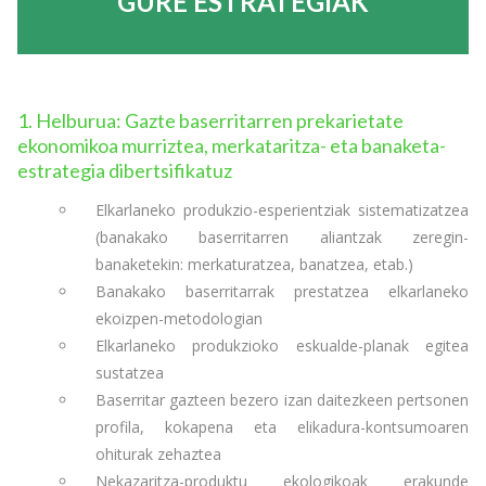
GURE ESTRATEGIAK
1. Helburua: Gazte baserritarren prekarietate
ekonomikoa murriztea, merkataritza- eta banaketa-
estrategia dibertsifikatuz
Elkarlaneko produkzio-esperientziak sistematizatzea
(banakako baserritarren aliantzak zeregin-
banaketekin: merkaturatzea, banatzea, etab.)
Banakako baserritarrak prestatzea elkarlaneko
ekoizpen-metodologian
Elkarlaneko produkzioko eskualde-planak egitea
sustatzea
Baserritar gazteen bezero izan daitezkeen pertsonen
profila, kokapena eta elikadura-kontsumoaren
ohiturak zehaztea
Nekazaritza-produktu ekologikoak erakunde