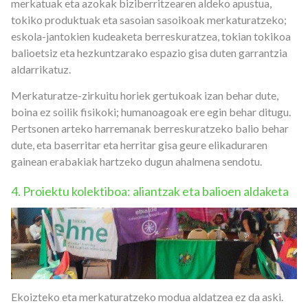
merkatuak eta azokak biziberritzearen aldeko apustua,
tokiko produktuak eta sasoian sasoikoak merkaturatzeko;
eskola-jantokien kudeaketa berreskuratzea, tokian tokikoa
balioetsiz eta hezkuntzarako espazio gisa duten garrantzia
aldarrikatuz.
Merkaturatze-zirkuitu horiek gertukoak izan behar dute,
boina ez soilik fisikoki; humanoagoak ere egin behar ditugu.
Pertso­nen arteko harremanak berreskuratzeko balio behar
dute, eta baserritar eta herritar gisa geure elikaduraren
gainean erabakiak hartzeko dugun ahalmena sendotu.
4. Proiektu kolektiboa: aliantzak eta balioen aldaketa
Ekoizteko eta merkaturatzeko modua aldatzea ez da aski.