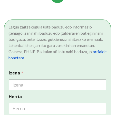
Lagun zaitzakegula uste baduzu edo informazio
gehiago izan nahi baduzu edo galderaren bat egin nahi
badiguzu, bete itzazu, gutxienez, nahitaezko eremuak.
Lehenbailehen jarriko gara zurekin harremanetan.
Gainera, EHNE-Bizkaian afiliatu nahi baduzu, jo
orrialde
honetara
.
Izena
*
Herria