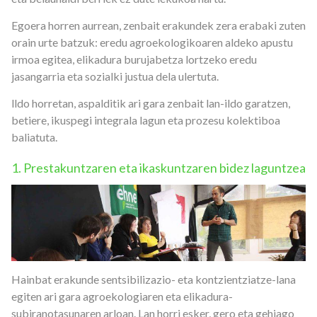
Egoera horren aurrean, zenbait erakundek zera erabaki zuten
orain urte batzuk: eredu agroekologikoaren aldeko apustu
irmoa egitea, elikadura burujabetza lortzeko eredu
jasangarria eta sozialki justua dela ulertuta.
lldo horretan, aspalditik ari gara zenbait lan-ildo garatzen,
betiere, ikuspegi integrala lagun eta prozesu kolektiboa
baliatuta.
1. Prestakuntzaren eta ikaskuntzaren bidez laguntzea
Hainbat erakunde sentsibilizazio- eta kontzientziatze-lana
egiten ari gara agroekologiaren eta elikadura-
subiranotasunaren arloan. Lan horri esker, gero eta gehiago