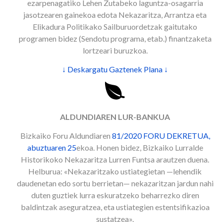
ezarpenagatiko Lehen Zutabeko laguntza-osagarria
jasotzearen gainekoa edota Nekazaritza, Arrantza eta
Elikadura Politikako Sailburuordetzak gaitutako
programen bidez (Sendotu programa, etab.) finantzaketa
lortzeari buruzkoa.
↓ Deskargatu Gaztenek Plana ↓
ALDUNDIAREN LUR-BANKUA
Bizkaiko Foru Aldundiaren
81/2020 FORU DEKRETUA,
abuztuaren 25
ekoa. Honen bidez, Bizkaiko Lurralde
Historikoko Nekazaritza Lurren Funtsa arautzen duena.
Helburua: «Nekazaritzako ustiategietan —lehendik
daudenetan edo sortu berrietan— nekazaritzan jardun nahi
duten guztiek lurra eskuratzeko beharrezko diren
baldintzak aseguratzea, eta ustiategien estentsifikazioa
sustatzea».