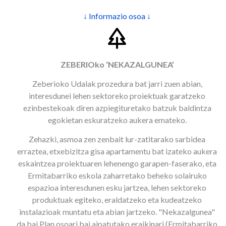
↓ Informazio osoa ↓
ZEBERIOko ‘NEKAZALGUNEA’
Zeberioko Udalak prozedura bat jarri zuen abian,
interesdunei lehen sektoreko proiektuak garatzeko
ezinbestekoak diren azpiegituretako batzuk baldintza
egokietan eskuratzeko aukera emateko.
Zehazki, asmoa zen zenbait lur-zatitarako sarbidea
erraztea, etxebizitza gisa apartamentu bat izateko aukera
eskaintzea proiektuaren lehenengo garapen-faserako, eta
Ermitabarriko eskola zaharretako beheko solairuko
espazioa interesdunen esku jartzea, lehen sektoreko
produktuak egiteko, eraldatzeko eta kudeatzeko
instalazioak muntatu eta abian jartzeko. "Nekazalgunea"
da bai Plan osoari bai aipatutako eraikinari (Ermitabarriko