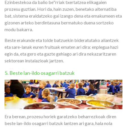
Ezinbestekoa da balio be"rriak txertatzea elikagaien
prozesu guztian. Hori da, hain zuzen, benetako alternatiba
bat, sistema eraldatzeko gai izango dena eta emakumeen eta
gizonen arteko berdintasuna bermatuko duena sortzeko
modu bakarra.
Beste erakunde eta tolde batzuekin bideratutako aliantzek
eta sare-lanak euren fruituak ematen ari dira: enplegua hazi
egin da, eta gero eta gazte gehiago ari dira nekazaritzaren
sektorean instalazioak jartzen.
5. Beste lan-ildo osagarri batzuk
Era berean, prozesu horiek garatzeko beharrezkoak diren
beste lan-ildo osagarri batzuk lantzen ari gara, hala nola