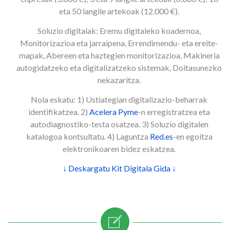
eta 50 langile artekoak (12.000 €).
Soluzio digitalak: Eremu digitaleko koadernoa,
Monitorizazioa eta jarraipena, Errendimendu- eta ereite-
mapak, Abereen eta haztegien monitorizazioa, Makineria
autogidatzeko eta digitalizatzeko sistemak, Doitasunezko
nekazaritza.
Nola eskatu: 1) Ustiategian digitalizazio-beharrak
identifikatzea. 2)
Acelera Pyme
-n erregistratzea eta
autodiagnostiko-testa osatzea. 3) Soluzio digitalen
katalogoa kontsultatu. 4) Laguntza
Red.es
-en egoitza
elektronikoaren bidez eskatzea.
↓ Deskargatu Kit Digitala Gida ↓