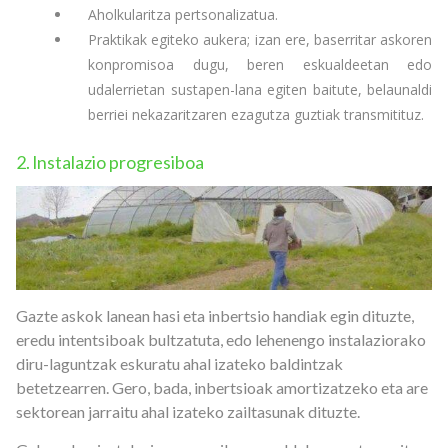
Aholkularitza pertsonalizatua.
Praktikak egiteko aukera; izan ere, baserritar askoren
konpromisoa dugu, beren eskualdeetan edo
udalerrietan sustapen-lana egiten baitute, belaunaldi
berriei nekazaritzaren ezagutza guztiak transmitituz.
2. lnstalazio progresiboa
Gazte askok lanean hasi eta inbertsio handiak egin dituzte,
eredu intentsiboak bultzatuta, edo lehenengo instalaziorako
diru-laguntzak eskuratu ahal izateko baldintzak
betetzearren. Gero, bada, inbertsioak amortizatzeko eta are
sektorean jarraitu ahal izateko zailtasunak dituzte.