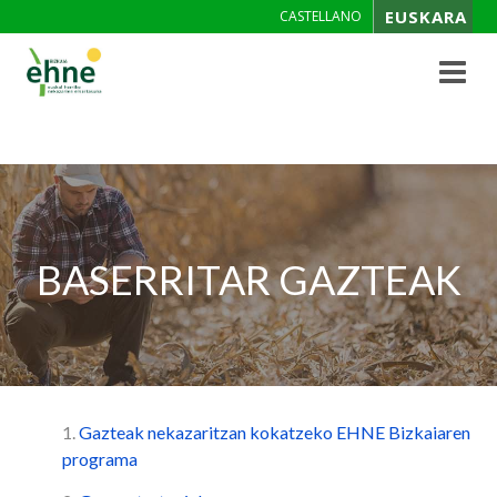
EUSKARA
CASTELLANO
Toggle
navigat
BASERRITAR GAZTEAK
1.
Gazteak nekazaritzan kokatzeko EHNE Bizkaiaren
programa