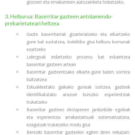
gizonen eta emakumeen autozainketa hobetzeko.
3. Helburua: Baserritar gazteen antolamendu-
prekarietateari heltzea
Gazte baserritarrak gizarteratzeko eta elkartzeko
gune bat sustatzea, kolektibo gisa helburu komunak
ezartzeko
Lidergoak indartzeko prozesu bat eskaintzea
baserritar gazteen artean
Baserritar gazteentzako elkarte-gune baten sorrera
bultzatzea
Eskualdeetako gaikako guneak sortzea, gazteek
identifikatutako arazoei buruzko esperientziak
trukatzeko
Baserritar gazteen ekoizpenen jardunbide egokiak
eta esperientzia arrakastatsuak sistematizatzea,
ezagutzak trukatzeko modu gisa
Bereziki baserritar gazteekin egiten diren nekazari-