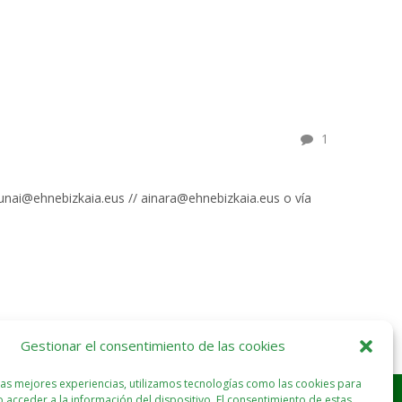
1
: unai@ehnebizkaia.eus // ainara@ehnebizkaia.eus o vía
Gestionar el consentimiento de las cookies
las mejores experiencias, utilizamos tecnologías como las cookies para
 acceder a la información del dispositivo. El consentimiento de estas