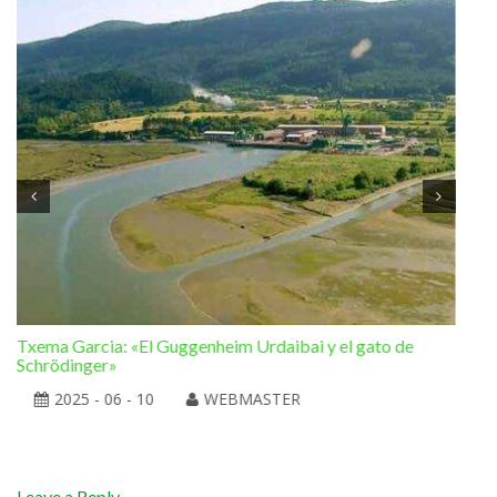
Txema Garcia: «El Guggenheim Urdaibai y el gato de
Ram
Schrödinger»
la 
2025 - 06 - 10
WEBMASTER
Leave a Reply