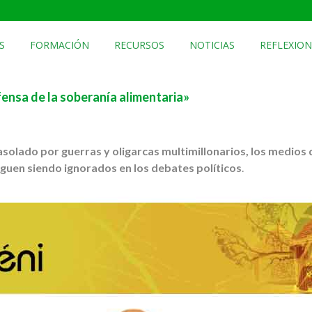
S
FORMACIÓN
RECURSOS
NOTICIAS
REFLEXION
ensa de la soberanía alimentaria»
solado por guerras y oligarcas multimillonarios, los medios d
guen siendo ignorados en los debates políticos
.