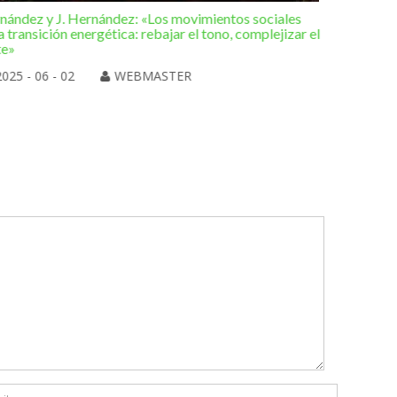
rnández y J. Hernández: «Los movimientos sociales
Editorial 
a transición energética: rebajar el tono, complejizar el
hacia una
te»
2025 
2025 - 06 - 02
WEBMASTER