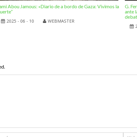
ami Abou Jamous: «Diario de a bordo de Gaza: Vivimos la
G. Fe
uerte”
ante l
deba
2025 - 06 - 10
WEBMASTER
ed.