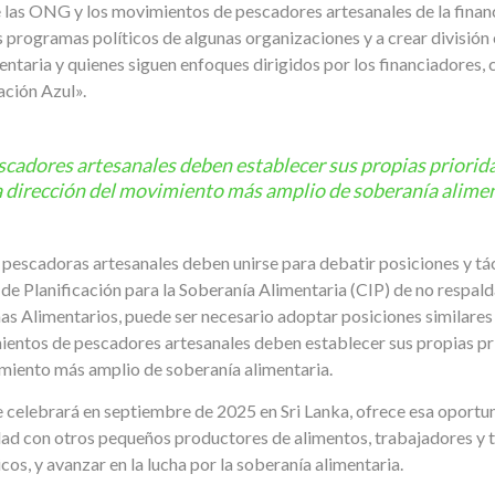
 las ONG y los movimientos de pescadores artesanales de la financ
os programas políticos de algunas organizaciones y a crear división
mentaria y quienes siguen enfoques dirigidos por los financiadores
ción Azul».
cadores artesanales deben establecer sus propias priorida
a dirección del movimiento más amplio de soberanía alime
escadoras artesanales deben unirse para debatir posiciones y tácti
 de Planificación para la Soberanía Alimentaria (CIP) de no respald
s Alimentarios, puede ser necesario adoptar posiciones similares
ientos de pescadores artesanales deben establecer sus propias pr
imiento más amplio de soberanía alimentaria.
 celebrará en septiembre de 2025 en Sri Lanka, ofrece esa oportuni
dad con otros pequeños productores de alimentos, trabajadores y 
os, y avanzar en la lucha por la soberanía alimentaria.