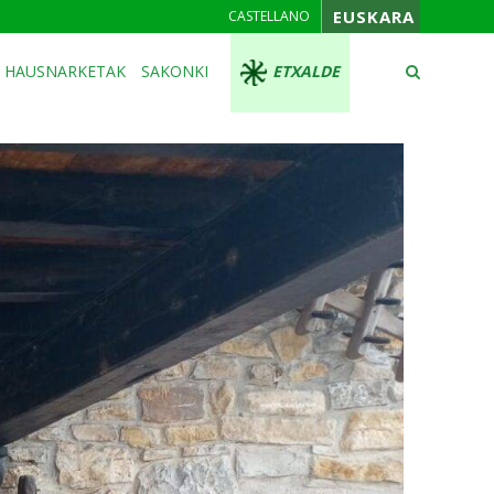
EUSKARA
CASTELLANO
HAUSNARKETAK
SAKONKI
ETXALDE