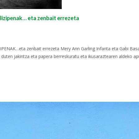
Bizipenak… eta zenbait errezeta
…eta zenbait errezeta Mery Ann Garling Infanta eta Gabi Basañ
duten jakintza eta papera berreskuratu eta ikusaraztearen aldeko ap