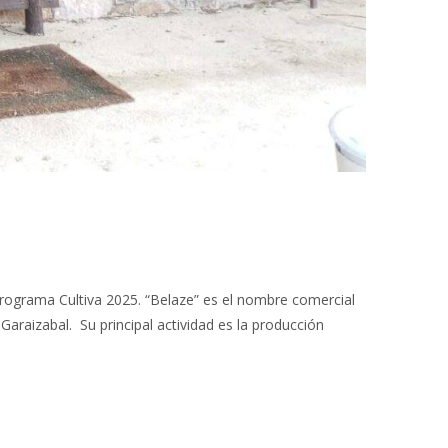
Programa Cultiva 2025. “Belaze” es el nombre comercial
Garaizabal. Su principal actividad es la producción