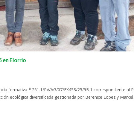
 en Elorrio
tancia formativa E 261.1/PV/AG/07/EX458/25/9B.1 correspondiente al 
cción ecológica diversificada gestionada por Berenice Lopez y Markel 