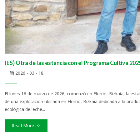
(ES) Otra de las estancia con el Programa Cultiva 2025
2026 - 03 - 18
El lunes 16 de marzo de 2026, comenzó en Elorrio, Bizkaia, la es
de una explotación ubicada en Elorrio, Bizkaia dedicada a la produ
ecológica de leche...
Read More >>