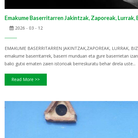
Emakume Baserritarren Jakintzak, Zaporeak, Lurrak, 
2026 - 03 - 12
EMAKUME BASERRITARREN JAKINTZAK,ZAPOREAK, LURRAK, BIZIPENAK
emakume baserritarrek, baserri munduan eta gure baserrietan izan 
balio gutxi ematen zaien istorioak berreskuratu behar direla uste...
Read More >>