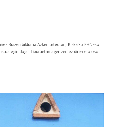
ez Ruizen bilduma Azken urteotan, Bizkaiko EHNEko
ustua egin dugu. Liburuetan agertzen ez diren eta oso