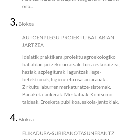
oilo...
3.
Blokea
AUTOENPLEGU-PROIEKTU BAT ABIAN
JARTZEA
Ideiatik praktikara, proiektu agroekologiko
bat abian jartzeko urratsak. Lurra eskuratzea,
haziak, azpiegiturak, laguntzak, lege-
betekizunak, higiene eta osasun arauak...
Zirkuitu laburren merkaturatze-sistemak.
Banaketa-aukerak. Merkatuak. Kontsumo-
taldeak. Erosketa publikoa, eskola-jantokiak.
4.
Blokea
ELIKADURA-SUBIRANOTASUNERANTZ