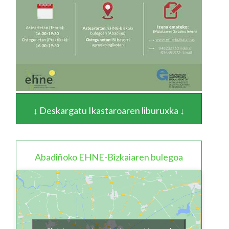
↓ Deskargatu Ikastaroaren liburuxka ↓
Abadiñoko EHNE-Bizkaiaren bulegoa