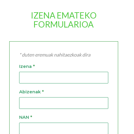
IZENA EMATEKO
FORMULARIOA
* duten eremuak nahitaezkoak dira
Izena
*
Abizenak
*
NAN
*