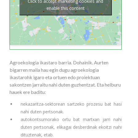
Click to accept marketing cookies and
enable this content
Agroekologia ikastaro barria. Dohainik. Aurten
bigarren maila hau egin dugu agroekologia
ikastarohk igaro eta ortuen edo proiektuan
sakontzen jarraitu nahi duten guzhentzat. Eta helburu
hauek ere baditu:
nekazaritza-sektorean sartzeko prozesu bat hasi
nahi duten pertsonak.
autokontsumorako ortu bat martxan jarri nahi
duten pertsonak, elikagai desberdinak ekoitzi nahi
dituztenak, etab.