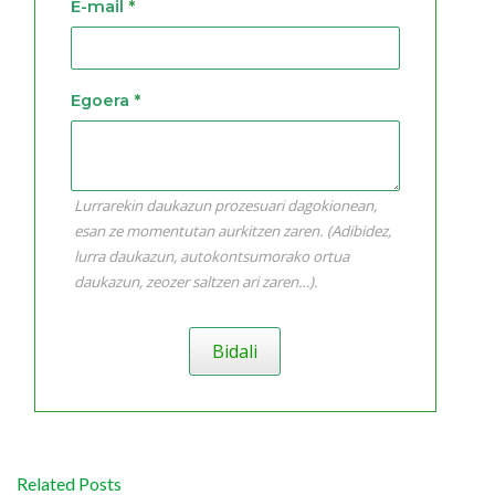
E-mail
*
Egoera
*
Lurrarekin daukazun prozesuari dagokionean,
esan ze momentutan aurkitzen zaren. (Adibidez,
lurra daukazun, autokontsumorako ortua
daukazun, zeozer saltzen ari zaren…).
Bidali
Related Posts