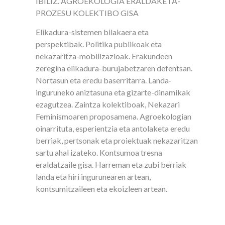
IBILIZ. AGROEKOLOGIA ERALDAKETA-
PROZESU KOLEKTIBO GISA
Elikadura-sistemen bilakaera eta
perspektibak. Politika publikoak eta
nekazaritza-mobilizazioak. Erakundeen
zeregina elikadura-burujabetzaren defentsan.
Nortasun eta eredu baserritarra. Landa-
inguruneko aniztasuna eta gizarte-dinamikak
ezagutzea. Zaintza kolektiboak, Nekazari
Feminismoaren proposamena. Agroekologian
oinarrituta, esperientzia eta antolaketa eredu
berriak, pertsonak eta proiektuak nekazaritzan
sartu ahal izateko. Kontsumoa tresna
eraldatzaile gisa. Harreman eta zubi berriak
landa eta hiri ingurunearen artean,
kontsumitzaileen eta ekoizleen artean.