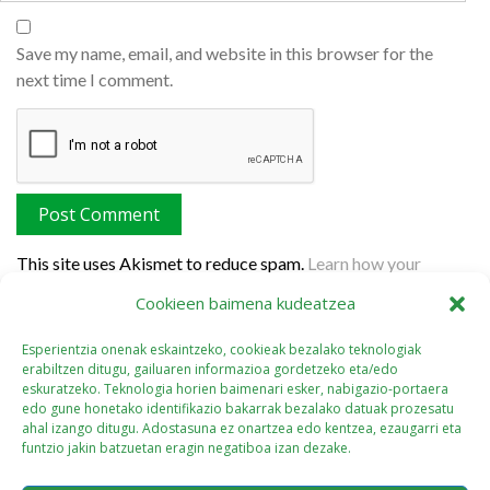
Save my name, email, and website in this browser for the
next time I comment.
This site uses Akismet to reduce spam.
Learn how your
comment data is processed.
Cookieen baimena kudeatzea
Esperientzia onenak eskaintzeko, cookieak bezalako teknologiak
erabiltzen ditugu, gailuaren informazioa gordetzeko eta/edo
eskuratzeko. Teknologia horien baimenari esker, nabigazio-portaera
edo gune honetako identifikazio bakarrak bezalako datuak prozesatu
ahal izango ditugu. Adostasuna ez onartzea edo kentzea, ezaugarri eta
funtzio jakin batzuetan eragin negatiboa izan dezake.