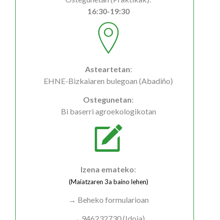
16:30-19:30
Asteartetan
:
EHNE-Bizkaiaren bulegoan (Abadiño)
Ostegunetan
:
Bi baserri agroekologikotan
Izena emateko
:
(Maiatzaren 3a baino lehen)
→ Beheko formularioan
→ 946232730 (Idoia)