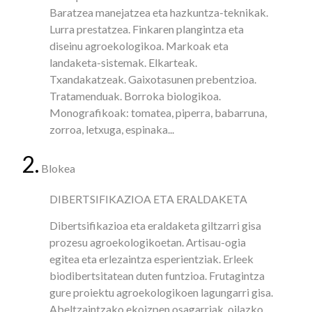
Baratzea manejatzea eta hazkuntza-teknikak.
Lurra prestatzea. Finkaren plangintza eta
diseinu agroekologikoa. Markoak eta
landaketa-sistemak. Elkarteak.
Txandakatzeak. Gaixotasunen prebentzioa.
Tratamenduak. Borroka biologikoa.
Monografikoak: tomatea, piperra, babarruna,
zorroa, letxuga, espinaka...
2.
Blokea
DIBERTSIFIKAZIOA ETA ERALDAKETA
Dibertsifikazioa eta eraldaketa giltzarri gisa
prozesu agroekologikoetan. Artisau-ogia
egitea eta erlezaintza esperientziak. Erleek
biodibertsitatean duten funtzioa. Frutagintza
gure proiektu agroekologikoen lagungarri gisa.
Abeltzaintzako ekoizpen osagarriak, oilazko,