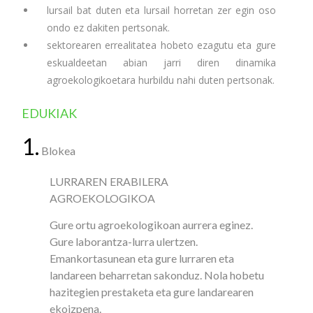
lursail bat duten eta lursail horretan zer egin oso
ondo ez dakiten pertsonak.
sektorearen errealitatea hobeto ezagutu eta gure
eskualdeetan abian jarri diren dinamika
agroekologikoetara hurbildu nahi duten pertsonak.
EDUKIAK
1.
Blokea
LURRAREN ERABILERA
AGROEKOLOGIKOA
Gure ortu agroekologikoan aurrera eginez.
Gure laborantza-lurra ulertzen.
Emankortasunean eta gure lurraren eta
landareen beharretan sakonduz. Nola hobetu
hazitegien prestaketa eta gure landarearen
ekoizpena.