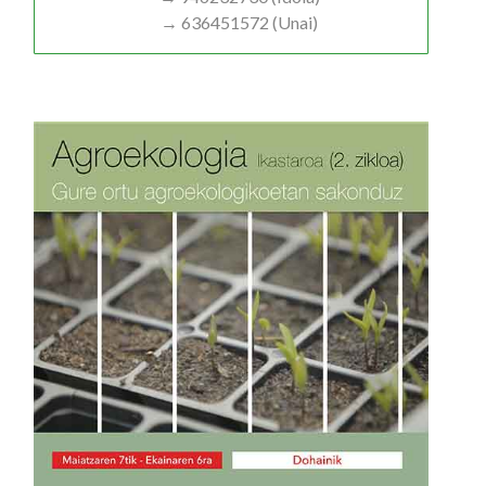
→ 636451572 (Unai)