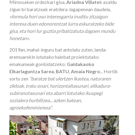
Mimosaken ordezkari gisa,
Ariadna Villate
k azaldu
zigun bi baratzeak erabilera-lagapenean daudela,
«formula hori oso interesgarria iruditu zitzaigun
interesa duen edonorentzat lurra eskuratzeko bide
gisa, eta hori lur guztia pribatizatuta dagoen mundu
honetan»
.
2019an, mahai-inguru bat antolatu zuten, landa-
eremuarekin lotutako hainbat proiektutako
emakumeak gonbidatzeko:
Galdakaoko
Elkarlaguntza Sarea
,
BATU
,
Amaia Negro
... Hortik
sortu zen
"baratze bat ulertzen ikastea, naturaren
zikloak, tratu onari, horizontaltasunari, elikadura-
subiranotasunari eta abarri lotutako ikuspegi
sozialera hurbiltzea... azken batean,
agroekofeminismoa"
.