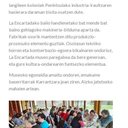
langileen koloniak Penintsulako industria-iraultzaren
hasierara daraman bisita osatzen dute.
La Encartadako balio handienetako bat mende bat
baino gehiagoko makineria-bilduma aparta da.
Fabrikak osorik mantentzen ditu produkzio-
prozesuko elementu guztiak. Osotasun tekniko
horren eta kontserbazio-egoera bikainaren ondorioz,
La Encartada museo paregabea da bere generoan,
eta gure kultura-ondarearen funtsezko elementua.
Museoko egonaldia amaitu ondoren, emakume
baserritarrak Karrantzara joan ziren, Aizko jatetxeko
mahaien artean.