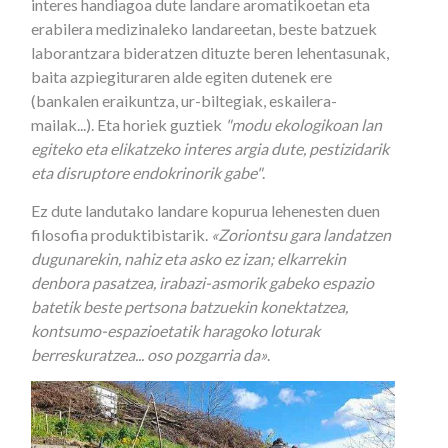
interes handiagoa dute landare aromatikoetan eta
erabilera medizinaleko landareetan, beste batzuek
laborantzara bideratzen dituzte beren lehentasunak,
baita azpiegituraren alde egiten dutenek ere
(bankalen eraikuntza, ur-biltegiak, eskailera-
mailak...). Eta horiek guztiek
"modu ekologikoan lan
egiteko eta elikatzeko interes argia dute, pestizidarik
eta disruptore endokrinorik gabe"
.
Ez dute landutako landare kopurua lehenesten duen
filosofia produktibistarik.
«Zoriontsu gara landatzen
dugunarekin, nahiz eta asko ez izan; elkarrekin
denbora pasatzea, irabazi-asmorik gabeko espazio
batetik beste pertsona batzuekin konektatzea,
kontsumo-espazioetatik haragoko loturak
berreskuratzea... oso pozgarria da»
.