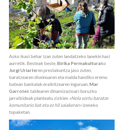
Asko ikasi behar izan zuten landatzeko lanekin hasi
aurretik. Besteak beste,
Birika Permakultura
ko
Jurgi Uriarte
ren prestakuntza jaso zuten,
baratzearen diseinuaren eta malda handiko eremu
batean bankalak eraikitzearen inguruan.
Mar
Garrote
k taldearen dinamizazioari buruzko
jarraibideak planteatu zizkien
«Nola sortu baratze
komunitario bat eta ez hil saiakeran»
izeneko
topaketan.