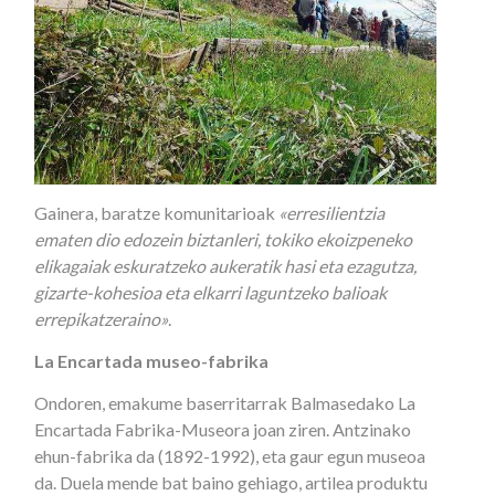
Gainera, baratze komunitarioak
«erresilientzia
ematen dio edozein biztanleri, tokiko ekoizpeneko
elikagaiak eskuratzeko aukeratik hasi eta ezagutza,
gizarte-kohesioa eta elkarri laguntzeko balioak
errepikatzeraino»
.
La Encartada museo-fabrika
Ondoren, emakume baserritarrak Balmasedako La
Encartada Fabrika-Museora joan ziren. Antzinako
ehun-fabrika da (1892-1992), eta gaur egun museoa
da. Duela mende bat baino gehiago, artilea produktu