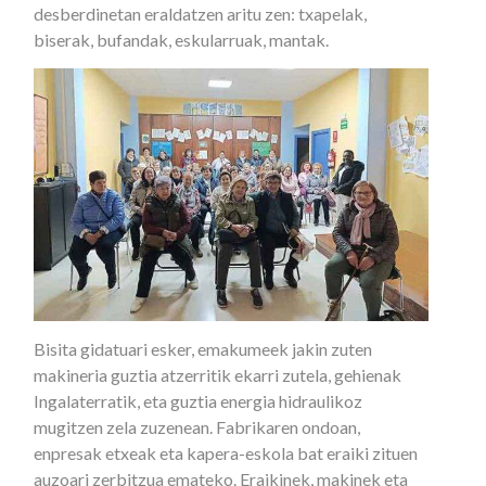
desberdinetan eraldatzen aritu zen: txapelak,
biserak, bufandak, eskularruak, mantak.
Bisita gidatuari esker, emakumeek jakin zuten
makineria guztia atzerritik ekarri zutela, gehienak
Ingalaterratik, eta guztia energia hidraulikoz
mugitzen zela zuzenean. Fabrikaren ondoan,
enpresak etxeak eta kapera-eskola bat eraiki zituen
auzoari zerbitzua emateko. Eraikinek, makinek eta