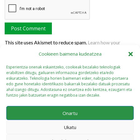
This site uses Akismet to reduce spam.
Learn how your
comment data is processed.
Cookieen baimena kudeatzea
Esperientzia onenak eskaintzeko, cookieak bezalako teknologiak
erabiltzen ditugu, gailuaren informazioa gordetzeko eta/edo
eskuratzeko. Teknologia horien baimenari esker, nabigazio-portaera
edo gune honetako identifikazio bakarrak bezalako datuak prozesatu
ahal izango ditugu. Adostasuna ez onartzea edo kentzea, ezaugarri eta
funtzio jakin batzuetan eragin negatiboa izan dezake.
Onartu
Ukatu