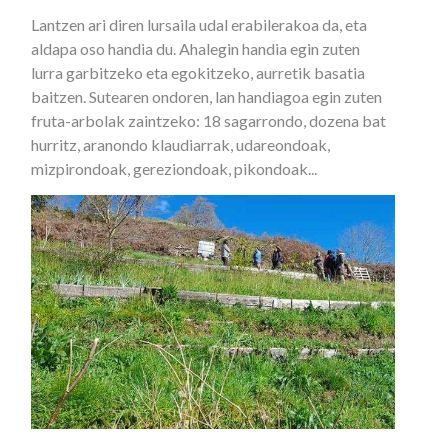
Lantzen ari diren lursaila udal erabilerakoa da, eta
aldapa oso handia du. Ahalegin handia egin zuten
lurra garbitzeko eta egokitzeko, aurretik basatia
baitzen. Sutearen ondoren, lan handiagoa egin zuten
fruta-arbolak zaintzeko: 18 sagarrondo, dozena bat
hurritz, aranondo klaudiarrak, udareondoak,
mizpirondoak, gereziondoak, pikondoak...