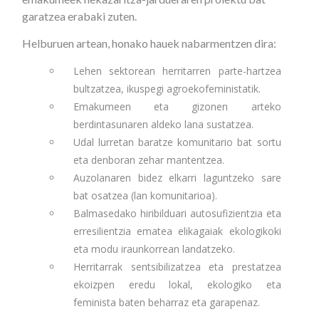
garatzea erabaki zuten.
Helburuen artean, honako hauek nabarmentzen dira:
Lehen sektorean herritarren parte-hartzea
bultzatzea, ikuspegi agroekofeministatik.
Emakumeen eta gizonen arteko
berdintasunaren aldeko lana sustatzea.
Udal lurretan baratze komunitario bat sortu
eta denboran zehar mantentzea.
Auzolanaren bidez elkarri laguntzeko sare
bat osatzea (lan komunitarioa).
Balmasedako hiribilduari autosufizientzia eta
erresilientzia ematea elikagaiak ekologikoki
eta modu iraunkorrean landatzeko.
Herritarrak sentsibilizatzea eta prestatzea
ekoizpen eredu lokal, ekologiko eta
feminista baten beharraz eta garapenaz.