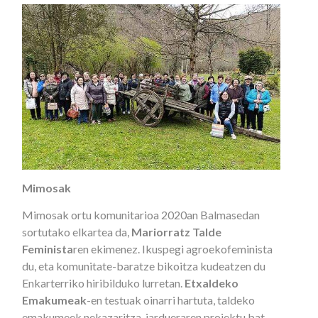
Mimosak
Mimosak ortu komunitarioa 2020an Balmasedan
sortutako elkartea da,
Mariorratz Talde
Feminista
ren ekimenez. Ikuspegi agroekofeminista
du, eta komunitate-baratze bikoitza kudeatzen du
Enkarterriko hiribilduko lurretan.
Etxaldeko
Emakumeak
-en testuak oinarri hartuta, taldeko
emakumeek nekazaritza-jardueraren proiektu bat