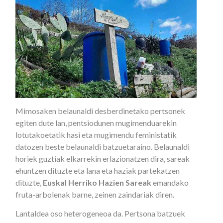
Mimosaken belaunaldi desberdinetako pertsonek
egiten dute lan, pentsiodunen mugimenduarekin
lotutakoetatik hasi eta mugimendu feministatik
datozen beste belaunaldi batzuetaraino. Belaunaldi
horiek guztiak elkarrekin erlazionatzen dira, sareak
ehuntzen dituzte eta lana eta haziak partekatzen
dituzte,
Euskal Herriko Hazien Sareak
emandako
fruta-arbolenak barne, zeinen zaindariak diren.
Lantaldea oso heterogeneoa da. Pertsona batzuek