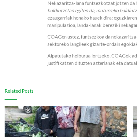
Nekazaritza-lana funtsezkotzat jotzen da 
baldintzetan egiten da, muturreko baldint
ezaugarriak honako hauek dira: eguzkiaren
manipulazioa, landa-lanak bereziki nekagar
COAGen ustez, funtsezkoa da nekazaritza-la
sektoreko langileek gizarte-ordain egoki
Aipatutako helburua lortzeko, COAGek adi
justifikatzen dituzten azterlanak eta datu
Related Posts