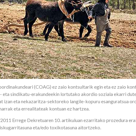
rdinakundeari (COAG) ez zaio kontsultarik egin eta ez zaio kon
eta sindikatu-erakundeekin lortutako akordio soziala ekarri dute
t izan eta nekazaritza-sektoreko langile-kopuru esanguratsua or
arrak eta errealitateak kontuan ez hartzea.
011 Errege Dekretuaren 10. artikuluan ezarritako prozedura erab
iskugarritasuna eta/edo toxikotasuna aitortzeko.