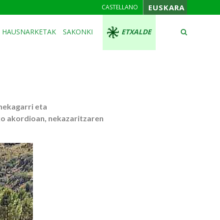
EUSKARA
CASTELLANO
HAUSNARKETAK
SAKONKI
ETXALDE
nekagarri eta
ko akordioan, nekazaritzaren