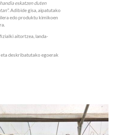
o handia eskatzen duten
etan"
. Adibide gisa, aipatutako
bilera edo produktu kimikoen
ra.
zialki aitortzea, landa-
 eta deskribatutako egoerak