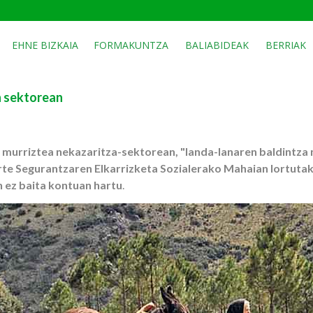
EHNE BIZKAIA
FORMAKUNTZA
BALIABIDEAK
BERRIAK
n sektorean
 murriztea nekazaritza-sektorean, "landa-lanaren baldintza 
arte Segurantzaren Elkarrizketa Sozialerako Mahaian lortuta
 ez baita kontuan hartu
.