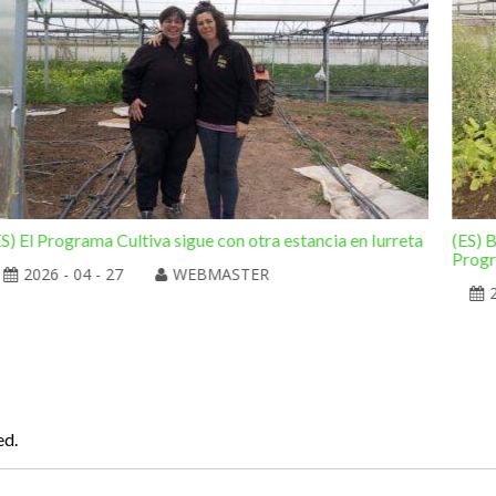
ES) El Programa Cultiva sigue con otra estancia en Iurreta
(ES) B
Progr
2026 - 04 - 27
WEBMASTER
ed.