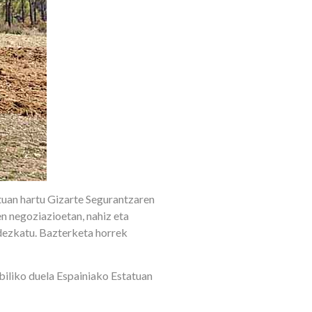
tuan hartu Gizarte Segurantzaren
n negoziazioetan, nahiz eta
dezkatu. Bazterketa horrek
iliko duela Espainiako Estatuan