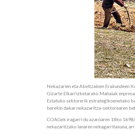
Nekazarien eta Abeltzainen Erakundeen Koo
Gizarte Elkarrizketarako Mahaiak enpresa- 
Estatuko sektorerik estrategikoenetako ba
berekin dakar nekazaritza-sektorearen beh
COAGek iragarri du azaroaren 18ko 1698/2
nekazaritzako lanaren nekagarritasuna, arr