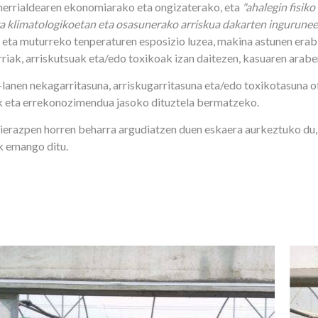
herrialdearen ekonomiarako eta ongizaterako, eta
"ahalegin fisik
za klimatologikoetan eta osasunerako arriskua dakarten ingurune
 eta muturreko tenperaturen esposizio luzea, makina astunen era
riak, arriskutsuak eta/edo toxikoak izan daitezen, kasuaren arabe
nen nekagarritasuna, arriskugarritasuna eta/edo toxikotasuna ofi
ak eta errekonozimendua jasoko dituztela bermatzeko.
erazpen horren beharra argudiatzen duen eskaera aurkeztuko du,
ak emango ditu.