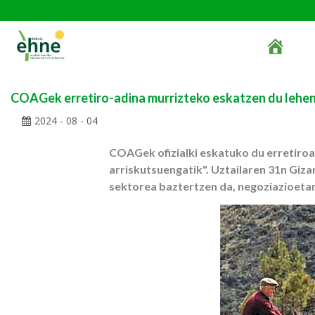
COAGek erretiro-adina murrizteko eskatzen du lehe
2024 - 08 - 04
COAGek ofizialki eskatuko du erretiroa
arriskutsuengatik". Uztailaren 31n Giz
sektorea baztertzen da, negoziazioetan