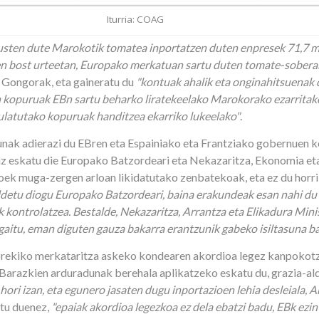
Iturria: COAG
usten dute Marokotik tomatea inportatzen duten enpresek 71,7 mi
ken bost urteetan, Europako merkatuan sartu duten tomate-soberak
u Gongorak, eta gaineratu du
"kontuak ahalik eta onginahitsuenak 
kopuruak EBn sartu beharko liratekeelako Marokorako ezarritak
kulatutako kopuruak handitzea ekarriko lukeelako"
.
ak adierazi du EBren eta Espainiako eta Frantziako gobernuen k
z eskatu die Europako Batzordeari eta Nekazaritza, Ekonomia et
ek muga-zergen arloan likidatutako zenbatekoak, eta ez du horr
ldetu diogu Europako Batzordeari, baina erakundeak esan nahi du 
kontrolatzea. Bestalde, Nekazaritza, Arrantza eta Elikadura Min
aitu, eman diguten gauza bakarra erantzunik gabeko isiltasuna ba
rekiko merkataritza askeko kondearen akordioa legez kanpokotza
razkien arduradunak berehala aplikatzeko eskatu du, grazia-ald
hori izan, eta egunero jasaten dugu inportazioen lehia desleiala, 
tu duenez,
"epaiak akordioa legezkoa ez dela ebatzi badu, EBk ezin 