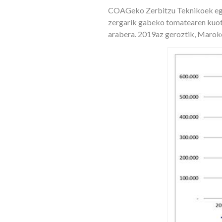
COAGeko Zerbitzu Teknikoek egind
zergarik gabeko tomatearen kuota
arabera. 2019az geroztik, Maroko