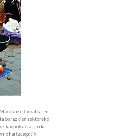
u Marokoko tomatearen
eta barazkien sektoreko
gez kanpokotzat jo du
rne hartzeagatik.