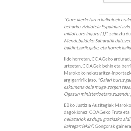
"Gure ikerketaren kalkuluek erak
beharko zizkiotela Espainiari az
milioi euro inguru (1)"
, zehaztu d
Mendebaldeko Saharatik datozen 
baldintzarik gabe, eta horrek kal
Ildo horretan, COAGeko arduradun
urteetan, COAGek behin eta berri
Marokoko nekazaritza-inportazio
argigarririk jaso.
"Gaiari buruz ga
eskumena dela muga-zergen tasak 
Ogasun ministerioetara zuzendu g
EBko Justizia Auzitegiak Maroko
dagokionez, COAGeko Fruta eta Ba
nekazariok ez dugu graziazko aldi 
kaltegarriekin"
. Gongorak gainera