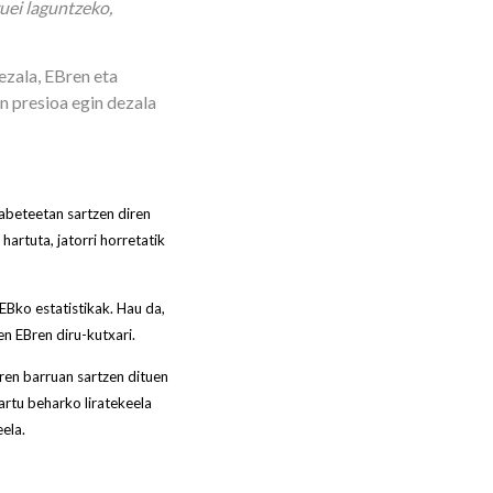
uei laguntzeko,
ezala, EBren eta
n presioa egin dezala
abeteetan sartzen diren
artuta, jatorri horretatik
EBko estatistikak. Hau da,
n EBren diru-kutxari.
ren barruan sartzen dituen
rtu beharko liratekeela
ela.