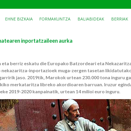
EHNE BIZKAIA
FORMAKUNTZA
BALIABIDEAK
BERRIAK
atearen inportatzaileen aurka
eta berriz eskatu die Europako Batzordeari eta Nekazaritz
nekazaritza-inportazioek muga-zergen tasetan likidatutako
arririk jaso. 2019tik, Marokok urtean 230.000 tona inguru ga
kiko merkataritza libreko akordioaren barruan. Iruzur egin
teke 2019-2020 kanpainatik, urtean 14 milioi euro inguru
.