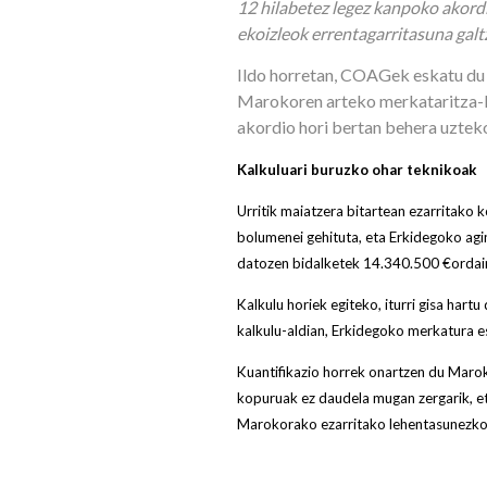
12 hilabetez legez kanpoko akordi
ekoizleok errentagarritasuna galt
Ildo horretan, COAGek eskatu du 
Marokoren arteko merkataritza-li
akordio hori bertan behera uztek
Kalkuluari buruzko ohar teknikoak
Urritik maiatzera bitartean ezarritako
bolumenei gehituta, eta Erkidegoko agin
datozen bidalketek 14.340.500 €ordai
Kalkulu horiek egiteko, iturri gisa har
kalkulu-aldian, Erkidegoko merkatura e
Kuantifikazio horrek onartzen du Maro
kopuruak ez daudela mugan zergarik, e
Marokorako ezarritako lehentasunezko b