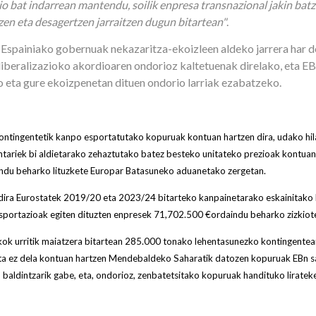
o bat indarrean mantendu, soilik enpresa transnazional jakin batz
zen eta desagertzen jarraitzen dugun bitartean"
.
Espainiako gobernuak nekazaritza-ekoizleen aldeko jarrera har d
beralizazioko akordioaren ondorioz kaltetuenak direlako, eta EB
o eta gure ekoizpenetan dituen ondorio larriak ezabatzeko.
 kontingentetik kanpo esportatutako kopuruak kontuan hartzen dira, udako hil
tariek bi aldietarako zehaztutako batez besteko unitateko prezioak kontuan h
ndu beharko lituzkete Europar Batasuneko aduanetako zergetan.
tu dira Eurostatek 2019/20 eta 2023/24 bitarteko kanpainetarako eskainitako 
sportazioak egiten dituzten enpresek 71,702.500 €ordaindu beharko zizkiote
kok urritik maiatzera bitartean 285.000 tonako lehentasunezko kontingentea
ta ez dela kontuan hartzen Mendebaldeko Saharatik datozen kopuruak EBn sa
aldintzarik gabe, eta, ondorioz, zenbatetsitako kopuruak handituko lirateke