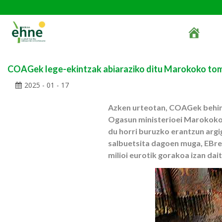
COAGek lege-ekintzak abiaraziko ditu Marokoko tom
2025 - 01 - 17
Azken urteotan, COAGek behin 
Ogasun ministerioei Marokoko 
du horri buruzko erantzun argig
salbuetsita dagoen muga, EBre
milioi eurotik gorakoa izan dai