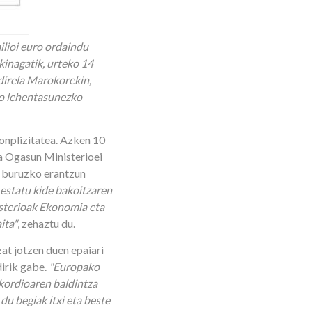
lioi euro ordaindu
inagatik, urteko 14
direla Marokorekin,
o lehentasunezko
onplizitatea. Azken 10
a Ogasun Ministerioei
i buruzko erantzun
estatu kide bakoitzaren
isterioak Ekonomia eta
ita"
, zehaztu du.
t jotzen duen epaiari
irik gabe.
"Europako
Akordioaren baldintza
du begiak itxi eta beste