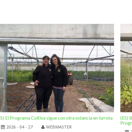
ES) El Programa Cultiva sigue con otra estancia en Iurreta
(ES) B
Progr
2026 - 04 - 27
WEBMASTER