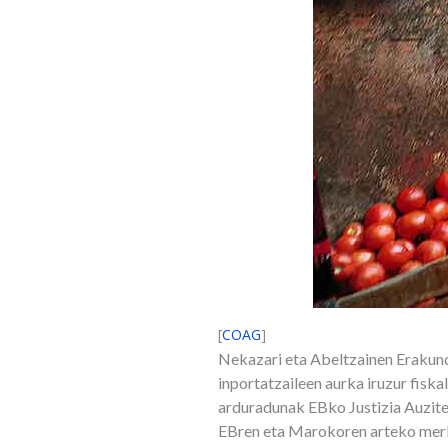
[
COAG
]
Nekazari eta Abeltzainen Eraku
inportatzaileen aurka iruzur fis
arduradunak EBko Justizia Auzite
EBren eta Marokoren arteko merk