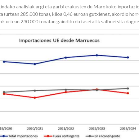
ako analisiak argi eta garbi erakusten du Marokoko inportazioe
 (urtean 285.000 tona), kiloa 0,46 euroan gutxienez, akordio hor
k urtean 230.000 tonatan gainditu du tasetatik salbuetsita dago