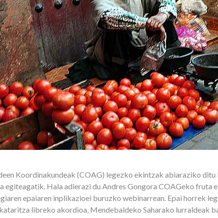
ndeen Koordinakundeak (COAG) legezko ekintzak abiaraziko dit
kala egiteagatik. Hala adierazi du Andres Gongora COAGeko fruta 
giaren epaiaren inplikazioei buruzko webinarrean. Epai horrek le
ataritza libreko akordioa, Mendebaldeko Saharako lurraldeak ba