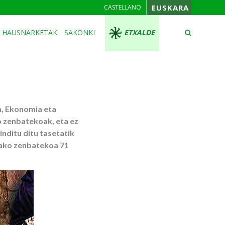
EUSKARA
CASTELLANO
HAUSNARKETAK
SAKONKI
ETXALDE
a, Ekonomia eta
 zenbatekoak, eta ez
inditu ditu tasetatik
dako zenbatekoa 71