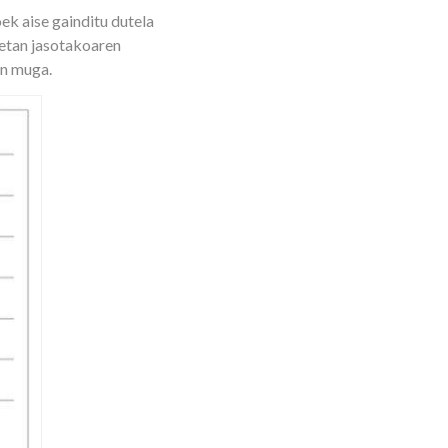
k aise gainditu dutela
retan jasotakoaren
en muga.