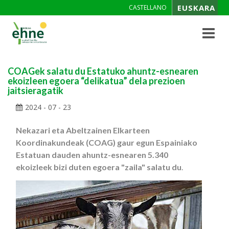
EUSKARA
CASTELLANO
Toggle
navigat
COAGek salatu du Estatuko ahuntz-esnearen
ekoizleen egoera “delikatua” dela prezioen
jaitsieragatik
2024 - 07 - 23
Nekazari eta Abeltzainen Elkarteen
Koordinakundeak (COAG) gaur egun Espainiako
Estatuan dauden ahuntz-esnearen 5.340
ekoizleek bizi duten egoera "zaila" salatu du
.