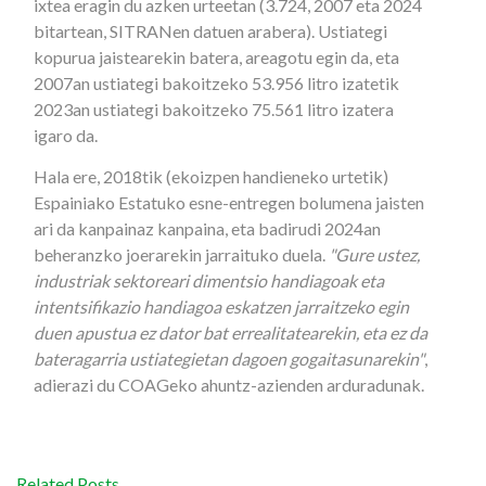
ixtea eragin du azken urteetan (3.724, 2007 eta 2024
bitartean, SITRANen datuen arabera). Ustiategi
kopurua jaistearekin batera, areagotu egin da, eta
2007an ustiategi bakoitzeko 53.956 litro izatetik
2023an ustiategi bakoitzeko 75.561 litro izatera
igaro da.
Hala ere, 2018tik (ekoizpen handieneko urtetik)
Espainiako Estatuko esne-entregen bolumena jaisten
ari da kanpainaz kanpaina, eta badirudi 2024an
beheranzko joerarekin jarraituko duela.
"Gure ustez,
industriak sektoreari dimentsio handiagoak eta
intentsifikazio handiagoa eskatzen jarraitzeko egin
duen apustua ez dator bat errealitatearekin, eta ez da
bateragarria ustiategietan dagoen gogaitasunarekin"
,
adierazi du COAGeko ahuntz-azienden arduradunak.
Related Posts