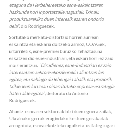
ezaguna da Herbehereetako esne-eskaintzaren
hazkunde hori inportatzaile nagusiak, Txinak,
produktuarekiko duen interesik ezaren ondorio
dela"
, dio Rodriguezek.
Sortutako merkatu-distortsio horren aurrean
eskaintza eta eskaria doitzeko asmoz, COAGek,
urtarriletik, esne-premiei buruzko zehaztasuna
eskatzen dio esne-industriari, eta eskari horri ez zaio
inoiz erantzun.
"Dirudienez, esne-industriari ez zaio
interesatzen sektore ekoizlearekin aliantzan lan
egitea, eta nahiago du lehengaia ahalik eta preziorik
txikienean lortzean oinarritutako enpresa-estrategia
baten alde egitea"
, deitoratu du Antonio
Rodriguezek.
Ahuntz-esnearen sektoreak bizi duen egoera zailak,
Ukrainako gerrak eragindako kostuen gorakadak
areagotuta, esnea ekoizteko ugalketa-ustiategi ugari