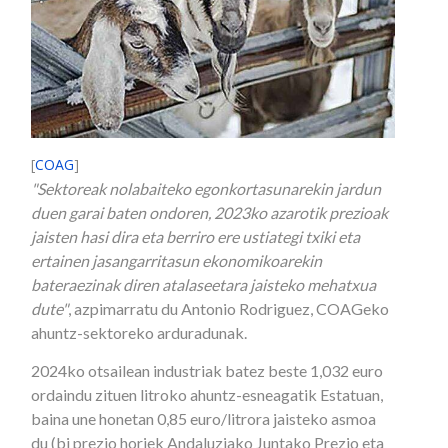
[
COAG
]
"Sektoreak nolabaiteko egonkortasunarekin jardun
duen garai baten ondoren, 2023ko azarotik prezioak
jaisten hasi dira eta berriro ere ustiategi txiki eta
ertainen jasangarritasun ekonomikoarekin
bateraezinak diren atalaseetara jaisteko mehatxua
dute"
, azpimarratu du Antonio Rodriguez, COAGeko
ahuntz-sektoreko arduradunak.
2024ko otsailean industriak batez beste 1,032 euro
ordaindu zituen litroko ahuntz-esneagatik Estatuan,
baina une honetan 0,85 euro/litrora jaisteko asmoa
du (bi prezio horiek Andaluziako Juntako Prezio eta