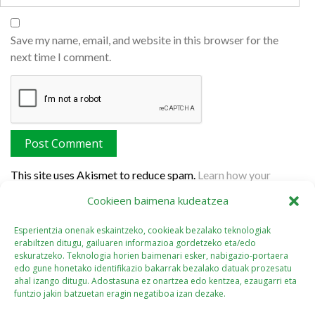
Save my name, email, and website in this browser for the
next time I comment.
This site uses Akismet to reduce spam.
Learn how your
comment data is processed.
Cookieen baimena kudeatzea
Esperientzia onenak eskaintzeko, cookieak bezalako teknologiak
erabiltzen ditugu, gailuaren informazioa gordetzeko eta/edo
eskuratzeko. Teknologia horien baimenari esker, nabigazio-portaera
edo gune honetako identifikazio bakarrak bezalako datuak prozesatu
ahal izango ditugu. Adostasuna ez onartzea edo kentzea, ezaugarri eta
funtzio jakin batzuetan eragin negatiboa izan dezake.