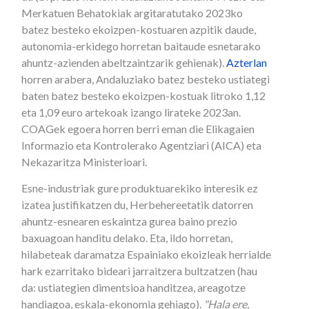
Merkatuen Behatokiak argitaratutako 2023ko
batez besteko ekoizpen-kostuaren azpitik daude,
autonomia-erkidego horretan baitaude esnetarako
ahuntz-azienden abeltzaintzarik gehienak).
Azterlan
horren arabera, Andaluziako batez besteko ustiategi
baten batez besteko ekoizpen-kostuak litroko 1,12
eta 1,09 euro artekoak izango lirateke 2023an.
COAGek egoera horren berri eman die Elikagaien
Informazio eta Kontrolerako Agentziari (AICA) eta
Nekazaritza Ministerioari.
Esne-industriak gure produktuarekiko interesik ez
izatea justifikatzen du, Herbehereetatik datorren
ahuntz-esnearen eskaintza gurea baino prezio
baxuagoan handitu delako. Eta, ildo horretan,
hilabeteak daramatza Espainiako ekoizleak herrialde
hark ezarritako bideari jarraitzera bultzatzen (hau
da: ustiategien dimentsioa handitzea, areagotze
handiagoa, eskala-ekonomia gehiago).
"Hala ere,