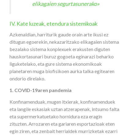
elikagaien segurtasunerako
»
IV. Kate luzeak, etendura sistemikoak
Azkenaldian, harriturik gaude orain arte ikusi ez
ditugun egoerekin, nekazaritzako elikagaien sistema
bezalako sistema konplexuek erakusten diguten
hauskortasunari buruz gogoeta eginarazi beharko
liguketelako, eta gure sistema ekonomikoak
planetaren muga biofisikoen aurka talka egitearen
ondorio direlako.
1. COVID-19aren pandemia
Konfinamenduak, mugen itxierak, konfinamenduek
eta langile eskasiak uztan atzerapenak, intsumo falta
eta supermerkatuetako hornidura eza eragin
zituzten. Arrozaren eta gariaren esportazioak eten
egin ziren, eta zenbait herrialdek murrizketak ezarri