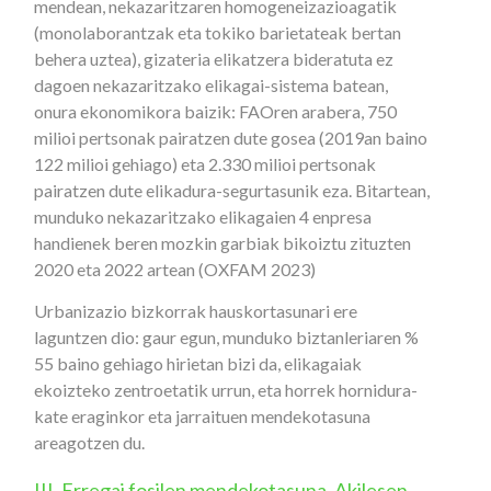
mendean, nekazaritzaren homogeneizazioagatik
(monolaborantzak eta tokiko barietateak bertan
behera uztea), gizateria elikatzera bideratuta ez
dagoen nekazaritzako elikagai-sistema batean,
onura ekonomikora baizik: FAOren arabera, 750
milioi pertsonak pairatzen dute gosea (2019an baino
122 milioi gehiago) eta 2.330 milioi pertsonak
pairatzen dute elikadura-segurtasunik eza. Bitartean,
munduko nekazaritzako elikagaien 4 enpresa
handienek beren mozkin garbiak bikoiztu zituzten
2020 eta 2022 artean (OXFAM 2023)
Urbanizazio bizkorrak hauskortasunari ere
laguntzen dio: gaur egun, munduko biztanleriaren %
55 baino gehiago hirietan bizi da, elikagaiak
ekoizteko zentroetatik urrun, eta horrek hornidura-
kate eraginkor eta jarraituen mendekotasuna
areagotzen du.
III. Erregai fosilen mendekotasuna. Akilesen