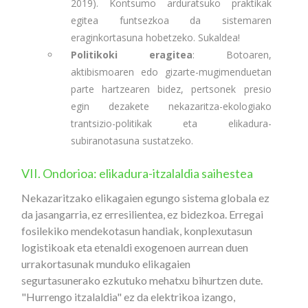
2019). Kontsumo arduratsuko praktikak
egitea funtsezkoa da sistemaren
eraginkortasuna hobetzeko. Sukaldea!
Politikoki eragitea
: Botoaren,
aktibismoaren edo gizarte-mugimenduetan
parte hartzearen bidez, pertsonek presio
egin dezakete nekazaritza-ekologiako
trantsizio-politikak eta elikadura-
subiranotasuna sustatzeko.
VII. Ondorioa: elikadura-itzalaldia saihestea
Nekazaritzako elikagaien egungo sistema globala ez
da jasangarria, ez erresilientea, ez bidezkoa. Erregai
fosilekiko mendekotasun handiak, konplexutasun
logistikoak eta etenaldi exogenoen aurrean duen
urrakortasunak munduko elikagaien
segurtasunerako ezkutuko mehatxu bihurtzen dute.
"Hurrengo itzalaldia" ez da elektrikoa izango,