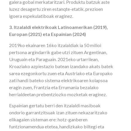
galera gobal merkataritzari. Produktu batzuk aste
luzez desagertu ziren estanqte-etatik, prezioen
igoera espekulatiboak eraginez.
3. Itzalaldi elektrikoak Latinoamerikan (2019),
Europan (2021) eta Espainian (2024)
2019ko ekainaren 16ko itzalaldiak ia 50 milioi
pertsona argindarrik gabe utzi zituen Argentinan,
Uruguain eta Paraguain. 2021eko urtarrilean,
Kroaziako azpiestazio batean izandako akats batek
sarea ezegonkortu zuen eta Austriako eta Europako
zati handi bateko sistema elektrikoaren kolapsoa
eragin zuen, Frantzia eta Errumania bezalako
herrialdeetan prebentziozko mozketak eraginez.
Espainian gertatu berri den itzalaldi masiboak
ondorio garrantzitsuak izan zituen nekazaritzako
elikagaien sisteman ere: hotz-ganberen
funtzionamendua etetea, handizkako biltegi eta