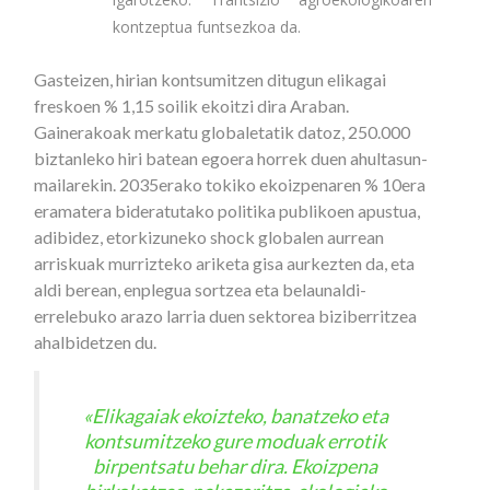
kontzeptua funtsezkoa da.
Gasteizen, hirian kontsumitzen ditugun elikagai
freskoen % 1,15 soilik ekoitzi dira Araban.
Gainerakoak merkatu globaletatik datoz, 250.000
biztanleko hiri batean egoera horrek duen ahultasun-
mailarekin. 2035erako tokiko ekoizpenaren % 10era
eramatera bideratutako politika publikoen apustua,
adibidez, etorkizuneko shock globalen aurrean
arriskuak murrizteko ariketa gisa aurkezten da, eta
aldi berean, enplegua sortzea eta belaunaldi-
errelebuko arazo larria duen sektorea biziberritzea
ahalbidetzen du.
«Elikagaiak ekoizteko, banatzeko eta
kontsumitzeko gure moduak errotik
birpentsatu behar dira. Ekoizpena