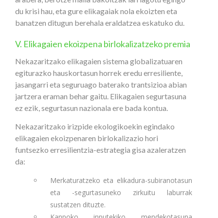
du krisi hau, eta gure elikagaiak nola ekoizten eta
banatzen ditugun berehala eraldatzea eskatuko du.
V. Elikagaien ekoizpena birlokalizatzeko premia
Nekazaritzako elikagaien sistema globalizatuaren
egiturazko hauskortasun horrek eredu erresiliente,
jasangarri eta seguruago baterako trantsizioa abian
jartzera eraman behar gaitu. Elikagaien segurtasuna
ez ezik, segurtasun nazionala ere bada kontua.
Nekazaritzako irizpide ekologikoekin egindako
elikagaien ekoizpenaren birlokalizazio hori
funtsezko erresilientzia-estrategia gisa azaleratzen
da:
Merkaturatzeko eta elikadura-subiranotasun
eta -segurtasuneko zirkuitu laburrak
sustatzen dituzte.
Kanpoko inputekiko mendekotasuna