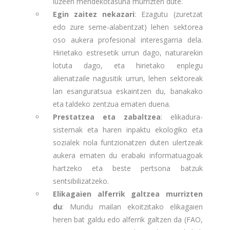
luzeen mendekotasuna murrizten dute.
Egin zaitez nekazari
: Ezagutu (zuretzat
edo zure seme-alabentzat) lehen sektorea
oso aukera profesional interesgarria dela.
Hirietako estresetik urrun dago, naturarekin
lotuta dago, eta hirietako enplegu
alienatzaile nagusitik urrun, lehen sektoreak
lan esanguratsua eskaintzen du, banakako
eta taldeko zentzua ematen duena.
Prestatzea eta zabaltzea
: elikadura-
sistemak eta haren inpaktu ekologiko eta
sozialek nola funtzionatzen duten ulertzeak
aukera ematen du erabaki informatuagoak
hartzeko eta beste pertsona batzuk
sentsibilizatzeko.
Elikagaien alferrik galtzea murrizten
du
: Mundu mailan ekoitzitako elikagaien
heren bat galdu edo alferrik galtzen da (FAO,