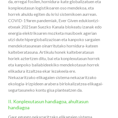
da, erregai fosilen, hornidura-kate globalizatuen eta
konplexutasun logistikoaren oso mendekoa, eta
horrek ahuldu egiten du krisi sistemikoen aurrean.
COVID-19aren pandemiak, Ever Given edukiontzi-
etxeak 2021ean Suezko Kanala blokeatu izanak edo
energia elektrikoaren mozketa masiboek agerian
utzi dute hiperglobalizazioan eta kanpoko sargaien
mendekotasunean oinarritutako hornidura-kateen
kalteberatasuna. Artikulu honek kalteberatasun
horiek aztertzen ditu, bai eta konplexutasun horrek
eta kanpoko baliabideekiko mendekotasun horrek
elikadura itzaltzea ekar lezakeela ere.
Nekazaritzako elikagaien sistema nekazaritzako
ekologia-irizpideen arabera birlokalizatzea elikagai-
segurtasuneko kontu gisa planteatzen da.
II. Konplexutasun handiagoa, ahultasun
handiagoa
Gaur egungo nekazaritzako elikagaien sistema