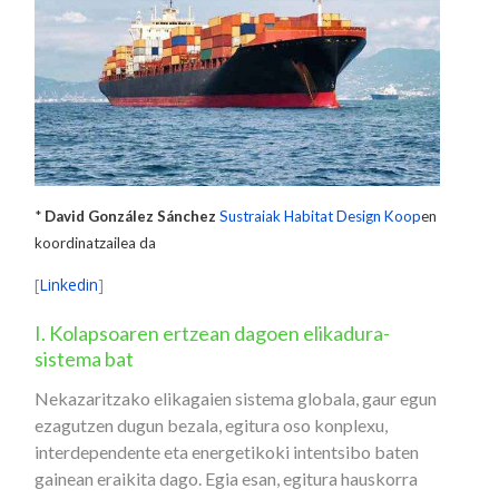
*
David González Sánchez
Sustraiak Habitat Design Koop
en
koordinatzailea da
[
Linkedin
]
I. Kolapsoaren ertzean dagoen elikadura-
sistema bat
Nekazaritzako elikagaien sistema globala, gaur egun
ezagutzen dugun bezala, egitura oso konplexu,
interdependente eta energetikoki intentsibo baten
gainean eraikita dago. Egia esan, egitura hauskorra