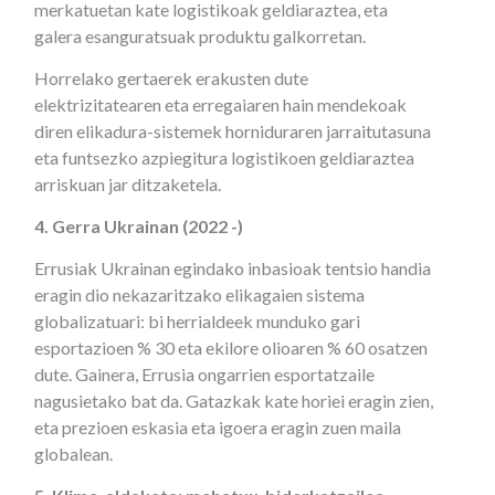
merkatuetan kate logistikoak geldiaraztea, eta
galera esanguratsuak produktu galkorretan.
Horrelako gertaerek erakusten dute
elektrizitatearen eta erregaiaren hain mendekoak
diren elikadura-sistemek horniduraren jarraitutasuna
eta funtsezko azpiegitura logistikoen geldiaraztea
arriskuan jar ditzaketela.
4. Gerra Ukrainan (2022 -)
Errusiak Ukrainan egindako inbasioak tentsio handia
eragin dio nekazaritzako elikagaien sistema
globalizatuari: bi herrialdeek munduko gari
esportazioen % 30 eta ekilore olioaren % 60 osatzen
dute. Gainera, Errusia ongarrien esportatzaile
nagusietako bat da. Gatazkak kate horiei eragin zien,
eta prezioen eskasia eta igoera eragin zuen maila
globalean.