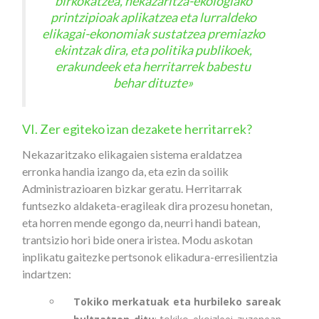
birkokatzea, nekazaritza-ekologiako
printzipioak aplikatzea eta lurraldeko
elikagai-ekonomiak sustatzea premiazko
ekintzak dira, eta politika publikoek,
erakundeek eta herritarrek babestu
behar dituzte
»
VI. Zer egiteko izan dezakete herritarrek?
Nekazaritzako elikagaien sistema eraldatzea
erronka handia izango da, eta ezin da soilik
Administrazioaren bizkar geratu. Herritarrak
funtsezko aldaketa-eragileak dira prozesu honetan,
eta horren mende egongo da, neurri handi batean,
trantsizio hori bide onera iristea. Modu askotan
inplikatu gaitezke pertsonok elikadura-erresilientzia
indartzen:
Tokiko merkatuak eta hurbileko sareak