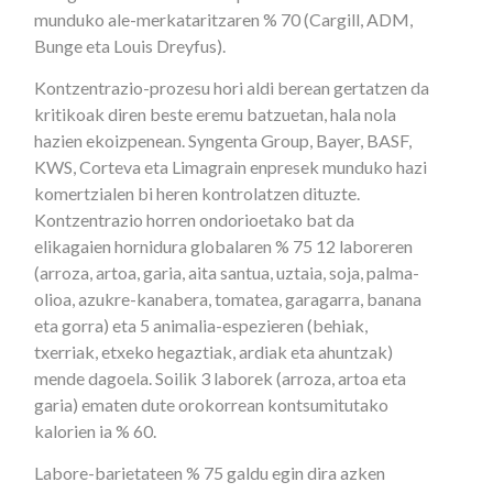
munduko ale-merkataritzaren % 70 (Cargill, ADM,
Bunge eta Louis Dreyfus).
Kontzentrazio-prozesu hori aldi berean gertatzen da
kritikoak diren beste eremu batzuetan, hala nola
hazien ekoizpenean. Syngenta Group, Bayer, BASF,
KWS, Corteva eta Limagrain enpresek munduko hazi
komertzialen bi heren kontrolatzen dituzte.
Kontzentrazio horren ondorioetako bat da
elikagaien hornidura globalaren % 75 12 laboreren
(arroza, artoa, garia, aita santua, uztaia, soja, palma-
olioa, azukre-kanabera, tomatea, garagarra, banana
eta gorra) eta 5 animalia-espezieren (behiak,
txerriak, etxeko hegaztiak, ardiak eta ahuntzak)
mende dagoela. Soilik 3 laborek (arroza, artoa eta
garia) ematen dute orokorrean kontsumitutako
kalorien ia % 60.
Labore-barietateen % 75 galdu egin dira azken