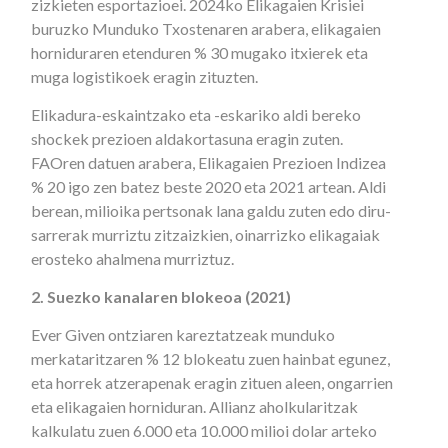
zizkieten esportazioei. 2024ko Elikagaien Krisiei
buruzko Munduko Txostenaren arabera, elikagaien
horniduraren etenduren % 30 mugako itxierek eta
muga logistikoek eragin zituzten.
Elikadura-eskaintzako eta -eskariko aldi bereko
shockek prezioen aldakortasuna eragin zuten.
FAOren datuen arabera, Elikagaien Prezioen Indizea
% 20 igo zen batez beste 2020 eta 2021 artean. Aldi
berean, milioika pertsonak lana galdu zuten edo diru-
sarrerak murriztu zitzaizkien, oinarrizko elikagaiak
erosteko ahalmena murriztuz.
2. Suezko kanalaren blokeoa (2021)
Ever Given ontziaren kareztatzeak munduko
merkataritzaren % 12 blokeatu zuen hainbat egunez,
eta horrek atzerapenak eragin zituen aleen, ongarrien
eta elikagaien horniduran. Allianz aholkularitzak
kalkulatu zuen 6.000 eta 10.000 milioi dolar arteko