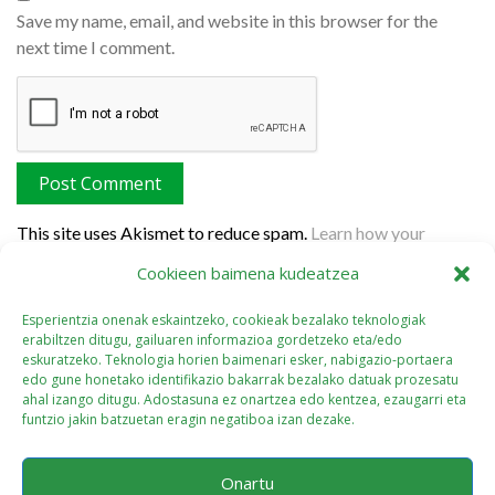
Save my name, email, and website in this browser for the
next time I comment.
This site uses Akismet to reduce spam.
Learn how your
comment data is processed.
Cookieen baimena kudeatzea
Esperientzia onenak eskaintzeko, cookieak bezalako teknologiak
erabiltzen ditugu, gailuaren informazioa gordetzeko eta/edo
eskuratzeko. Teknologia horien baimenari esker, nabigazio-portaera
edo gune honetako identifikazio bakarrak bezalako datuak prozesatu
ahal izango ditugu. Adostasuna ez onartzea edo kentzea, ezaugarri eta
funtzio jakin batzuetan eragin negatiboa izan dezake.
Onartu