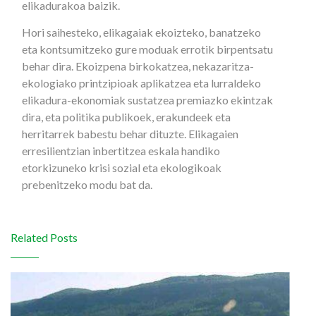
elikadurakoa baizik.
Hori saihesteko, elikagaiak ekoizteko, banatzeko
eta kontsumitzeko gure moduak errotik birpentsatu
behar dira. Ekoizpena birkokatzea, nekazaritza-
ekologiako printzipioak aplikatzea eta lurraldeko
elikadura-ekonomiak sustatzea premiazko ekintzak
dira, eta politika publikoek, erakundeek eta
herritarrek babestu behar dituzte. Elikagaien
erresilientzian inbertitzea eskala handiko
etorkizuneko krisi sozial eta ekologikoak
prebenitzeko modu bat da.
Related Posts