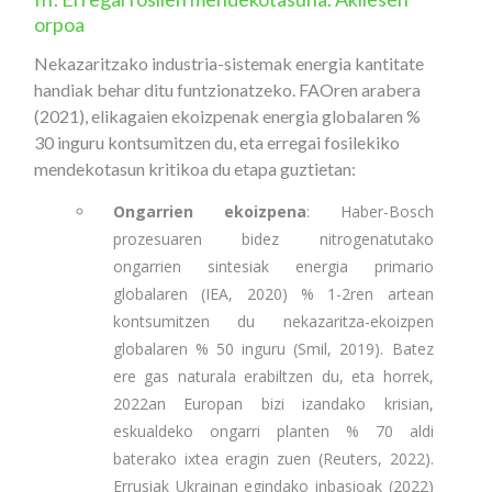
orpoa
Nekazaritzako industria-sistemak energia kantitate
handiak behar ditu funtzionatzeko. FAOren arabera
(2021), elikagaien ekoizpenak energia globalaren %
30 inguru kontsumitzen du, eta erregai fosilekiko
mendekotasun kritikoa du etapa guztietan:
Ongarrien ekoizpena
: Haber-Bosch
prozesuaren bidez nitrogenatutako
ongarrien sintesiak energia primario
globalaren (IEA, 2020) % 1-2ren artean
kontsumitzen du nekazaritza-ekoizpen
globalaren % 50 inguru (Smil, 2019). Batez
ere gas naturala erabiltzen du, eta horrek,
2022an Europan bizi izandako krisian,
eskualdeko ongarri planten % 70 aldi
baterako ixtea eragin zuen (Reuters, 2022).
Errusiak Ukrainan egindako inbasioak (2022)