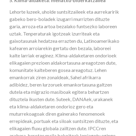
5. Klima-aldaketa: mehatxu-biderkatzailea
Lehorte luzeek, uholde suntsitzaileek eta aurrekaririk
gabeko bero-boladek izugarri murrizten dituzte
garia, arroza eta artoa bezalako funtsezko laboreen
uztak. Tenperaturak igotzeak izurriteak eta
gaixotasunak hedatzea errazten du, Latinoamerikako
kafearen arroiarekin gertatu den bezala, laboreei
kalte larriak eraginez. Klima-aldaketaren ondorioek
elikagaien prezioen aldakortasuna areagotzen dute,
komunitate kalteberen gosea areagotuz. Lehen
emankorrak ziren zonaldeak, Sahel afrikarra
adibidez, beren lurzoruek emankortasuna galtzen
dutela eta migrazio masiboak egitera behartzen
dituztela ikusten dute. Suteek, DANAek, urakanek
eta klima-aldaketaren ondorioz gero eta
muturrekoagoak diren gainerako fenomenoek
errepideak, portuak eta siloak suntsitzen dituzte, eta
elikagaien fluxu globala zailtzen dute. IPCCren
arabera, berotze maila bakoitzak larriagotu egingo