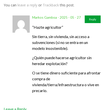
You can
leave a reply
or
Trackback
this post.
Markos Gamboa - 2025 - 05 - 27
Reply
“Hazte agricultor”
Sin tierra, sin vivienda, sin acceso a
subvenciones (si no se entra en un
modelo insostenible).
¿Quién puede hacerse agricultor sin
heredar explotación?
O se tiene dinero suficiente para afrontar
compra de
vivienda/tierra/infraestructura o vive en
precario.
Leave a Reply