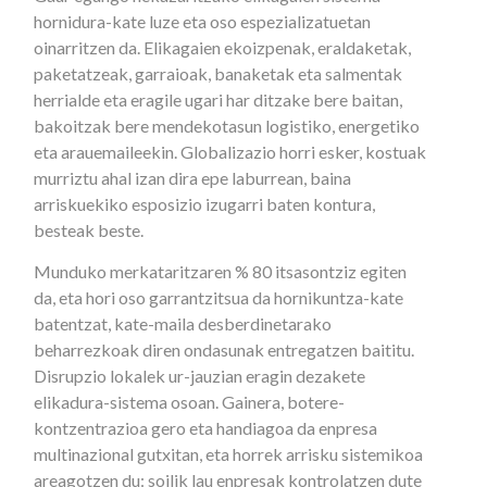
hornidura-kate luze eta oso espezializatuetan
oinarritzen da. Elikagaien ekoizpenak, eraldaketak,
paketatzeak, garraioak, banaketak eta salmentak
herrialde eta eragile ugari har ditzake bere baitan,
bakoitzak bere mendekotasun logistiko, energetiko
eta arauemaileekin. Globalizazio horri esker, kostuak
murriztu ahal izan dira epe laburrean, baina
arriskuekiko esposizio izugarri baten kontura,
besteak beste.
Munduko merkataritzaren % 80 itsasontziz egiten
da, eta hori oso garrantzitsua da hornikuntza-kate
batentzat, kate-maila desberdinetarako
beharrezkoak diren ondasunak entregatzen baititu.
Disrupzio lokalek ur-jauzian eragin dezakete
elikadura-sistema osoan. Gainera, botere-
kontzentrazioa gero eta handiagoa da enpresa
multinazional gutxitan, eta horrek arrisku sistemikoa
areagotzen du: soilik lau enpresak kontrolatzen dute