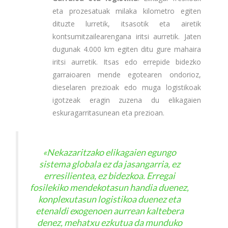
eta prozesatuak milaka kilometro egiten
dituzte lurretik, itsasotik eta airetik
kontsumitzailearengana iritsi aurretik. Jaten
dugunak 4.000 km egiten ditu gure mahaira
iritsi aurretik. Itsas edo errepide bidezko
garraioaren mende egotearen ondorioz,
dieselaren prezioak edo muga logistikoak
igotzeak eragin zuzena du elikagaien
eskuragarritasunean eta prezioan.
«Nekazaritzako elikagaien egungo
sistema globala ez da jasangarria, ez
erresilientea, ez bidezkoa. Erregai
fosilekiko mendekotasun handia duenez,
konplexutasun logistikoa duenez eta
etenaldi exogenoen aurrean kaltebera
denez, mehatxu ezkutua da munduko