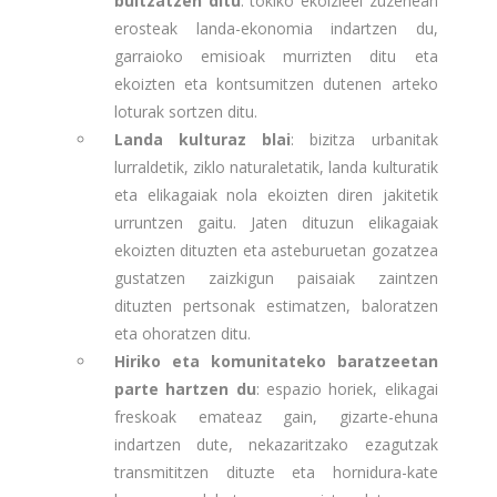
bultzatzen ditu
: tokiko ekoizleei zuzenean
erosteak landa-ekonomia indartzen du,
garraioko emisioak murrizten ditu eta
ekoizten eta kontsumitzen dutenen arteko
loturak sortzen ditu.
Landa kulturaz blai
: bizitza urbanitak
lurraldetik, ziklo naturaletatik, landa kulturatik
eta elikagaiak nola ekoizten diren jakitetik
urruntzen gaitu. Jaten dituzun elikagaiak
ekoizten dituzten eta asteburuetan gozatzea
gustatzen zaizkigun paisaiak zaintzen
dituzten pertsonak estimatzen, baloratzen
eta ohoratzen ditu.
Hiriko eta komunitateko baratzeetan
parte hartzen du
: espazio horiek, elikagai
freskoak emateaz gain, gizarte-ehuna
indartzen dute, nekazaritzako ezagutzak
transmititzen dituzte eta hornidura-kate