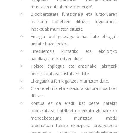
murrizten dute (bereziki energia)
Biodibertsitate funtzionala eta lurzoruaren
osasuna hobetzen dituzte. Ingurumen-
inpaktuak murrizten dituzte
Energia fosil gutxiago behar dute elikagai-
unitate bakoitzeko.
Erresilientzia klimatiko eta ekologiko
handiagoa eskaintzen dute.
Tokiko enplegua eta antzinako jakintzak
berreskuratzea sustatzen dute.
Elikagaiak alferrik galtzea murrizten dute.
Gizarte-ehuna eta elikadura-kultura indartzen
dituzte.
Kontua ez da eredu bat beste batekin
ordezkatzea, baizik eta merkatu globalekiko
mendekotasuna murriztea, modu
ordenatuan tokiko ekoizpena areagotzera
igarotzeko. Trantsizio agroekologikoaren