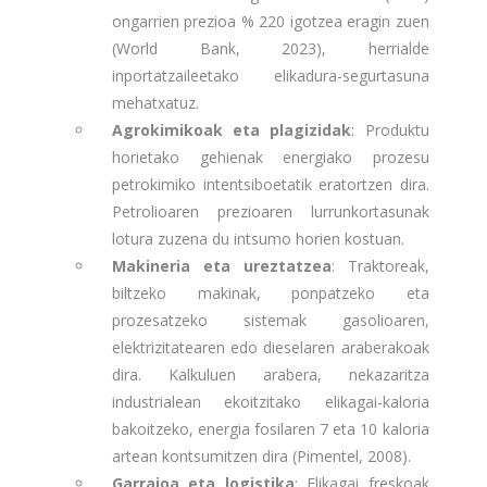
ongarrien prezioa % 220 igotzea eragin zuen
(World Bank, 2023), herrialde
inportatzaileetako elikadura-segurtasuna
mehatxatuz.
Agrokimikoak eta plagizidak
: Produktu
horietako gehienak energiako prozesu
petrokimiko intentsiboetatik eratortzen dira.
Petrolioaren prezioaren lurrunkortasunak
lotura zuzena du intsumo horien kostuan.
Makineria eta ureztatzea
: Traktoreak,
biltzeko makinak, ponpatzeko eta
prozesatzeko sistemak gasolioaren,
elektrizitatearen edo dieselaren araberakoak
dira. Kalkuluen arabera, nekazaritza
industrialean ekoitzitako elikagai-kaloria
bakoitzeko, energia fosilaren 7 eta 10 kaloria
artean kontsumitzen dira (Pimentel, 2008).
Garraioa eta logistika
: Elikagai freskoak