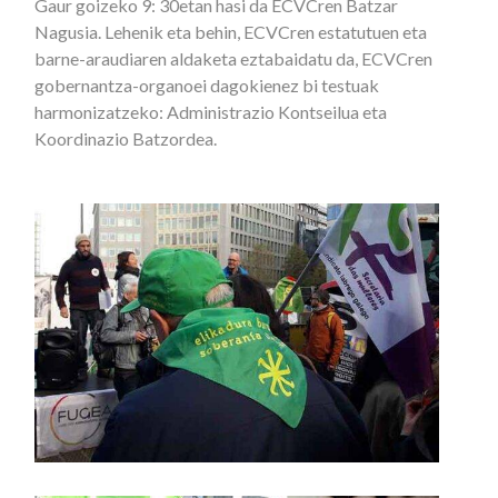
Gaur goizeko 9: 30etan hasi da ECVCren Batzar
Nagusia. Lehenik eta behin, ECVCren estatutuen eta
barne-araudiaren aldaketa eztabaidatu da, ECVCren
gobernantza-organoei dagokienez bi testuak
harmonizatzeko: Administrazio Kontseilua eta
Koordinazio Batzordea.