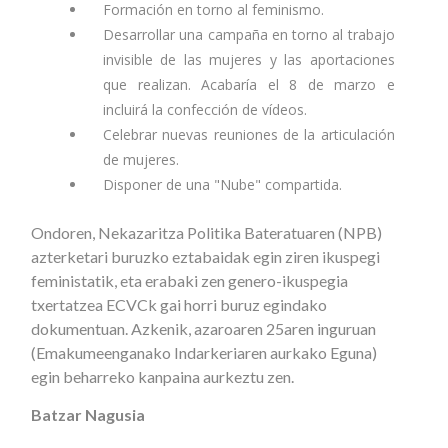
Formación en torno al feminismo.
Desarrollar una campaña en torno al trabajo
invisible de las mujeres y las aportaciones
que realizan. Acabaría el 8 de marzo e
incluirá la confección de vídeos.
Celebrar nuevas reuniones de la articulación
de mujeres.
Disponer de una "Nube" compartida.
Ondoren, Nekazaritza Politika Bateratuaren (NPB)
azterketari buruzko eztabaidak egin ziren ikuspegi
feministatik, eta erabaki zen genero-ikuspegia
txertatzea ECVCk gai horri buruz egindako
dokumentuan. Azkenik, azaroaren 25aren inguruan
(Emakumeenganako Indarkeriaren aurkako Eguna)
egin beharreko kanpaina aurkeztu zen.
Batzar Nagusia