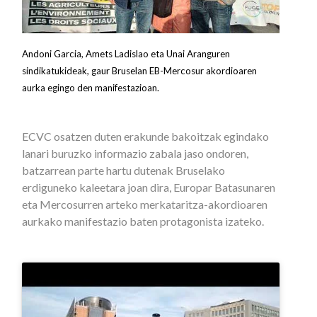
Andoni Garcia, Amets Ladislao eta Unai Aranguren
sindikatukideak, gaur Bruselan EB-Mercosur akordioaren
aurka egingo den manifestazioan.
ECVC osatzen duten erakunde bakoitzak egindako
lanari buruzko informazio zabala jaso ondoren,
batzarrean parte hartu dutenak Bruselako
erdiguneko kaleetara joan dira, Europar Batasunaren
eta Mercosurren arteko merkataritza-akordioaren
aurkako manifestazio baten protagonista izateko.