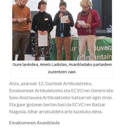
Gure lankidea, Amets Ladislao, Asanbladako partaideei
zuzentzen zaie.
Atzo, azaroak 12, Gazteak Artikulatzeko,
Emakumeak Artikulatzeko eta ECVCren Genero eta
Sexu Aniztasuna Artikulatzeko batzarrak egin ziren.
Eta gaur goizean bertan hasi da ECVCren Batzar
Nagusia, bihar arratsaldera arte luzatuko dena.
Emakumeen Asanblada