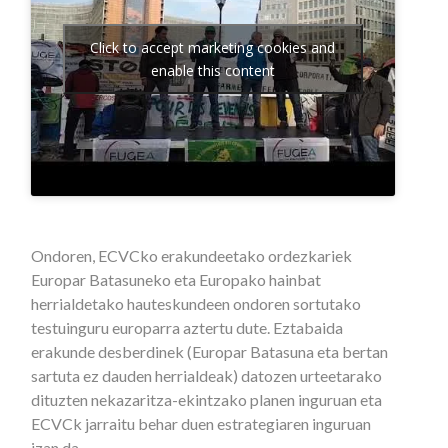
Click to accept marketing cookies and
enable this content
Ondoren, ECVCko erakundeetako ordezkariek
Europar Batasuneko eta Europako hainbat
herrialdetako hauteskundeen ondoren sortutako
testuinguru europarra aztertu dute. Eztabaida
erakunde desberdinek (Europar Batasuna eta bertan
sartuta ez dauden herrialdeak) datozen urteetarako
dituzten nekazaritza-ekintzako planen inguruan eta
ECVCk jarraitu behar duen estrategiaren inguruan
izan da.