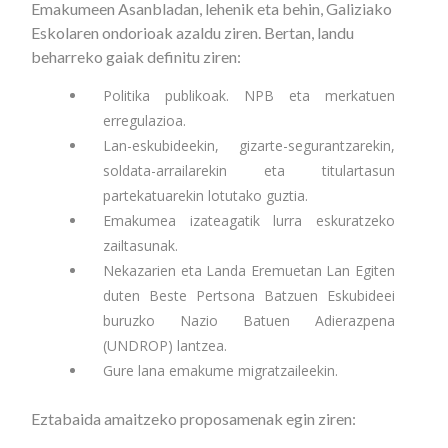
Emakumeen Asanbladan, lehenik eta behin, Galiziako
Eskolaren ondorioak azaldu ziren. Bertan, landu
beharreko gaiak definitu ziren:
Politika publikoak. NPB eta merkatuen
erregulazioa.
Lan-eskubideekin, gizarte-segurantzarekin,
soldata-arrailarekin eta titulartasun
partekatuarekin lotutako guztia.
Emakumea izateagatik lurra eskuratzeko
zailtasunak.
Nekazarien eta Landa Eremuetan Lan Egiten
duten Beste Pertsona Batzuen Eskubideei
buruzko Nazio Batuen Adierazpena
(UNDROP) lantzea.
Gure lana emakume migratzaileekin.
Eztabaida amaitzeko proposamenak egin ziren: