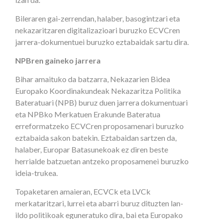
Bileraren gai-zerrendan, halaber, basogintzari eta
nekazaritzaren digitalizazioari buruzko ECVCren
jarrera-dokumentuei buruzko eztabaidak sartu dira.
NPBren gaineko jarrera
Bihar amaituko da batzarra, Nekazarien Bidea
Europako Koordinakundeak Nekazaritza Politika
Bateratuari (NPB) buruz duen jarrera dokumentuari
eta NPBko Merkatuen Erakunde Bateratua
erreformatzeko ECVCren proposamenari buruzko
eztabaida sakon batekin. Eztabaidan sartzen da,
halaber, Europar Batasunekoak ez diren beste
herrialde batzuetan antzeko proposamenei buruzko
ideia-trukea.
Topaketaren amaieran, ECVCk eta LVCk
merkataritzari, lurrei eta abarri buruz dituzten lan-
ildo politikoak eguneratuko dira, bai eta Europako