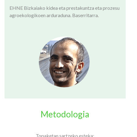
EHNE Bizkaiako kidea eta prestakuntza eta prozesu
agroekologikoen arduraduna. Baserritarra.
Metodologia
Topaketan sartzeko esteka: