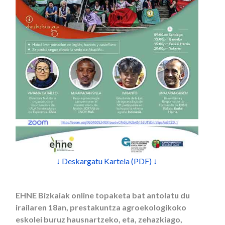
↓ Deskargatu Kartela (PDF) ↓
EHNE Bizkaiak online topaketa bat antolatu du
irailaren 18an, prestakuntza agroekologikoko
eskolei buruz hausnartzeko, eta, zehazkiago,