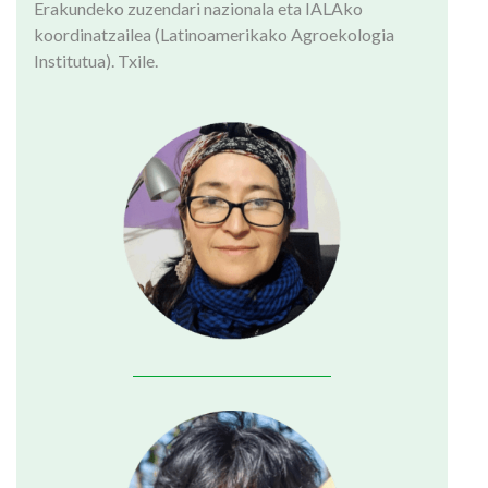
Erakundeko zuzendari nazionala eta IALAko
koordinatzailea (Latinoamerikako Agroekologia
Institutua). Txile.