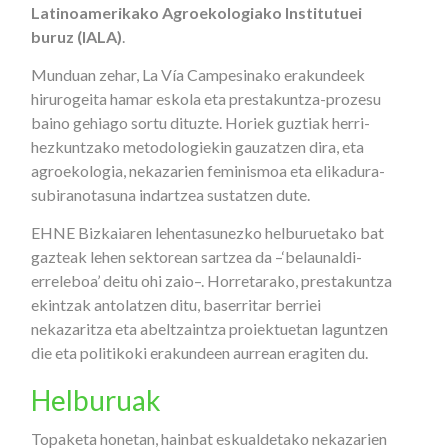
Latinoamerikako Agroekologiako Institutuei
buruz (IALA)
.
Munduan zehar, La Vía Campesinako erakundeek
hirurogeita hamar eskola eta prestakuntza-prozesu
baino gehiago sortu dituzte. Horiek guztiak herri-
hezkuntzako metodologiekin gauzatzen dira, eta
agroekologia, nekazarien feminismoa eta elikadura-
subiranotasuna indartzea sustatzen dute.
EHNE Bizkaiaren lehentasunezko helburuetako bat
gazteak lehen sektorean sartzea da –‘belaunaldi-
erreleboa’ deitu ohi zaio–. Horretarako, prestakuntza
ekintzak antolatzen ditu, baserritar berriei
nekazaritza eta abeltzaintza proiektuetan laguntzen
die eta politikoki erakundeen aurrean eragiten du.
Helburuak
Topaketa honetan, hainbat eskualdetako nekazarien