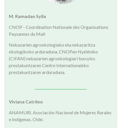
M. Ramadan Sylla
CNOP - Coordination Nationale des Organisations
Paysannes du Mali
Nekazarien agroekologiako eta nekazaritza
ekologikoko arduraduna, CNOPen Nyéléniko
(CIFAN) nekazarien agroekologiari buruzko
prestakuntzaren Centre Internationaleko
prestakuntzaren arduraduna.
Viviana Catrileo
ANAMURI. Asociación Nacional de Mujeres Rurales
e Indígenas. Chile.