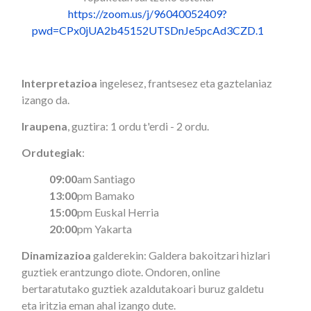
https://zoom.us/j/96040052409?
pwd=CPx0jUA2b45152UTSDnJe5pcAd3CZD.1
Interpretazioa
ingelesez, frantsesez eta gaztelaniaz
izango da.
Iraupena
, guztira: 1 ordu t'erdi - 2 ordu.
Ordutegiak
:
09:00
am Santiago
13:00
pm Bamako
15:00
pm Euskal Herria
20:00
pm Yakarta
Dinamizazioa
galderekin: Galdera bakoitzari hizlari
guztiek erantzungo diote. Ondoren, online
bertaratutako guztiek azaldutakoari buruz galdetu
eta iritzia eman ahal izango dute.