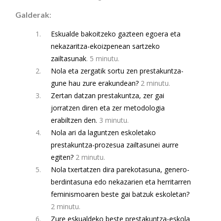
Galderak
:
Eskualde bakoitzeko gazteen egoera eta
nekazaritza-ekoizpenean sartzeko
zailtasunak
.
5 minutu
.
Nola eta zergatik sortu zen prestakuntza-
gune hau zure erakundean?
2 minutu
.
Zertan datzan prestakuntza, zer gai
jorratzen diren eta zer metodologia
erabiltzen den.
3 minutu
.
Nola ari da laguntzen eskoletako
prestakuntza-prozesua zailtasunei aurre
egiten?
2 minutu
.
Nola txertatzen dira parekotasuna, genero-
berdintasuna edo nekazarien eta herritarren
feminismoaren beste gai batzuk eskoletan?
2 minutu
.
Zure eskualdeko beste prestakuntza-eskola