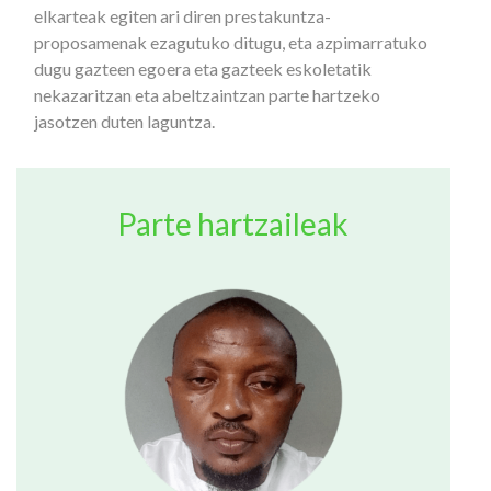
elkarteak egiten ari diren prestakuntza-
proposamenak ezagutuko ditugu, eta azpimarratuko
dugu gazteen egoera eta gazteek eskoletatik
nekazaritzan eta abeltzaintzan parte hartzeko
jasotzen duten laguntza.
Parte hartzaileak