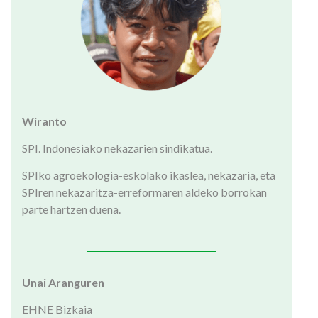
Wiranto
SPI. Indonesiako nekazarien sindikatua.
SPIko agroekologia-eskolako ikaslea, nekazaria, eta
SPIren nekazaritza-erreformaren aldeko borrokan
parte hartzen duena.
Unai Aranguren
EHNE Bizkaia