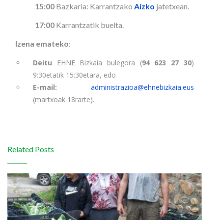
15:00
Bazkaria: Karrantzako
Aizko
jatetxean.
17:00
Karrantzatik buelta.
Izena emateko
:
Deitu
EHNE Bizkaia bulegora (
94 623 27 30
)
9:30etatik 15:30etara, edo
E-mail:
administrazioa@ehnebizkaia.eus
(martxoak 18rarte).
Related Posts