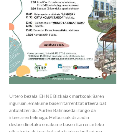
Urtero bezala, EHNE Bizkaiak martxoak 8aren
inguruan, emakume baserritarrentzat irteera bat
antolatzen du. Aurten Balmaseda izango da
irteeraren helmuga. Helburuak dira adin
desberdinetako emakume baserritarren arteko
elkartrukeak, topaketa eta jaigiroa bultzatzea.