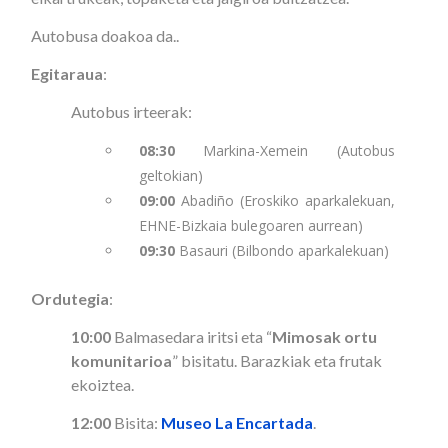
Autobusa doakoa da..
Egitaraua
:
Autobus irteerak:
08:30
Markina-Xemein (Autobus
geltokian)
09:00
Abadiño (Eroskiko aparkalekuan,
EHNE-Bizkaia bulegoaren aurrean)
09:30
Basauri (Bilbondo aparkalekuan)
Ordutegia
:
10:00
Balmasedara iritsi eta “
Mimosak ortu
komunitarioa
” bisitatu. Barazkiak eta frutak
ekoiztea.
12:00
Bisita:
Museo La Encartada
.