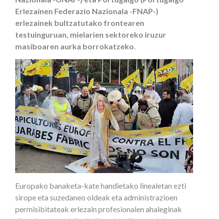
Erlezainen Federazio Nazionala -FNAP-)
erlezainek bultzatutako frontearen
testuinguruan, mielarien sektoreko iruzur
masiboaren aurka borrokatzeko
.
Europako banaketa-kate handietako linealetan ezti
sirope eta suzedaneo oldeak eta administrazioen
permisibitateak erlezain profesionalen ahaleginak