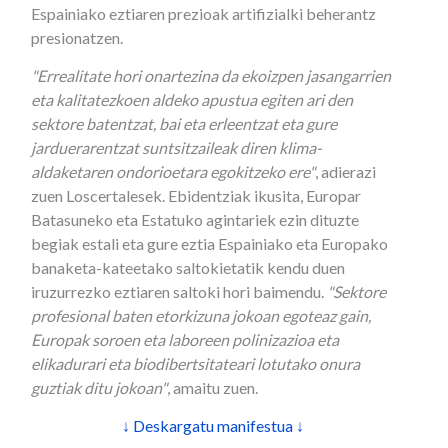
Espainiako eztiaren prezioak artifizialki beherantz
presionatzen.
"Errealitate hori onartezina da ekoizpen jasangarrien
eta kalitatezkoen aldeko apustua egiten ari den
sektore batentzat, bai eta erleentzat eta gure
jarduerarentzat suntsitzaileak diren klima-
aldaketaren ondorioetara egokitzeko ere"
, adierazi
zuen Loscertalesek. Ebidentziak ikusita, Europar
Batasuneko eta Estatuko agintariek ezin dituzte
begiak estali eta gure eztia Espainiako eta Europako
banaketa-kateetako saltokietatik kendu duen
iruzurrezko eztiaren saltoki hori baimendu.
"Sektore
profesional baten etorkizuna jokoan egoteaz gain,
Europak soroen eta laboreen polinizazioa eta
elikadurari eta biodibertsitateari lotutako onura
guztiak ditu jokoan"
, amaitu zuen.
↓ Deskargatu manifestua ↓