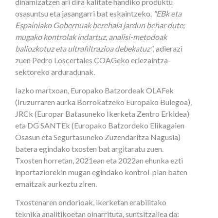
dinamizatzen ari dira kalitate handiko produktu
osasuntsu eta jasangarri bat eskaintzeko.
"EBk eta
Espainiako Gobernuak berehala jardun behar dute;
mugako kontrolak indartuz, analisi-metodoak
baliozkotuz eta ultrafiltrazioa debekatuz"
, adierazi
zuen Pedro Loscertales COAGeko erlezaintza-
sektoreko arduradunak.
Iazko martxoan, Europako Batzordeak OLAFek
(Iruzurraren aurka Borrokatzeko Europako Bulegoa),
JRCk (Europar Batasuneko Ikerketa Zentro Erkidea)
eta DG SANTEk (Europako Batzordeko Elikagaien
Osasun eta Segurtasuneko Zuzendaritza Nagusia)
batera egindako txosten bat argitaratu zuen.
Txosten horretan, 2021ean eta 2022an ehunka ezti
inportaziorekin mugan egindako kontrol-plan baten
emaitzak aurkeztu ziren.
Txostenaren ondorioak, ikerketan erabilitako
teknika analitikoetan oinarrituta, suntsitzailea da: