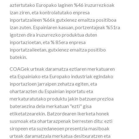
aztertutako Europako laginen %46 iruzurrezkoak
izan ziren, eta kontrolatutako enpresa
inportatzaileen %66k gutxienez emaitza positiboa
izan zuten. Espainiaren kasuan, portzentajeak %51ra
igotzen dira iruzurrezko produktua duten
inportazioetan, eta % 85era enpresa
inportatzaileetan, gutxienez emaitza positibo
batekin.
COAGek urteak daramatza eztiaren merkatuaren
eta Espainiako eta Europako industriak egindako
inportazioen jarraipen zehatza egiten, eta
ohartarazten du Espainian inportatu eta
merkaturatutako produktu jakin batzuen prezioa
bateraezina dela merkatuan "ezti" gisa
etiketatzearekin. Batzordearen ikerketa honek
susmoak eta ohartarazpenak berresten ditu: ezti
siropeen eta suzedaneoen presentzia masiboak
urteak daramatzala merkatua desitxuratzen eta