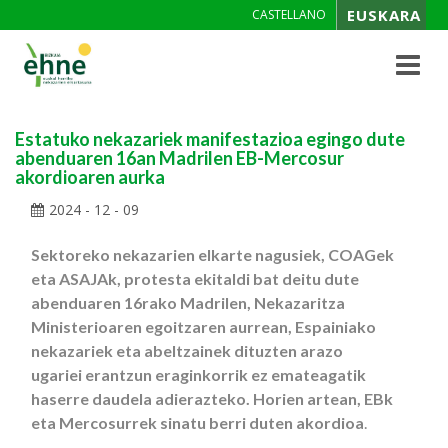
EUSKARA
CASTELLANO
Toggle
navigat
Estatuko nekazariek manifestazioa egingo dute
abenduaren 16an Madrilen EB-Mercosur
akordioaren aurka
2024 - 12 - 09
Sektoreko nekazarien elkarte nagusiek, COAGek
eta ASAJAk, protesta ekitaldi bat deitu dute
abenduaren 16rako Madrilen, Nekazaritza
Ministerioaren egoitzaren aurrean, Espainiako
nekazariek eta abeltzainek dituzten arazo
ugariei erantzun eraginkorrik ez emateagatik
haserre daudela adierazteko. Horien artean, EBk
eta Mercosurrek sinatu berri duten akordioa
.