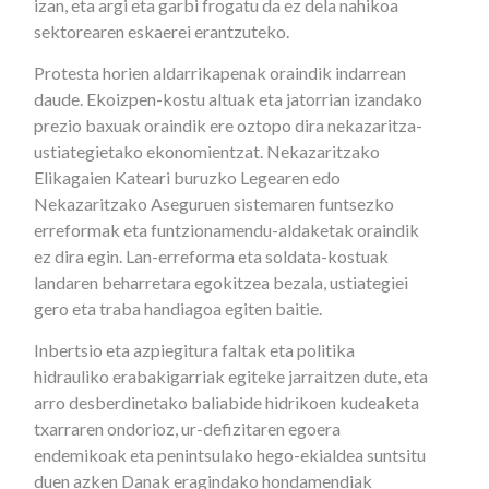
izan, eta argi eta garbi frogatu da ez dela nahikoa
sektorearen eskaerei erantzuteko.
Protesta horien aldarrikapenak oraindik indarrean
daude. Ekoizpen-kostu altuak eta jatorrian izandako
prezio baxuak oraindik ere oztopo dira nekazaritza-
ustiategietako ekonomientzat. Nekazaritzako
Elikagaien Kateari buruzko Legearen edo
Nekazaritzako Aseguruen sistemaren funtsezko
erreformak eta funtzionamendu-aldaketak oraindik
ez dira egin. Lan-erreforma eta soldata-kostuak
landaren beharretara egokitzea bezala, ustiategiei
gero eta traba handiagoa egiten baitie.
Inbertsio eta azpiegitura faltak eta politika
hidrauliko erabakigarriak egiteke jarraitzen dute, eta
arro desberdinetako baliabide hidrikoen kudeaketa
txarraren ondorioz, ur-defizitaren egoera
endemikoak eta penintsulako hego-ekialdea suntsitu
duen azken Danak eragindako hondamendiak