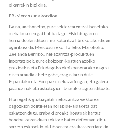
elkarrekin bizi dira.
EB-Mercosur akordioa
Baina, une honetan, gure sektorearentzat benetako
mehatxua den gai bat badago, EBk hirugarren
herrialdeekin dituen merkataritza libreko akordioen
ugaritzea da. Mercosurreko, Txileko, Marokoko,
Zeelanda Berriko... nekazaritza-produktuen
inportazioek, gure ekoizpen-kostuen azpiko
prezioekin eta Erkidegoko ekoizpenetarako nagusi
diren araudiak bete gabe, eragin larria dute
Espainiako eta Europako nekazariengan, eta galera
jasanezinak eta ustiategien itxierak eragiten dituzte.
Horregatik guztiagatik, nekazaritza-sektoreari
dagozkion politiketan norabide-aldaketa bat
eskatzen dugu, erabaki proaktiboagoak hartuz
hondoa jotzen duen sektore baten defentsan, diru-
sarrera eskasekin, aktiboen galera ikaragarriarekin