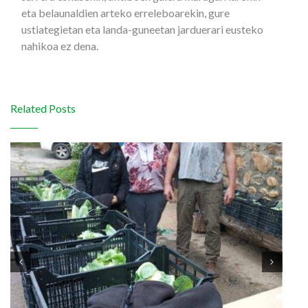
eta belaunaldien arteko erreleboarekin, gure
ustiategietan eta landa-guneetan jarduerari eusteko
nahikoa ez dena.
Related Posts