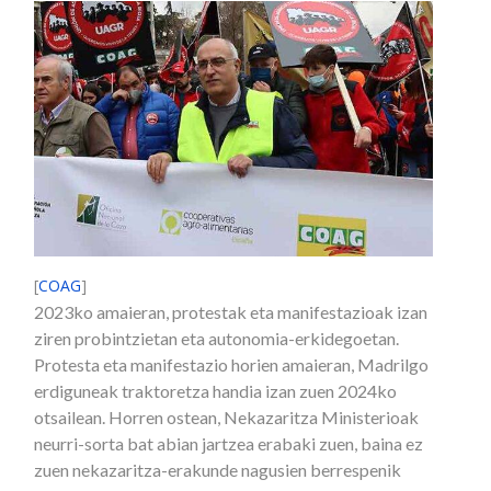
[
COAG
]
2023ko amaieran, protestak eta manifestazioak izan
ziren probintzietan eta autonomia-erkidegoetan.
Protesta eta manifestazio horien amaieran, Madrilgo
erdiguneak traktoretza handia izan zuen 2024ko
otsailean. Horren ostean, Nekazaritza Ministerioak
neurri-sorta bat abian jartzea erabaki zuen, baina ez
zuen nekazaritza-erakunde nagusien berrespenik