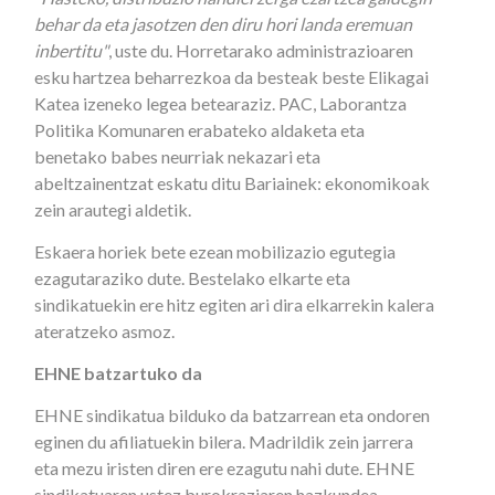
behar da eta jasotzen den diru hori landa eremuan
inbertitu"
, uste du. Horretarako administrazioaren
esku hartzea beharrezkoa da besteak beste Elikagai
Katea izeneko legea betearaziz. PAC, Laborantza
Politika Komunaren erabateko aldaketa eta
benetako babes neurriak nekazari eta
abeltzainentzat eskatu ditu Bariainek: ekonomikoak
zein arautegi aldetik.
Eskaera horiek bete ezean mobilizazio egutegia
ezagutaraziko dute. Bestelako elkarte eta
sindikatuekin ere hitz egiten ari dira elkarrekin kalera
ateratzeko asmoz.
EHNE batzartuko da
EHNE sindikatua bilduko da batzarrean eta ondoren
eginen du afiliatuekin bilera. Madrildik zein jarrera
eta mezu iristen diren ere ezagutu nahi dute. EHNE
sindikatuaren ustez burokraziaren hazkundea,