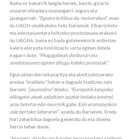
Baina ez bakarrik langile horiek, baizik, gizarte
osoaren elikadura osasungarri, seguru eta
jasangarriak:
"Egoera kritikoa da, muturrekoa"
, esan
du UAGN sindikatuko Felix Bariainek. Elkarrizketa
eta adostasunetara heltzeko prestutasuna erakutsi
du UAGNk, baina ez bada gutxienekorik erdiesten
kalera atera eta mobilizazio sorta eginen dutela
iragarri dute:
"Mugagabeak denboran eta
sendotasunez eginen ditugu kaleko protestak"
.
Egun abian den nekazaritza eta abeltzaintzarako
eredua
"eraldatu"
beharra dagoela iruditzen zaio
Bariaini
"jasanezina"
delako.
"Europatik kanpoko
elikagaiei ateak zabaltzen zaizkie inolako kontrol,
arau betetze edo neurririk gabe. Ezin eramanezkoa
zaie bertako laborariei"
, azaldu du Bariainek. Eredu
hori zaharkitua dagoela gaineratu du eta diseinu
berria behar duela.
"Hasteko, distribuzio handiei zerga ezartzea galdegin