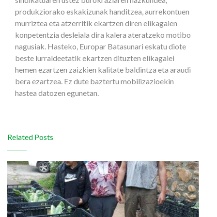
produkziorako eskakizunak handitzea, aurrekontuen
murriztea eta atzerritik ekartzen diren elikagaien
konpetentzia desleiala dira kalera ateratzeko motibo
nagusiak. Hasteko, Europar Batasunari eskatu diote
beste lurraldeetatik ekartzen dituzten elikagaiei
hemen ezartzen zaizkien kalitate baldintza eta araudi
bera ezartzea. Ez dute baztertu mobilizazioekin
hastea datozen egunetan.
Related Posts