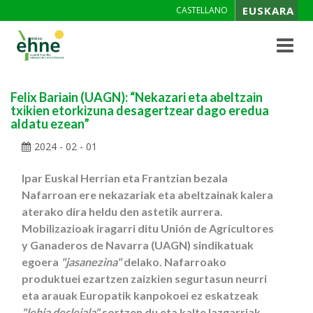
EUSKARA
CASTELLANO
Toggle
navigat
Felix Bariain (UAGN): “Nekazari eta abeltzain
txikien etorkizuna desagertzear dago eredua
aldatu ezean”
2024 - 02 - 01
Ipar Euskal Herrian eta Frantzian bezala
Nafarroan ere nekazariak eta abeltzainak kalera
aterako dira heldu den astetik aurrera.
Mobilizazioak iragarri ditu Unión de Agricultores
y Ganaderos de Navarra (UAGN) sindikatuak
egoera
"jasanezina"
delako. Nafarroako
produktuei ezartzen zaizkien segurtasun neurri
eta arauak Europatik kanpokoei ez eskatzeak
"lehia desleiala"
sortzen du eta kalte lazgarriak