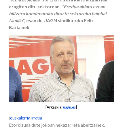
eragiten ditu sektorean.
"Eredua aldatu ezean
hiltzera kondenatuko dituzte sektoreko hainbat
familia"
, esan du UAGN sindikatuko Felix
Bariainek
.
[Argazkia:
uagn.es
]
[
euskalerria irratia
]
Etorkizuna dute jokoan nekazari eta abeltzainek.