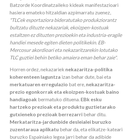
Batzorde Koordinatzaileko kideak manifestazioari
hasiera emateko hitzaldian azpimarratu zuenez,
"TLCek esportaziora bideratutako produkziorantz
bultzatu dituzte nekazariak, ekoizpen-kostuak
estaltzen ez dituzten prezioekin eta industria-eragile
handiei mesede egiten dieten politikekin. EB-
Mercosur akordioari eta nekazaritzarekin lotutako
TLC guztiei behin betiko amaiera eman behar zaie"
.
Horren ordez, nekazariek
nekazaritza-politika
koherenteen laguntza
izan behar dute, bai eta
merkatuaren erregulazio
bat ere,
nekazaritza-
prezio egonkorrak eta ekoizpen-kostuak baino
handiagoak
bermatuko dituena.
EBk esku
hartzeko prezioak eta produktu guztietarako
gutxieneko prezioak berrezarri
behar ditu.
Merkataritza-jardunbide desleialei buruzko
zuzentaraua aplikatu
behar da, eta elikatze-kateari
buruzko Espainiako legea jarri behar da adibide