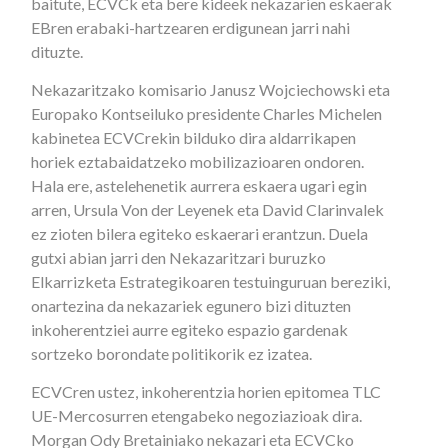
baitute, ECVCk eta bere kideek nekazarien eskaerak
EBren erabaki-hartzearen erdigunean jarri nahi
dituzte.
Nekazaritzako komisario Janusz Wojciechowski eta
Europako Kontseiluko presidente Charles Michelen
kabinetea ECVCrekin bilduko dira aldarrikapen
horiek eztabaidatzeko mobilizazioaren ondoren.
Hala ere, astelehenetik aurrera eskaera ugari egin
arren, Ursula Von der Leyenek eta David Clarinvalek
ez zioten bilera egiteko eskaerari erantzun. Duela
gutxi abian jarri den Nekazaritzari buruzko
Elkarrizketa Estrategikoaren testuinguruan bereziki,
onartezina da nekazariek egunero bizi dituzten
inkoherentziei aurre egiteko espazio gardenak
sortzeko borondate politikorik ez izatea.
ECVCren ustez, inkoherentzia horien epitomea TLC
UE-Mercosurren etengabeko negoziazioak dira.
Morgan Ody Bretainiako nekazari eta ECVCko