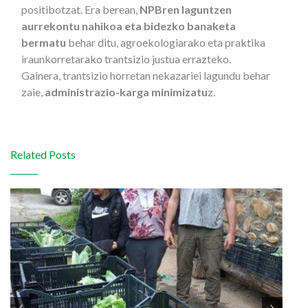
positibotzat. Era berean,
NPBren laguntzen
aurrekontu nahikoa eta bidezko banaketa
bermatu
behar ditu, agroekologiarako eta praktika
iraunkorretarako trantsizio justua errazteko.
Gainera, trantsizio horretan nekazariei lagundu behar
zaie,
administrazio-karga minimizatu
z.
Related Posts