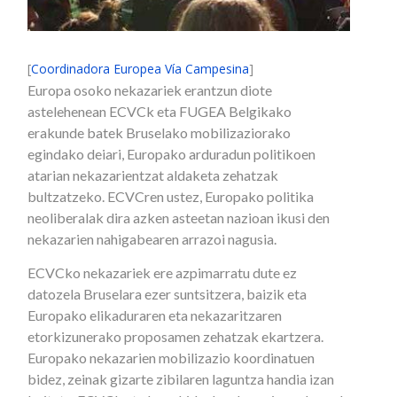
[
Coordinadora Europea Vía Campesina
]
Europa osoko nekazariek erantzun diote
astelehenean ECVCk eta FUGEA Belgikako
erakunde batek Bruselako mobilizaziorako
egindako deiari, Europako arduradun politikoen
atarian nekazarientzat aldaketa zehatzak
bultzatzeko. ECVCren ustez, Europako politika
neoliberalak dira azken asteetan nazioan ikusi den
nekazarien nahigabearen arrazoi nagusia.
ECVCko nekazariek ere azpimarratu dute ez
datozela Bruselara ezer suntsitzera, baizik eta
Europako elikaduraren eta nekazaritzaren
etorkizunerako proposamen zehatzak ekartzera.
Europako nekazarien mobilizazio koordinatuen
bidez, zeinak gizarte zibilaren laguntza handia izan