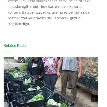
interesik. % 1 eta marrazoen talde txikiek diru asko
eta asko egiten dute herritarren eta nekazarien
kontura. Batzuentzat elikagaien prezioen inflazioa,
besteentzat miseriazko diru-sarrerak, guztioi
eragiten digu.
Related Posts