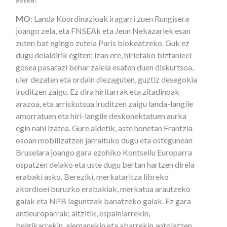
MO
: Landa Koordinazioak iragarri zuen Rungisera
joango zela, eta FNSEAk eta Jeun Nekazariek esan
zuten bat egingo zutela Paris blokeatzeko. Guk ez
dugu deialdirik egiten; izan ere, hirietako biztanleei
gosea pasarazi behar zaiela esaten duen diskurtsoa,
uler dezaten eta ordain diezaguten, guztiz desegokia
iruditzen zaigu. Ez dira hiritarrak eta zitadinoak
arazoa, eta arriskutsua iruditzen zaigu landa-langile
amorratuen eta hiri-langile deskonektatuen aurka
egin nahi izatea. Gure aldetik, aste honetan Frantzia
osoan mobilizatzen jarraituko dugu eta ostegunean
Bruselara joango gara ezohiko Kontseilu Europarra
ospatzen delako eta uste dugu bertan hartzen direla
erabaki asko. Bereziki, merkataritza libreko
akordioei buruzko erabakiak, merkatua arautzeko
gaiak eta NPB laguntzak banatzeko gaiak. Ez gara
antieuroparrak; aitzitik, espainiarrekin,
belgikarrekin, alemanekin eta abarrekin antolatzen