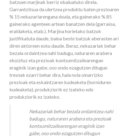
batzuen marjinak berriz ebaluatuko direla.
Garrantzitsua da ulertzea produktu baten prezioaren
% 15 nekazariarengana doala, eta gainerako % 85
gainerako agenteen artean banatzen dela (garraioa,
eraldaketa, etab.). Marjina horietako batzuk
justifikatuta daude, baina beste batzuk aberasten ari
diren aktoreen esku daude. Beraz, nekazariak behar
bezala ordaintzea nahi badugu, naturaren arabera
ekoiztuz eta prezioak kontsumitzailearengan
eraginik izan gabe, oso ondo ezagutzen ditugun
tresnak ezarri behar dira, hala nola oinarrizko
prezioak eta eskaintzaren kudeaketa (horniduren
kudeaketa), produkziorik ez izateko edo
produkziorik ez izateko.
Nekazariak behar bezala ordaintzea nahi
badugu, naturaren arabera eta prezioak
kontsumitzailearengan eraginik izan
gabe, oso ondo ezagutzen ditugun