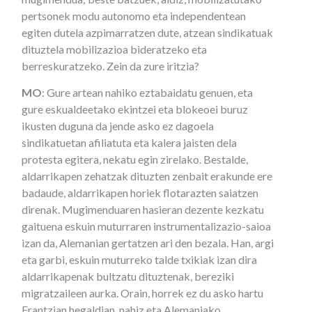
pertsonek modu autonomo eta independentean
egiten dutela azpimarratzen dute, atzean sindikatuak
dituztela mobilizazioa bideratzeko eta
berreskuratzeko. Zein da zure iritzia?
MO
: Gure artean nahiko eztabaidatu genuen, eta
gure eskualdeetako ekintzei eta blokeoei buruz
ikusten duguna da jende asko ez dagoela
sindikatuetan afiliatuta eta kalera jaisten dela
protesta egitera, nekatu egin zirelako. Bestalde,
aldarrikapen zehatzak dituzten zenbait erakunde ere
badaude, aldarrikapen horiek flotarazten saiatzen
direnak. Mugimenduaren hasieran dezente kezkatu
gaituena eskuin muturraren instrumentalizazio-saioa
izan da, Alemanian gertatzen ari den bezala. Han, argi
eta garbi, eskuin muturreko talde txikiak izan dira
aldarrikapenak bultzatu dituztenak, bereziki
migratzaileen aurka. Orain, horrek ez du asko hartu
Frantzian hegaldian, nahiz eta Alemaniako