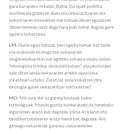
gara Europako eskalan. Baina, Europak politika
neoliberala gidatzen duen eta nekazaritzaren eta
industriaren mesedetan merkatuak deserregulatzen
dituen heinean, uste dugu hara joan behar dugula gure
egoera hobetzeko.
LM
: Duela egun batzuk, berrogeita hamar bat talde
eta erakunde ekologistek nekazarien
mugimenduarekin bat egiteko eskaera sinatu zuten,
"ekologista kretino deskonektatuen" eta pestiziden
zale diren landa-nekazarien arteko oposizioa
jokatzeari uzteko. Zuretzat, nola kokatzen dira
ekologia-gaiak nekazaritza-sektoreetan?
MO
: Nik uste dut ez garela besteak baino
tentelagoak. Mundu guztia konturatzen da benetako
ingurumen-arazo bat dagoela, klima-krisiaren eta
biodibertsitatearen arazo handi bat dagoela. Are
gehiago nekazariak garenez, naturarekiko