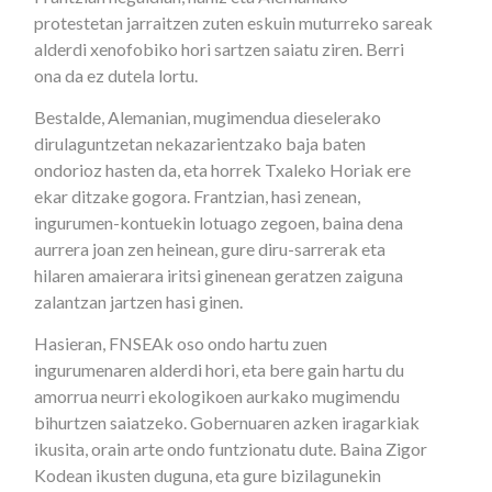
protestetan jarraitzen zuten eskuin muturreko sareak
alderdi xenofobiko hori sartzen saiatu ziren. Berri
ona da ez dutela lortu.
Bestalde, Alemanian, mugimendua dieselerako
dirulaguntzetan nekazarientzako baja baten
ondorioz hasten da, eta horrek Txaleko Horiak ere
ekar ditzake gogora. Frantzian, hasi zenean,
ingurumen-kontuekin lotuago zegoen, baina dena
aurrera joan zen heinean, gure diru-sarrerak eta
hilaren amaierara iritsi ginenean geratzen zaiguna
zalantzan jartzen hasi ginen.
Hasieran, FNSEAk oso ondo hartu zuen
ingurumenaren alderdi hori, eta bere gain hartu du
amorrua neurri ekologikoen aurkako mugimendu
bihurtzen saiatzeko. Gobernuaren azken iragarkiak
ikusita, orain arte ondo funtzionatu dute. Baina Zigor
Kodean ikusten duguna, eta gure bizilagunekin