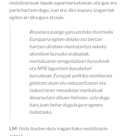
mobilizazioak daude supermerkatuetan, eta guk ere
parte hartzen dugu, izan ere, diru kopuru izugarriak
egiten ari dira gure atzean.
Bruselara joango gara ezohiko Kontseilu
Europarra egiten delako eta bertan
hartzen direlako merkataritza askeko
akordioei buruzko erabakiak,
merkatuaren erregulazioari buruzkoak
eta NPB laguntzen banaketari
buruzkoak. Europak politika neoliberala
gidatzen duen eta nekazaritzaren eta
industriaren mesedetan merkatuak
desarautzen dituen heinean, uste dugu
hara joan behar dugula gure egoera
hobetzeko.
LM
: Nola ikusten duzu iragarritako mobilizazio
astea?