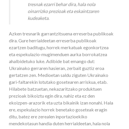
tresnak ezarri behar dira, hala nola
oinarrizko prezioak eta eskaintzaren
kudeaketa.
Azken tresnarik garrantzitsuena erreserba publikoak
dira. Gure herrialdeetan erreserba publikoak
ezartzen baditugu, horrek merkatuak egonkortzea
eta espekulazio-mugimenduen aurka borrokatzea
ahalbidetuko luke. Adibide bat emango dut:
Ukrainako gerraren hasieran, zerbait guztiz eroa
gertatzen zen. Medioetan saldu ziguten Ukrainako
gari-faltarekin lotutako gosetearen arriskua, etab.
Hilabete batzuetan, nekazaritzako produktuen
prezioak bikoiztu egin dira, nahiz eta ez den
ekoizpen-arazorik eta uzta bikainik izan nonahi. Hala
ere, espekulazio horrek benetako goseteak eragin
ditu, batez ere zerealen inportazioekiko
mendekotasun handia duten herrialdeetan, hala nola