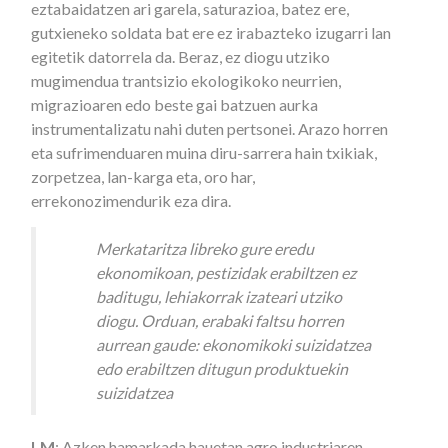
eztabaidatzen ari garela, saturazioa, batez ere,
gutxieneko soldata bat ere ez irabazteko izugarri lan
egitetik datorrela da. Beraz, ez diogu utziko
mugimendua trantsizio ekologikoko neurrien,
migrazioaren edo beste gai batzuen aurka
instrumentalizatu nahi duten pertsonei. Arazo horren
eta sufrimenduaren muina diru-sarrera hain txikiak,
zorpetzea, lan-karga eta, oro har,
errekonozimendurik eza dira.
Merkataritza libreko gure eredu
ekonomikoan, pestizidak erabiltzen ez
baditugu, lehiakorrak izateari utziko
diogu. Orduan, erabaki faltsu horren
aurrean gaude: ekonomikoki suizidatzea
edo erabiltzen ditugun produktuekin
suizidatzea
LM
: Azken hamarkada hauetan agro industriaren