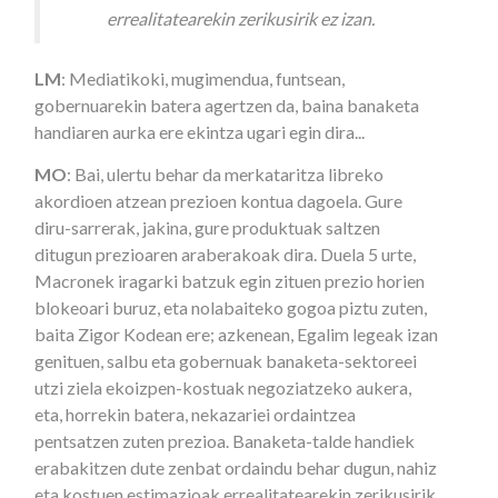
errealitatearekin zerikusirik ez izan.
LM
: Mediatikoki, mugimendua, funtsean,
gobernuarekin batera agertzen da, baina banaketa
handiaren aurka ere ekintza ugari egin dira...
MO
: Bai, ulertu behar da merkataritza libreko
akordioen atzean prezioen kontua dagoela. Gure
diru-sarrerak, jakina, gure produktuak saltzen
ditugun prezioaren araberakoak dira. Duela 5 urte,
Macronek iragarki batzuk egin zituen prezio horien
blokeoari buruz, eta nolabaiteko gogoa piztu zuten,
baita Zigor Kodean ere; azkenean, Egalim legeak izan
genituen, salbu eta gobernuak banaketa-sektoreei
utzi ziela ekoizpen-kostuak negoziatzeko aukera,
eta, horrekin batera, nekazariei ordaintzea
pentsatzen zuten prezioa. Banaketa-talde handiek
erabakitzen dute zenbat ordaindu behar dugun, nahiz
eta kostuen estimazioak errealitatearekin zerikusirik