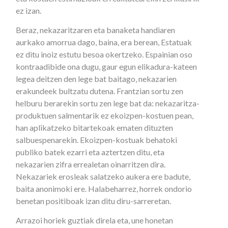
ez izan.
Beraz, nekazaritzaren eta banaketa handiaren
aurkako amorrua dago, baina, era berean, Estatuak
ez ditu inoiz estutu besoa okertzeko. Espainian oso
kontraadibide ona dugu, gaur egun elikadura-kateen
legea deitzen den lege bat baitago, nekazarien
erakundeek bultzatu dutena. Frantzian sortu zen
helburu berarekin sortu zen lege bat da: nekazaritza-
produktuen salmentarik ez ekoizpen-kostuen pean,
han aplikatzeko bitartekoak ematen dituzten
salbuespenarekin. Ekoizpen-kostuak behatoki
publiko batek ezarri eta aztertzen ditu, eta
nekazarien zifra errealetan oinarritzen dira.
Nekazariek erosleak salatzeko aukera ere badute,
baita anonimoki ere. Halabeharrez, horrek ondorio
benetan positiboak izan ditu diru-sarreretan.
Arrazoi horiek guztiak direla eta, une honetan