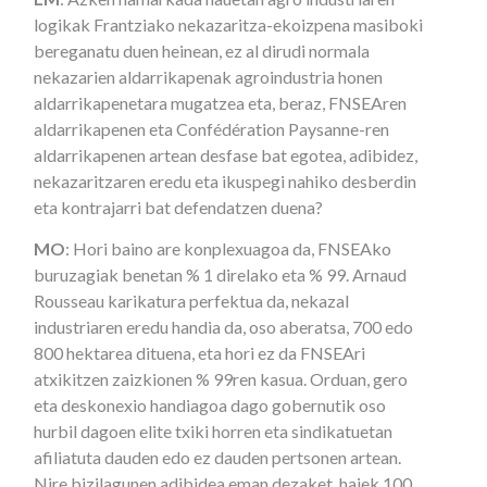
logikak Frantziako nekazaritza-ekoizpena masiboki
bereganatu duen heinean, ez al dirudi normala
nekazarien aldarrikapenak agroindustria honen
aldarrikapenetara mugatzea eta, beraz, FNSEAren
aldarrikapenen eta Confédération Paysanne-ren
aldarrikapenen artean desfase bat egotea, adibidez,
nekazaritzaren eredu eta ikuspegi nahiko desberdin
eta kontrajarri bat defendatzen duena?
MO
: Hori baino are konplexuagoa da, FNSEAko
buruzagiak benetan % 1 direlako eta % 99. Arnaud
Rousseau karikatura perfektua da, nekazal
industriaren eredu handia da, oso aberatsa, 700 edo
800 hektarea dituena, eta hori ez da FNSEAri
atxikitzen zaizkionen % 99ren kasua. Orduan, gero
eta deskonexio handiagoa dago gobernutik oso
hurbil dagoen elite txiki horren eta sindikatuetan
afiliatuta dauden edo ez dauden pertsonen artean.
Nire bizilagunen adibidea eman dezaket, haiek 100