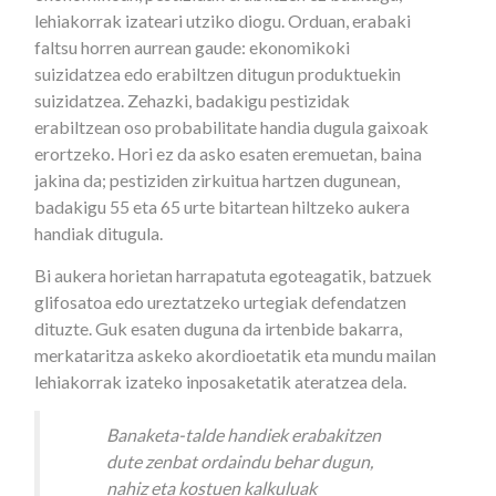
lehiakorrak izateari utziko diogu. Orduan, erabaki
faltsu horren aurrean gaude: ekonomikoki
suizidatzea edo erabiltzen ditugun produktuekin
suizidatzea. Zehazki, badakigu pestizidak
erabiltzean oso probabilitate handia dugula gaixoak
erortzeko. Hori ez da asko esaten eremuetan, baina
jakina da; pestiziden zirkuitua hartzen dugunean,
badakigu 55 eta 65 urte bitartean hiltzeko aukera
handiak ditugula.
Bi aukera horietan harrapatuta egoteagatik, batzuek
glifosatoa edo ureztatzeko urtegiak defendatzen
dituzte. Guk esaten duguna da irtenbide bakarra,
merkataritza askeko akordioetatik eta mundu mailan
lehiakorrak izateko inposaketatik ateratzea dela.
Banaketa-talde handiek erabakitzen
dute zenbat ordaindu behar dugun,
nahiz eta kostuen kalkuluak