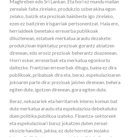
Maghreben edo Sri Lankan. Eta hori ez mundu mailan
zerealak falta zirelako, produkzio soberakina egon
zelako, baizik eta prezioak hainbeste igo zirelako,
ezen ez baitziren irisgarriak pertsonentzat. Hala ere,
herrialdeek benetako erreserba publikoak
dituztenean, estatuek merkatua arautu dezakete:
produkzioan injektatuz prezioak gorantz abiatzen
direnean, edo erosiz prezioak beherantz doazenean.
Horri esker, erreserbak eta merkatua egonkortu
daitezke. Frantzian erreserbak ditugu, baina ez dira
publikoak, pribatuak dira eta, beraz, espekulazioaren
jokoaren parte dira: prezioak jaisten direnean, behera
egiten dute, igotzen direnean, gora egiten dute.
Beraz, nekazariek eta herritarrek interes komun bat
dute merkatua arautu eta espekulazioa debekatuko
duen politika publikoa izateko. Finantza-sektoreek
eta espekulazioari buruz jokatzen duten zereal-
ekoizle handiek, jakina, ez dute horretan inolako