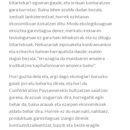
bitartekari-egoeran gaude, eta orduan konturatzen
gara horretaz. Baina lehen azaldu dudan bezala,
zenbait lankiderentzat, horrek ezintasun
ekonomikoan kokatzen ditu. Modu ekologikoagoan
ekoiztea garestiagoa denez, merkatu irekiaren
testuinguruan ez gara hain lehiakorrak eta ez ditugu
bitartekoak. Nekazariak inposaketa kontraesankor
eta ezinezko batean harrapatuta daude; esaten
dugun bezala, "errazagoa da munduaren amaiera
irudikatzea kapitalismoaren amaiera baino".
Hori guztia dela eta, argi dago ekologiari buruzko
gaiak jorratu beharko direla, eta hori da
Confédération Paysannerekin bultzatzen saiatzen
garena. Arazoak izugarriak dira, horregatik egin
behar da, baina arauak eta ezarpen ekonomikoak
aldatu behar dira. Horrek ez du esan nahi, nahitaez,
produktuak garestiagoak izango direnik
kontsumitzaileentzat, baizik eta beste eragile