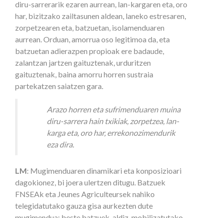
diru-sarrerarik ezaren aurrean, lan-kargaren eta, oro
har, bizitzako zailtasunen aldean, laneko estresaren,
zorpetzearen eta, batzuetan, isolamenduaren
aurrean. Orduan, amorrua oso legitimoa da, eta
batzuetan adierazpen propioak ere badaude,
zalantzan jartzen gaituztenak, urduritzen
gaituztenak, baina amorru horren sustraia
partekatzen saiatzen gara.
Arazo horren eta sufrimenduaren muina
diru-sarrera hain txikiak, zorpetzea, lan-
karga eta, oro har, errekonozimendurik
eza dira.
LM
: Mugimenduaren dinamikari eta konposizioari
dagokionez, bi joera ulertzen ditugu. Batzuek
FNSEAk eta Jeunes Agriculteursek nahiko
telegidatutako gauza gisa aurkezten dute
mugimendua; beste batzuek, aldiz, mobilizatutako