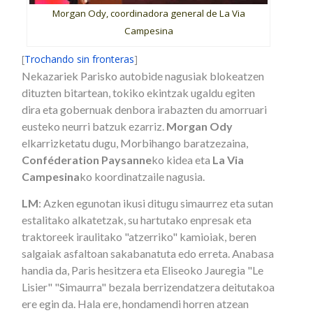
Morgan Ody, coordinadora general de La Via
Campesina
[
Trochando sin fronteras
]
Nekazariek Parisko autobide nagusiak blokeatzen
dituzten bitartean, tokiko ekintzak ugaldu egiten
dira eta gobernuak denbora irabazten du amorruari
eusteko neurri batzuk ezarriz.
Morgan Ody
elkarrizketatu dugu, Morbihango baratzezaina,
Conféderation Paysanne
ko kidea eta
La Via
Campesina
ko koordinatzaile nagusia.
LM
: Azken egunotan ikusi ditugu simaurrez eta sutan
estalitako alkatetzak, su hartutako enpresak eta
traktoreek iraulitako "atzerriko" kamioiak, beren
salgaiak asfaltoan sakabanatuta edo erreta. Anabasa
handia da, Paris hesitzera eta Eliseoko Jauregia "Le
Lisier" "Simaurra" bezala berrizendatzera deitutakoa
ere egin da. Hala ere, hondamendi horren atzean