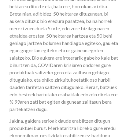
hektarea dituzte eta, hala ere, borrokan ari dira.
Bretainian, adibidez, 50 hektarea dituzunean, bi
aukera dituzu: bio eredura pasatzea, baina horrek
merezi zuen duela 5 urte, edo zure bizilagunaren
etxaldea erostea, 50 hektarea hartzea eta 50 behi
gehiago jartzea bolumen handiagoa egiteko, gau eta
egun gogor lan egiteko eta ur gainean egoten
saiatzeko. Bio aukera ere irteerarik gabeko kale bat
bihurtzen da, COVIDaren krisiaren ondoren gure
produktuak saltzeko gero eta zailtasun gehiago
ditugulako, eta ohiko zirkuitukoetatik oso hurbil
dauden tarifetan saltzen ditugulako. Beraz, batzuek
edo besteek hartutako erabakiak edozein direla ere,
% 99aren zati bat egiten dugunean zailtasun bera
partekatzen dugu.
Jakina, galdera serioak daude erabiltzen ditugun
produktuei buruz. Merkataritza libreko gure eredu
ekonomikoan, pestizidak erabiltzen ez baditugu,