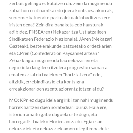
zerbait gehiago ezkutatzen da: zein da mugimendu
zabal horren dinamika edo joera kontraesankorrak,
supermerkatuetako parkealekuak inbaditzera ere
iristen dena? Zein dira banaketa edo hausturak,
adibidez, FNSEAren (Nekazaritza Ustiatzaileen
Sindikatuen Federazio Nazionala), JAren (Nekazari
Gazteak), beste erakunde batzuetako ordezkarien
eta CPren (Confédération Paysanne) artean?
Zehazkiago: mugimendu hau nekazarien eta
negozioko langileen itzulera progresibo samarra
ematen ari al da txalekoen "horiztatzera" edo,
aitzitik, errebindikazio eta kontsigna
erreakzionarioen azentuaziorantz jotzen al du?
MO
: KPn ez dugu ideia argirik izan nahi mugimendu
horrek hartzen duen norabideari buruz. Hala ere,
istorioa amaitu gabe dagoela uste dugu, eta
horregatik Txaleko Horien antza du. Egia esan,
nekazariek eta nekazariek amorru legitimoa dute