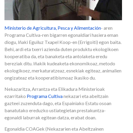
Ministerio de Agricultura, Pesca y Alimentación
- aren
Programa Cultiva-ren bigarren egonaldiari hasiera eman
diogu, Iñaki Eguiluz Txapel Koop-en (Errigoiti) egon baita.
Behi, ardi eta txerri azienda duten produktu ekologikoen
kooperatiba da, eta banaketa eta antolaketa eredu
bereziak ditu. Iñakik kudeaketa ekonomikoaz, metodo
ekologikoez, merkaturatzeaz, esnekiak egiteaz, animalien
ongizateaz eta kooperatibismoaz ikasiko du.
Nekazaritza, Arrantza eta Elikadura Ministerioak
ezarritako
Programa Cultiva
nekazari eta abeltzain
gazteei zuzenduta dago, eta Espainiako Estatu osoan
banatutako ereduzko ustiategietan prestakuntza-
egonaldi laburrak egitean datza, erabat doan.
Egonaldia COAGek (Nekazarien eta Abeltzainen