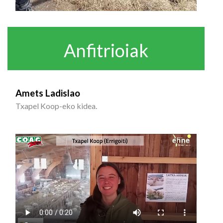
Anfitrioiak
Amets Ladislao
Txapel Koop-eko kidea.