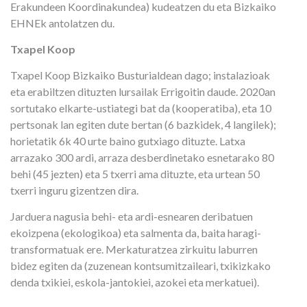
Erakundeen Koordinakundea) kudeatzen du eta Bizkaiko
EHNEk antolatzen du.
Txapel Koop
Txapel Koop Bizkaiko Busturialdean dago; instalazioak
eta erabiltzen dituzten lursailak Errigoitin daude. 2020an
sortutako elkarte-ustiategi bat da (kooperatiba), eta 10
pertsonak lan egiten dute bertan (6 bazkidek, 4 langilek);
horietatik 6k 40 urte baino gutxiago dituzte. Latxa
arrazako 300 ardi, arraza desberdinetako esnetarako 80
behi (45 jezten) eta 5 txerri ama dituzte, eta urtean 50
txerri inguru gizentzen dira.
Jarduera nagusia behi- eta ardi-esnearen deribatuen
ekoizpena (ekologikoa) eta salmenta da, baita haragi-
transformatuak ere. Merkaturatzea zirkuitu laburren
bidez egiten da (zuzenean kontsumitzaileari, txikizkako
denda txikiei, eskola-jantokiei, azokei eta merkatuei).