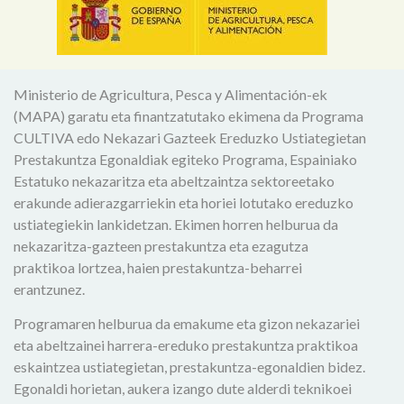
Ministerio de Agricultura, Pesca y Alimentación-ek
(MAPA) garatu eta finantzatutako ekimena da Programa
CULTIVA edo Nekazari Gazteek Ereduzko Ustiategietan
Prestakuntza Egonaldiak egiteko Programa, Espainiako
Estatuko nekazaritza eta abeltzaintza sektoreetako
erakunde adierazgarriekin eta horiei lotutako ereduzko
ustiategiekin lankidetzan. Ekimen horren helburua da
nekazaritza-gazteen prestakuntza eta ezagutza
praktikoa lortzea, haien prestakuntza-beharrei
erantzunez.
Programaren helburua da emakume eta gizon nekazariei
eta abeltzainei harrera-ereduko prestakuntza praktikoa
eskaintzea ustiategietan, prestakuntza-egonaldien bidez.
Egonaldi horietan, aukera izango dute alderdi teknikoei