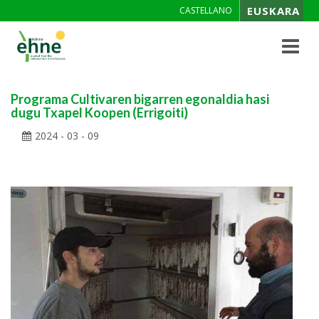
EUSKARA
CASTELLANO
Toggle
navigat
Programa Cultivaren bigarren egonaldia hasi
dugu Txapel Koopen (Errigoiti)
2024 - 03 - 09