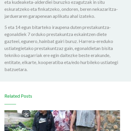
eta kudeaketa-alderdiei buruzko ezagutzak in situ
eskuratzeko eta finkatzeko, ondoren, beren nekazaritza-
jardueraren garapenean aplikatu ahal izateko.
5 eta 14 egun bitarteko iraupena duten prestakuntza-
egonaldiek 7 orduko prestakuntza eskaintzen diete
gazteei, egunero, hainbat gairi buruz. Harrera-ereduko
ustiategietako prestakuntzaz gain, egonaldietan bisita
tekniko osagarriak ere egin daitezke beste erakunde,
entitate, elkarte, kooperatiba eta/edo hurbileko ustiategi
batzuetara.
Related Posts