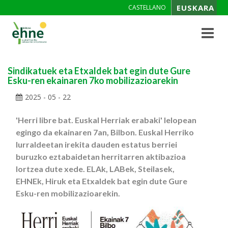
EUSKARA
CASTELLANO
Toggle
navigat
Sindikatuek eta Etxaldek bat egin dute Gure
Esku-ren ekainaren 7ko mobilizazioarekin
2025 - 05 - 22
'Herri libre bat. Euskal Herriak erabaki' lelopean
egingo da ekainaren 7an, Bilbon. Euskal Herriko
lurraldeetan irekita dauden estatus berriei
buruzko eztabaidetan herritarren aktibazioa
lortzea dute xede. ELAk, LABek, Steilasek,
EHNEk, Hiruk eta Etxaldek bat egin dute Gure
Esku-ren mobilizazioarekin.