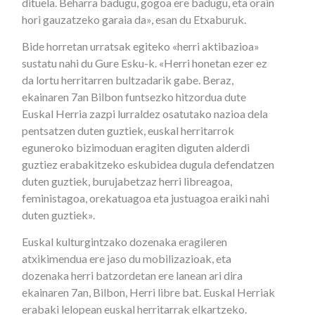
dituela. Beharra badugu, gogoa ere badugu, eta orain
hori gauzatzeko garaia da», esan du Etxaburuk.
Bide horretan urratsak egiteko «herri aktibazioa»
sustatu nahi du Gure Esku-k. «Herri honetan ezer ez
da lortu herritarren bultzadarik gabe. Beraz,
ekainaren 7an Bilbon funtsezko hitzordua dute
Euskal Herria zazpi lurraldez osatutako nazioa dela
pentsatzen duten guztiek, euskal herritarrok
eguneroko bizimoduan eragiten diguten alderdi
guztiez erabakitzeko eskubidea dugula defendatzen
duten guztiek, burujabetzaz herri libreagoa,
feministagoa, orekatuagoa eta justuagoa eraiki nahi
duten guztiek».
Euskal kulturgintzako dozenaka eragileren
atxikimendua ere jaso du mobilizazioak, eta
dozenaka herri batzordetan ere lanean ari dira
ekainaren 7an, Bilbon, Herri libre bat. Euskal Herriak
erabaki lelopean euskal herritarrak elkartzeko.