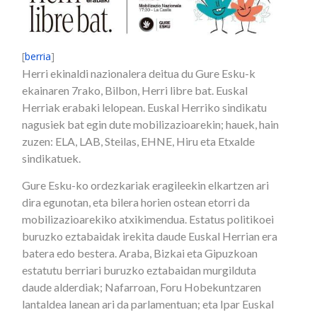
[
berria
]
Herri ekinaldi nazionalera deitua du Gure Esku-k
ekainaren 7rako, Bilbon, Herri libre bat. Euskal
Herriak erabaki lelopean. Euskal Herriko sindikatu
nagusiek bat egin dute mobilizazioarekin; hauek, hain
zuzen: ELA, LAB, Steilas, EHNE, Hiru eta Etxalde
sindikatuek.
Gure Esku-ko ordezkariak eragileekin elkartzen ari
dira egunotan, eta bilera horien ostean etorri da
mobilizazioarekiko atxikimendua. Estatus politikoei
buruzko eztabaidak irekita daude Euskal Herrian era
batera edo bestera. Araba, Bizkai eta Gipuzkoan
estatutu berriari buruzko eztabaidan murgilduta
daude alderdiak; Nafarroan, Foru Hobekuntzaren
lantaldea lanean ari da parlamentuan; eta Ipar Euskal