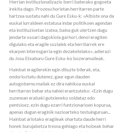
Herrian instituzionalizazio berri baterako gogoeta
irekita dago. Prozesu horietan herritarren parte
hartzea sustatu nahi du Gure Esku-k: «Albiste ona da
euskal lurraldeen estatusa indar politikoen agendan
eta instituzioetan izatea, baina guk ulertzen dugu
jendarte osoari dagokiola gai hori, denoi eragiten
digulako eta eragile sozialek eta herritarrek ere
ekarpen interesgarria egin dezaketelako», adierazi
du Josu Etxaburu Gure Esku-ko bozeramaileak.
Hainbat eragilerekin egin dituzte bilerak, eta,
ondorioztatu dutenez, gaur egun dauden
autogobernu mailak ez dira nahikoa euskal
herritarren behar eta nahiei erantzuteko: «Ezin dugu
zuzenean erabaki gutxieneko soldataz edo
pentsioez, ezin dugu ezarri funtzionarioen kopurua,
apenas dugun eraginik nazioarteko testuinguruan...
Hainbat arlotako eragileak ohartuta daude herri
honek burujabetza tresna gehiago eta hobeak behar