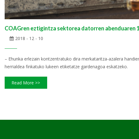
COAGren eztigintza sektorea datorren abenduaren 11n
2018 - 12 - 10
– Ehunka erlezain kontzentratuko dira merkataritza-azalera handien
herrialdea finkatuko lukeen etiketatze gardenagoa eskatzeko.
Read More >>