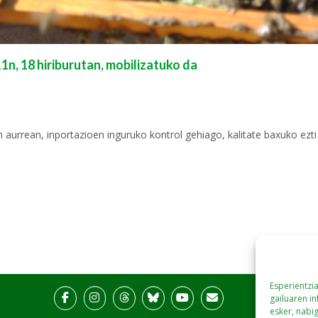
, 18 hiriburutan, mobilizatuko da
 aurrean, inportazioen inguruko kontrol gehiago, kalitate baxuko ezt
Esperientzi
gailuaren i
esker, nabi