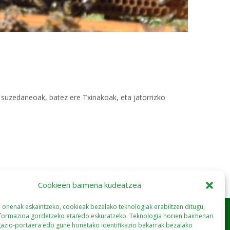
i suzedaneoak, batez ere Txinakoak, eta jatorrizko
Cookieen baimena kudeatzea
a onenak eskaintzeko, cookieak bezalako teknologiak erabiltzen ditugu,
nformazioa gordetzeko eta/edo eskuratzeko. Teknologia horien baimenari
gazio-portaera edo gune honetako identifikazio bakarrak bezalako