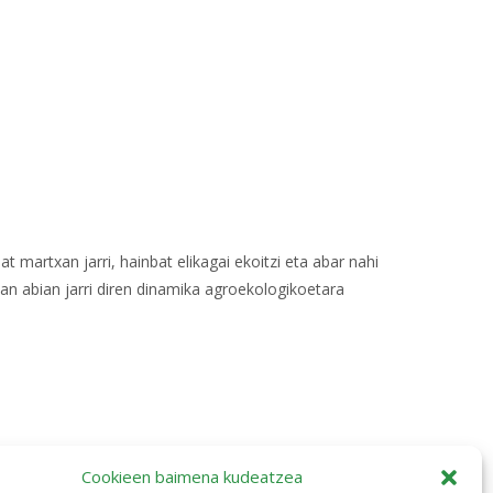
martxan jarri, hainbat elikagai ekoitzi eta abar nahi
an abian jarri diren dinamika agroekologikoetara
Cookieen baimena kudeatzea