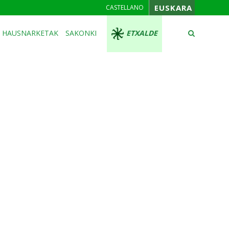
EUSKARA
CASTELLANO
HAUSNARKETAK
SAKONKI
ETXALDE