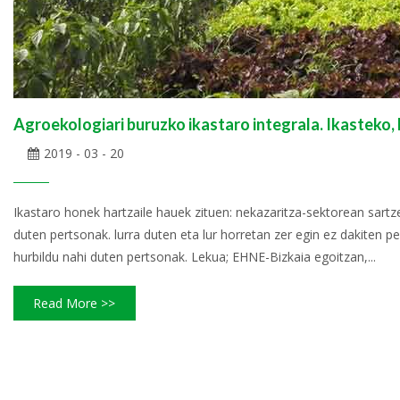
Agroekologiari buruzko ikastaro integrala. Ikasteko, 
2019 - 03 - 20
Ikastaro honek hartzaile hauek zituen: nekazaritza-sektorean sartz
duten pertsonak. lurra duten eta lur horretan zer egin ez dakiten 
hurbildu nahi duten pertsonak. Lekua; EHNE-Bizkaia egoitzan,...
Read More >>