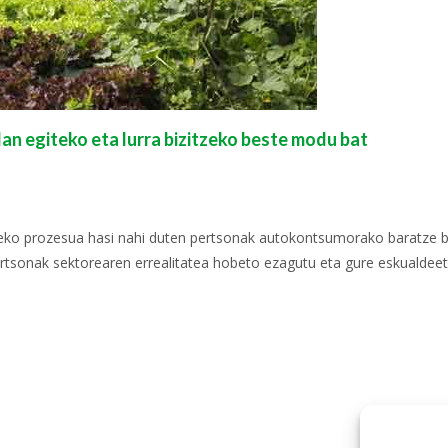
lan egiteko eta lurra bizitzeko beste modu bat
eko prozesua hasi nahi duten pertsonak autokontsumorako baratze bat 
pertsonak sektorearen errealitatea hobeto ezagutu eta gure eskualdeet