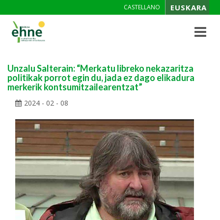
EUSKARA
CASTELLANO
Toggle
navigat
Unzalu Salterain: “Merkatu libreko nekazaritza
politikak porrot egin du, jada ez dago elikadura
merkerik kontsumitzailearentzat”
2024 - 02 - 08