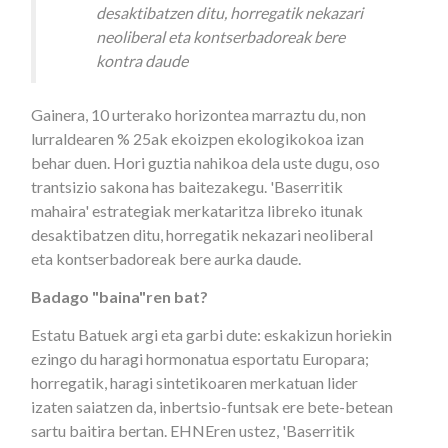
desaktibatzen ditu, horregatik nekazari
neoliberal eta kontserbadoreak bere
kontra daude
Gainera, 10 urterako horizontea marraztu du, non
lurraldearen % 25ak ekoizpen ekologikokoa izan
behar duen. Hori guztia nahikoa dela uste dugu, oso
trantsizio sakona has baitezakegu. 'Baserritik
mahaira' estrategiak merkataritza libreko itunak
desaktibatzen ditu, horregatik nekazari neoliberal
eta kontserbadoreak bere aurka daude.
Badago "baina"ren bat?
Estatu Batuek argi eta garbi dute: eskakizun horiekin
ezingo du haragi hormonatua esportatu Europara;
horregatik, haragi sintetikoaren merkatuan lider
izaten saiatzen da, inbertsio-funtsak ere bete-betean
sartu baitira bertan. EHNEren ustez, 'Baserritik