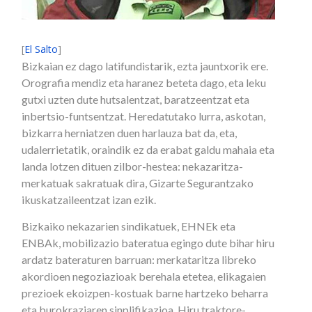
[
El Salto
]
Bizkaian ez dago latifundistarik, ezta jauntxorik ere.
Orografia mendiz eta haranez beteta dago, eta leku
gutxi uzten dute hutsalentzat, baratzeentzat eta
inbertsio-funtsentzat. Heredatutako lurra, askotan,
bizkarra herniatzen duen harlauza bat da, eta,
udalerrietatik, oraindik ez da erabat galdu mahaia eta
landa lotzen dituen zilbor-hestea: nekazaritza-
merkatuak sakratuak dira, Gizarte Segurantzako
ikuskatzaileentzat izan ezik.
Bizkaiko nekazarien sindikatuek, EHNEk eta
ENBAk, mobilizazio bateratua egingo dute bihar hiru
ardatz bateraturen barruan: merkataritza libreko
akordioen negoziazioak berehala etetea, elikagaien
prezioek ekoizpen-kostuak barne hartzeko beharra
eta burokraziaren sinplifikazioa. Hiru traktore-