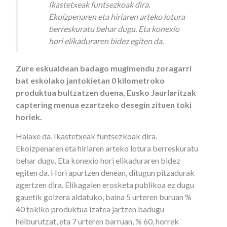
Ikastetxeak funtsezkoak dira.
Ekoizpenaren eta hiriaren arteko lotura
berreskuratu behar dugu. Eta konexio
hori elikaduraren bidez egiten da.
Zure eskualdean badago mugimendu zoragarri
bat eskolako jantokietan 0 kilometroko
produktua bultzatzen duena, Eusko Jaurlaritzak
captering menua ezartzeko desegin zituen toki
horiek.
Halaxe da. Ikastetxeak funtsezkoak dira.
Ekoizpenaren eta hiriaren arteko lotura berreskuratu
behar dugu. Eta konexio hori elikaduraren bidez
egiten da. Hori apurtzen denean, ditugun pitzadurak
agertzen dira. Elikagaien erosketa publikoa ez dugu
gauetik goizera aldatuko, baina 5 urteren buruan %
40 tokiko produktua izatea jartzen badugu
helburutzat, eta 7 urteren barruan, % 60, horrek