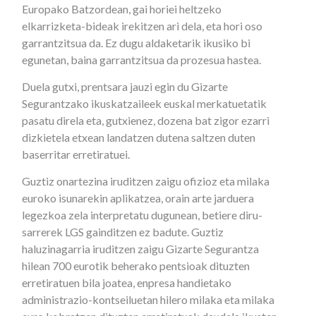
Europako Batzordean, gai horiei heltzeko
elkarrizketa-bideak irekitzen ari dela, eta hori oso
garrantzitsua da. Ez dugu aldaketarik ikusiko bi
egunetan, baina garrantzitsua da prozesua hastea.
Duela gutxi, prentsara jauzi egin du Gizarte
Segurantzako ikuskatzaileek euskal merkatuetatik
pasatu direla eta, gutxienez, dozena bat zigor ezarri
dizkietela etxean landatzen dutena saltzen duten
baserritar erretiratuei.
Guztiz onartezina iruditzen zaigu ofizioz eta milaka
euroko isunarekin aplikatzea, orain arte jarduera
legezkoa zela interpretatu dugunean, betiere diru-
sarrerek LGS gainditzen ez badute. Guztiz
haluzinagarria iruditzen zaigu Gizarte Segurantza
hilean 700 eurotik beherako pentsioak dituzten
erretiratuen bila joatea, enpresa handietako
administrazio-kontseiluetan hilero milaka eta milaka