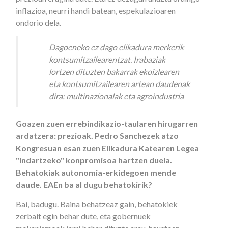
inflazioa, neurri handi batean, espekulazioaren
ondorio dela.
Dagoeneko ez dago elikadura merkerik
kontsumitzailearentzat. Irabaziak
lortzen dituzten bakarrak ekoizlearen
eta kontsumitzailearen artean daudenak
dira: multinazionalak eta agroindustria
Goazen zuen errebindikazio-taularen hirugarren
ardatzera: prezioak. Pedro Sanchezek atzo
Kongresuan esan zuen Elikadura Katearen Legea
"indartzeko" konpromisoa hartzen duela.
Behatokiak autonomia-erkidegoen mende
daude. EAEn ba al dugu behatokirik?
Bai, badugu. Baina behatzeaz gain, behatokiek
zerbait egin behar dute, eta gobernuek