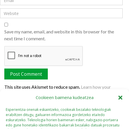
Save my name, email, and website in this browser for the
next time I comment.
This site uses Akismet to reduce spam.
Learn how your
comment data is processed.
Cookieen baimena kudeatzea
Esperientzia onenak eskaintzeko, cookieak bezalako teknologiak
erabiltzen ditugu, gailuaren informazioa gordetzeko eta/edo
eskuratzeko. Teknologia horien baimenari esker, nabigazio-portaera
edo gune honetako identifikazio bakarrak bezalako datuak prozesatu