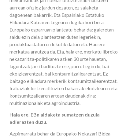
mekanismoak jarri behar dituzte arau-hausteen
aurrean ofizioz jardun dezaten, ez salaketa
dagoenean bakarrik. Eta Espainiako Estatuko
Elikadura Katearen Legearen logika hori bera
Europako esparruan planteatu behar da: galeretan
saldu ezin dela planteatzen duten legeriekin,
produktua datorren lekutik datorrela. Hau ere
merkatua arautzea da. Eta, hala ere, merkatu libreko
nekazaritza-politikaren azken 30 urte hauetan,
laguntzak jarri badituzte ere, porrot egin du, bai
ekoizlearentzat, bai kontsumitzailearentzat. Ez
baitago elikadura merkerik kontsumitzailearentzat.
Irabaziak lortzen dituzten bakarrak ekoizlearen eta
kontsumitzailearen artean daudenak dira:
multinazionalak eta agroindustria.
Hala ere, EBn aldaketa sumatzen duzula
adierazten duzu.
Azpimarratu behar da Europako Nekazari Bidea,