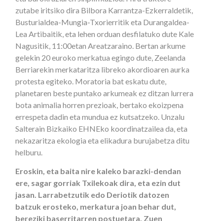
zutabe iritsiko dira Bilbora Karrantza-Ezkerraldetik,
Busturialdea-Mungia-Txorierritik eta Durangaldea-
Lea Artibaitik, eta lehen orduan desfilatuko dute Kale
Nagusitik, 11:00etan Areatzaraino. Bertan arkume
gelekin 20 euroko merkatua egingo dute, Zeelanda
Berriarekin merkataritza libreko akordioaren aurka
protesta egiteko. Moratoria bat eskatu dute,
planetaren beste puntako arkumeak ez ditzan lurrera
bota animalia horren prezioak, bertako ekoizpena
errespeta dadin eta mundua ez kutsatzeko. Unzalu
Salterain Bizkaiko EHNEko koordinatzailea da, eta
nekazaritza ekologia eta elikadura burujabetza ditu
helburu.
Eroskin, eta baita nire kaleko barazki-dendan
ere, sagar gorriak Txilekoak dira, eta ezin dut
jasan. Larrabetzutik edo Deriotik datozen
batzuk erosteko, merkatura joan behar dut,
bereziki baserritarren postuetara. Zuen