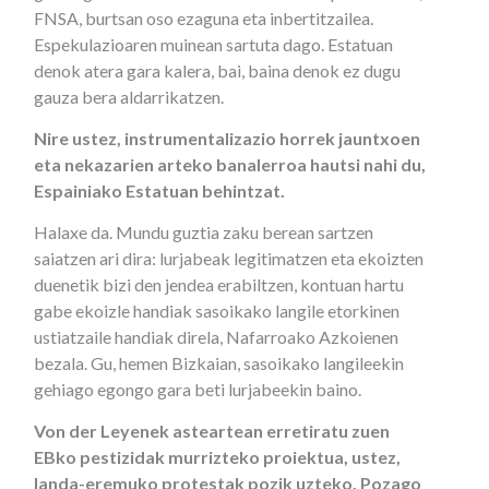
FNSA, burtsan oso ezaguna eta inbertitzailea.
Espekulazioaren muinean sartuta dago. Estatuan
denok atera gara kalera, bai, baina denok ez dugu
gauza bera aldarrikatzen.
Nire ustez, instrumentalizazio horrek jauntxoen
eta nekazarien arteko banalerroa hautsi nahi du,
Espainiako Estatuan behintzat.
Halaxe da. Mundu guztia zaku berean sartzen
saiatzen ari dira: lurjabeak legitimatzen eta ekoizten
duenetik bizi den jendea erabiltzen, kontuan hartu
gabe ekoizle handiak sasoikako langile etorkinen
ustiatzaile handiak direla, Nafarroako Azkoienen
bezala. Gu, hemen Bizkaian, sasoikako langileekin
gehiago egongo gara beti lurjabeekin baino.
Von der Leyenek asteartean erretiratu zuen
EBko pestizidak murrizteko proiektua, ustez,
landa-eremuko protestak pozik uzteko. Pozago