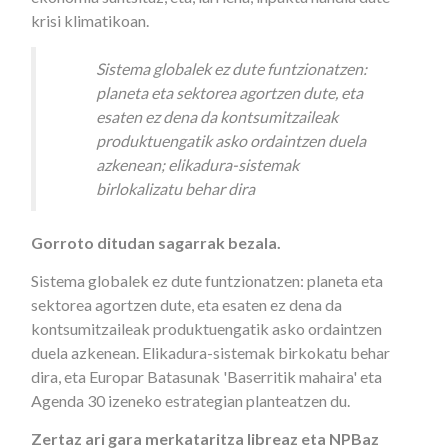
krisi klimatikoan.
Sistema globalek ez dute funtzionatzen:
planeta eta sektorea agortzen dute, eta
esaten ez dena da kontsumitzaileak
produktuengatik asko ordaintzen duela
azkenean; elikadura-sistemak
birlokalizatu behar dira
Gorroto ditudan sagarrak bezala.
Sistema globalek ez dute funtzionatzen: planeta eta
sektorea agortzen dute, eta esaten ez dena da
kontsumitzaileak produktuengatik asko ordaintzen
duela azkenean. Elikadura-sistemak birkokatu behar
dira, eta Europar Batasunak 'Baserritik mahaira' eta
Agenda 30 izeneko estrategian planteatzen du.
Zertaz ari gara merkataritza libreaz eta NPBaz