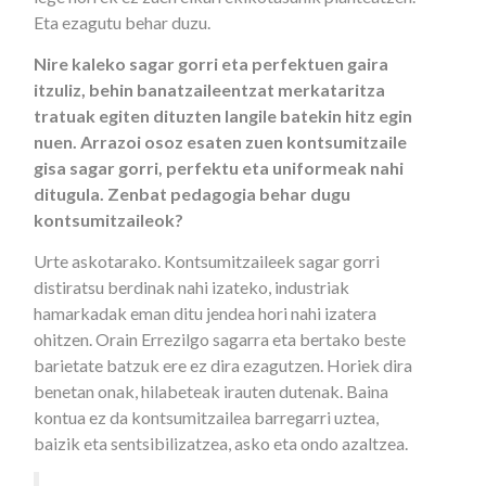
Eta ezagutu behar duzu.
Nire kaleko sagar gorri eta perfektuen gaira
itzuliz, behin banatzaileentzat merkataritza
tratuak egiten dituzten langile batekin hitz egin
nuen. Arrazoi osoz esaten zuen kontsumitzaile
gisa sagar gorri, perfektu eta uniformeak nahi
ditugula. Zenbat pedagogia behar dugu
kontsumitzaileok?
Urte askotarako. Kontsumitzaileek sagar gorri
distiratsu berdinak nahi izateko, industriak
hamarkadak eman ditu jendea hori nahi izatera
ohitzen. Orain Errezilgo sagarra eta bertako beste
barietate batzuk ere ez dira ezagutzen. Horiek dira
benetan onak, hilabeteak irauten dutenak. Baina
kontua ez da kontsumitzailea barregarri uztea,
baizik eta sentsibilizatzea, asko eta ondo azaltzea.