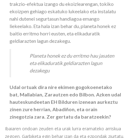
trakzio-efektua izango du ekoizlearengan, tokiko
ekoizpen gehiago eskatuko lukeelako eta instalatu
nahi dutenei segurtasun handiagoa emango
liekeelako. Eta hala izan behar du, planeta honek ez
baitio erritmo horri eusten, eta elikaduratik
geldiarazten lagun dezakegu.
Planeta honek ez du erritmo hau jasaten
eta elikaduratik geldiarazten lagun
dezakegu
Udal ortuak dira nire ekimen gogokoenetako
bat, Mallabian, Zarautzen edo Bilbon. Azken udal
hauteskundeetan EH Bilduren izenean aurkeztu
zinen zure herrian, Abadiñon, eta orain
zinegotzia zara. Zer gertatu da baratzeekin?
Ibaiaren ondoan zeuden eta urak lurra eramateko arriskua
zegoen. Garbiketa egin behar izan da eta ezpondak ziurtatu.