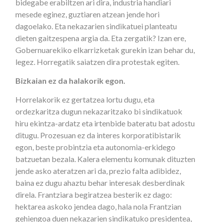
bidegabe erabiltzen ari dira, industria handiari
mesede eginez, guztiaren atzean jende hori
dagoelako. Eta nekazarien sindikatuei planteatu
dieten gaitzespena argia da. Eta zergatik? Izan ere,
Gobernuarekiko elkarrizketak gurekin izan behar du,
legez. Horregatik saiatzen dira protestak egiten.
Bizkaian ez da halakorik egon.
Horrelakorik ez gertatzea lortu dugu, eta
ordezkaritza dugun nekazaritzako bi sindikatuok
hiru ekintza-ardatz eta irtenbide bateratu bat adostu
ditugu. Prozesuan ez da interes korporatibistarik
egon, beste probintzia eta autonomia-erkidego
batzuetan bezala. Kalera elementu komunak dituzten
jende asko ateratzen ari da, prezio falta adibidez,
baina ez dugu ahaztu behar interesak desberdinak
direla. Frantziara begiratzea besterik ez dago:
hektarea askoko jendea dago, hala nola Frantzian
gehiengoa duen nekazarien sindikatuko presidentea,