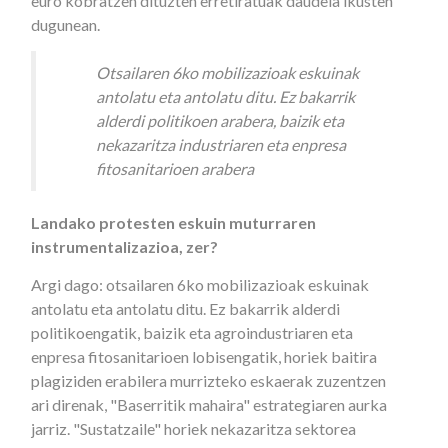
euro kobratzen dituzten erretiratuak daudela ikusten
dugunean.
Otsailaren 6ko mobilizazioak eskuinak
antolatu eta antolatu ditu. Ez bakarrik
alderdi politikoen arabera, baizik eta
nekazaritza industriaren eta enpresa
fitosanitarioen arabera
Landako protesten eskuin muturraren
instrumentalizazioa, zer?
Argi dago: otsailaren 6ko mobilizazioak eskuinak
antolatu eta antolatu ditu. Ez bakarrik alderdi
politikoengatik, baizik eta agroindustriaren eta
enpresa fitosanitarioen lobisengatik, horiek baitira
plagiziden erabilera murrizteko eskaerak zuzentzen
ari direnak, "Baserritik mahaira" estrategiaren aurka
jarriz. "Sustatzaile" horiek nekazaritza sektorea