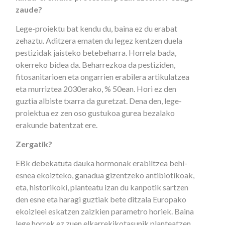
zaude?
Lege-proiektu bat kendu du, baina ez du erabat
zehaztu. Aditzera ematen du legez kentzen duela
pestizidak jaisteko betebeharra. Horrela bada,
okerreko bidea da. Beharrezkoa da pestiziden,
fitosanitarioen eta ongarrien erabilera artikulatzea
eta murriztea 2030erako, % 50ean. Hori ez den
guztia albiste txarra da guretzat. Dena den, lege-
proiektua ez zen oso gustukoa gurea bezalako
erakunde batentzat ere.
Zergatik?
EBk debekatuta dauka hormonak erabiltzea behi-
esnea ekoizteko, ganadua gizentzeko antibiotikoak,
eta, historikoki, planteatu izan du kanpotik sartzen
den esne eta haragi guztiak bete ditzala Europako
ekoizleei eskatzen zaizkien parametro horiek. Baina
lege horrek ez zuen elkarrekikotasunik planteatzen.