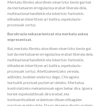
Merkatu libreko akordioen oinarrizko beste gai bat
da merkatuaren erregulazioa erabat liberala dela,
multinazional handiekin eta inbertsio-funtsekin,
elikaduran inbertitzen ari baitira, espekulazio-
prozesuak sortuz.
Burokrazia nekazarientzat eta merkatu askea
enpresentzat.
Bai, merkatu libreko akordioen oinarrizko beste gai
bat da merkatuaren erregulazioa erabat liberala dela,
multinazional handiekin eta inbertsio-funtsekin,
elikaduran inbertitzen ari baitira, espekulazio-
prozesuak sortuz. Abeltzainentzako zereala,
adibidez, hodeien ondorioz dago, Chicagoko
burtsatik prezioak puzten ari delako. Merkatua
kontrolatzeko mekanismoak egon behar dira. Igoera
horiek espekulatiboak dira erabat, eta
kontsumitzaileak ordaintzen dituen elikagaien
prezioan eragina dute. Eta ez dezagun ahaztu oraingo