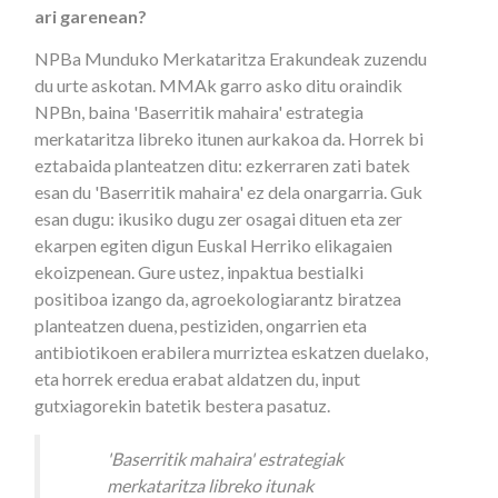
ari garenean?
NPBa Munduko Merkataritza Erakundeak zuzendu
du urte askotan. MMAk garro asko ditu oraindik
NPBn, baina 'Baserritik mahaira' estrategia
merkataritza libreko itunen aurkakoa da. Horrek bi
eztabaida planteatzen ditu: ezkerraren zati batek
esan du 'Baserritik mahaira' ez dela onargarria. Guk
esan dugu: ikusiko dugu zer osagai dituen eta zer
ekarpen egiten digun Euskal Herriko elikagaien
ekoizpenean. Gure ustez, inpaktua bestialki
positiboa izango da, agroekologiarantz biratzea
planteatzen duena, pestiziden, ongarrien eta
antibiotikoen erabilera murriztea eskatzen duelako,
eta horrek eredua erabat aldatzen du, input
gutxiagorekin batetik bestera pasatuz.
'Baserritik mahaira' estrategiak
merkataritza libreko itunak