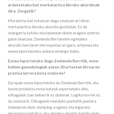
ardatzetako bat merkataritza libreko akordioak
dira. Zergatik?
Moratoria bat eskatzen dugu sinatzen ari diren
merkataritza libreko akordio guztietan. Ez da
onargarria tokiko ekoizpenean duten eragina aztertu
gabe sinatzea. Zeelanda Berriarekin egindako
akordio berriaren berrespenaz ari gara, arkumea eta
esnea inportatzeko aukera emango baitu.
Esnea inportatuko dugu Zeelanda Berritik, esne-
behien ganadutegiak azken 20 urteetan litroaren
prezioa lurrera bota ondoren?
Europak esnea inportatuko du Zeelanda Berritik, eta
beste produktu mota batzuk esportatuko ditu,
elikagaiak izan beharrik ez dutenak. Logika horrek ez
du zentzurik. Elikagaiek munduko puntatik puntara
bidaiatzen dute, dumping-a eginez eta inguruko
ekonomia suntsituz, eta, larriena, inpaktu handia dute