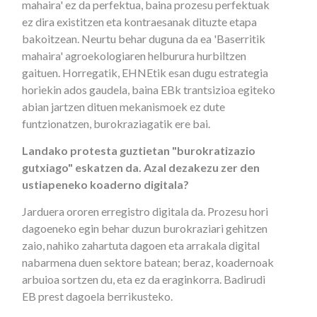
mahaira' ez da perfektua, baina prozesu perfektuak
ez dira existitzen eta kontraesanak dituzte etapa
bakoitzean. Neurtu behar duguna da ea 'Baserritik
mahaira' agroekologiaren helburura hurbiltzen
gaituen. Horregatik, EHNEtik esan dugu estrategia
horiekin ados gaudela, baina EBk trantsizioa egiteko
abian jartzen dituen mekanismoek ez dute
funtzionatzen, burokraziagatik ere bai.
Landako protesta guztietan "burokratizazio
gutxiago" eskatzen da. Azal dezakezu zer den
ustiapeneko koaderno digitala?
Jarduera ororen erregistro digitala da. Prozesu hori
dagoeneko egin behar duzun burokraziari gehitzen
zaio, nahiko zahartuta dagoen eta arrakala digital
nabarmena duen sektore batean; beraz, koadernoak
arbuioa sortzen du, eta ez da eraginkorra. Badirudi
EB prest dagoela berrikusteko.