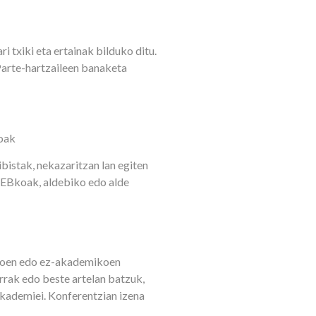
 txiki eta ertainak bilduko ditu.
Parte-hartzaileen banaketa
loak
bistak, nekazaritzan lan egiten
(EBkoak, aldebiko edo alde
mikoen edo ez-akademikoen
rrak edo beste artelan batzuk,
akademiei. Konferentzian izena