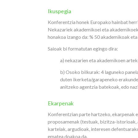
Ikuspegia
Konferentzia honek Europako hainbat herria
Nekazariek akademikoei eta akademikoek n
honakoa izango da: % 50 akademikoak eta
Saioak bi formatutan egingo dira:
a) nekazarien eta akademikoen artek
b) Osoko bilkurak: 4 laguneko panela
duten ikerketa/garapeneko erakunde 
anitzeko agentzia batekoak, edo nazi
Ekarpenak
Konferentzian parte hartzeko, ekarpenak e
proposamenak (testuak, bizitza-istorioak, 
kartelak, argudioak, interesen defentsarak
ematea doakoa da.