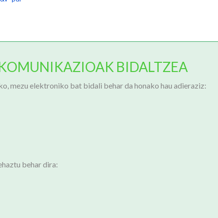
KOMUNIKAZIOAK BIDALTZEA
o, mezu elektroniko bat bidali behar da honako hau adieraziz:
haztu behar dira: