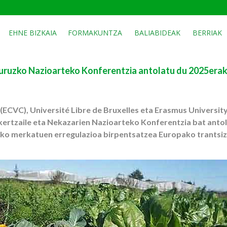
EHNE BIZKAIA
FORMAKUNTZA
BALIABIDEAK
BERRIAK
buruzko Nazioarteko Konferentzia antolatu du 2025era
ECVC), Université Libre de Bruxelles eta Erasmus Universit
Ikertzaile eta Nekazarien Nazioarteko Konferentzia bat anto
ako merkatuen erregulazioa birpentsatzea Europako trantsi