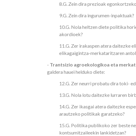
8.G. Zein dira prezioak egonkortzeko
9.G. Zein dira ingurumen-inpaktuak?
10.G. Nola heltzen diete politika h
akordioek?
11.G. Zer irakaspen atera daitezke e
elikagaigintza-merkataritzaren anto
-
Trantsizio agroekologikoa eta merkat
galdera hauei helduko diete:
12.G. Zer neurri probatu dira toki- 
13.G. Nola lotu daitezke lurraren b
14.G. Zer ikasgai atera daitezke es
arautzeko politikak garatzeko?
15.G. Politika publikoko zer beste ne
kontsumitzaileekin lankidetzan?