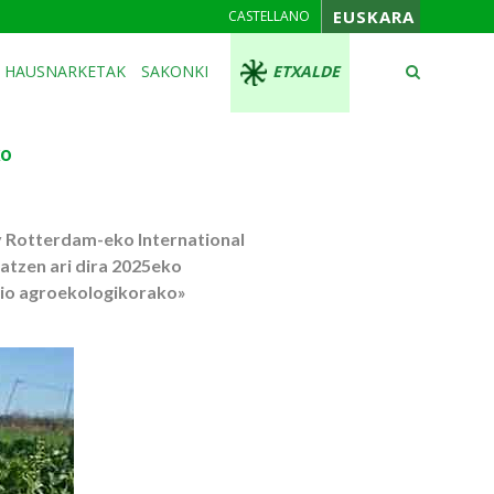
EUSKARA
CASTELLANO
HAUSNARKETAK
SAKONKI
ETXALDE
ko
y Rotterdam-eko International
latzen ari dira 2025eko
zio agroekologikorako»