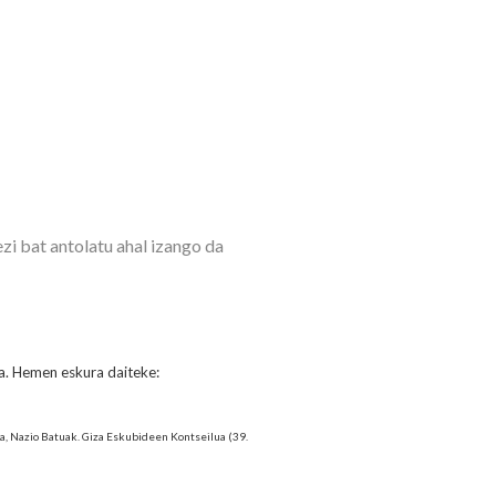
zi bat antolatu ahal izango da
a. Hemen eskura daiteke:
, Nazio Batuak. Giza Eskubideen Kontseilua (39.