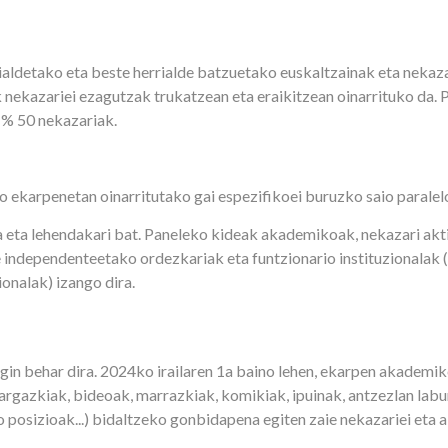
ldetako eta beste herrialde batzuetako euskaltzainak eta nekazari
ekazariei ezagutzak trukatzean eta eraikitzean oinarrituko da. 
 % 50 nekazariak.
o ekarpenetan oinarritutako gai espezifikoei buruzko saio parale
 eta lehendakari bat. Paneleko kideak akademikoak, nekazari akti
independenteetako ordezkariak eta funtzionario instituzionalak 
onalak) izango dira.
gin behar dira. 2024ko irailaren 1a baino lehen, ekarpen akade
argazkiak, bideoak, marrazkiak, komikiak, ipuinak, antzezlan labu
o posizioak...) bidaltzeko gonbidapena egiten zaie nekazariei eta 