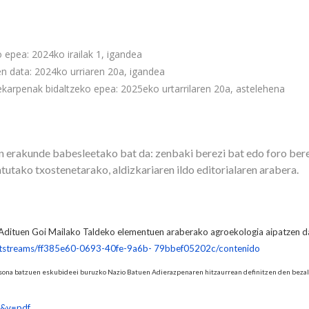
epea: 2024ko irailak 1, igandea
en data: 2024ko urriaren 20a, igandea
karpenak bidaltzeko epea: 2025eko urtarrilaren 20a, astelehena
n erakunde babesleetako bat da: zenbaki berezi bat edo foro bere
tutako txostenetarako, aldizkariaren ildo editorialaren arabera.
Adituen Goi Mailako Taldeko elementuen araberako agroekologia aipatzen d
/bitstreams/ff385e60-0693-40fe-9a6b- 79bbef05202c/contenido
sona batzuen eskubideei buruzko Nazio Batuen Adierazpenaren hitzaurrean definitzen den bezala
fr&v=pdf