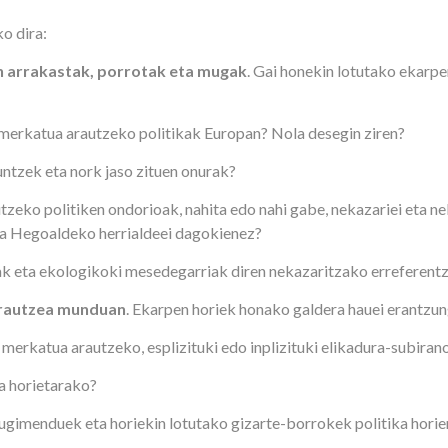
ko dira:
n arrakastak, porrotak eta mugak
. Gai honekin lotutako ekarpe
-merkatua arautzeko politikak Europan? Nola desegin ziren?
untzek eta nork jaso zituen onurak?
tzeko politiken ondorioak, nahita edo nahi gabe, nekazariei eta nek
eta Hegoaldeko herrialdeei dagokienez?
oak eta ekologikoki mesedegarriak diren nekazaritzako erreferent
arautzea munduan
. Ekarpen horiek honako galdera hauei erantzun
 merkatua arautzeko, esplizituki edo inplizituki elikadura-subira
ka horietarako?
mugimenduek eta horiekin lotutako gizarte-borrokek politika hori