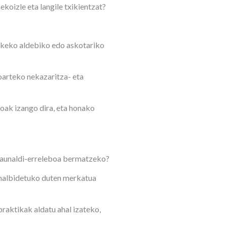
koizle eta langile txikientzat?
skeko aldebiko edo askotariko
oarteko nekazaritza- eta
oak izango dira, eta honako
elaunaldi-erreleboa bermatzeko?
 ahalbidetuko duten merkatua
praktikak aldatu ahal izateko,