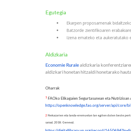
Egutegia
Ekarpen proposamenak bidaltzeko 
Batzorde zientifikoaren erabakiar
Izena emateko eta aukeratutako e
Aldizkaria
Economie Rurale
aldizkaria konferentziare
aldizkari honetan hitzaldi honetarako hauta
Oharrak
1
FAOko Elikagaien Segurtasunean eta Nutrizioan 
https://openknowledge.fao.org/server/api/core
2
Nekazarien eta landa-eremuetan lan egiten duten beste pert
saioa). 2018: Geneva).
https://digitallibrary.un.org/record/1650694?ln=