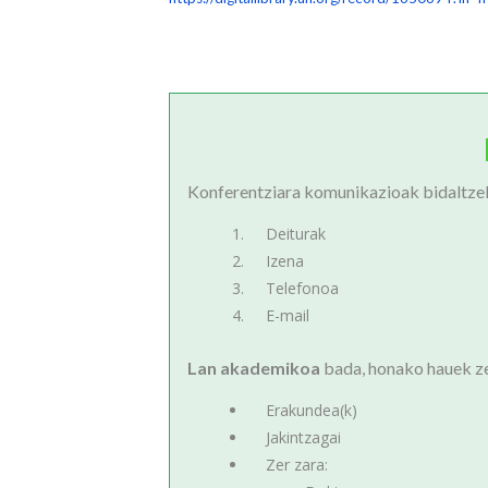
Konferentziara komunikazioak bidaltzek
Deiturak
Izena
Telefonoa
E-mail
Lan akademikoa
bada, honako hauek ze
Erakundea(k)
Jakintzagai
Zer zara: