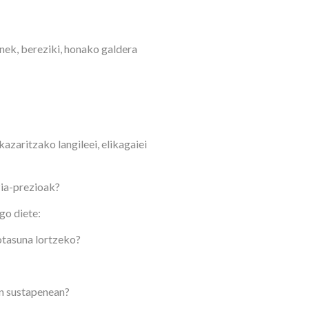
nek, bereziki, honako galdera
azaritzako langileei, elikagaiei
zia-prezioak?
go diete:
notasuna lortzeko?
en sustapenean?