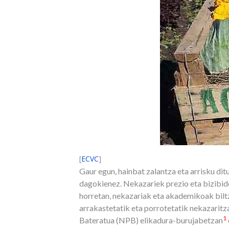
[
ECVC
]
Gaur egun, hainbat zalantza eta arrisku ditu
dagokienez. Nekazariek prezio eta bizibide
horretan, nekazariak eta akademikoak biltza
arrakastetatik eta porrotetatik nekazarit
1
Bateratua (NPB) elikadura-burujabetzan