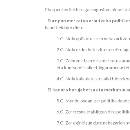
Ekarpen horiek hiru gai nagusitan oinarritu
-
Europan merkatua arautzeko politike
hauei helduko diete:
1.G. Nola aplikatu ziren nekazaritza
2.G. Nola ordezkatu zituzten dirulag
3.G. Zeintzuk izan dira merkatua arau
eta kontsumitzaileei, ingurumenari 
4.G. Nola kalkulatu sozialki bidezk
-
Elikadura burujabetza eta merkatua 
5.G. Mundu osoan, zer politika daude
6.G. Zer tresna erabiltzen dira politi
7.G. Zer eginkizun dute nekazarien 