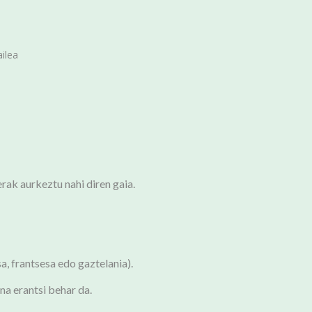
ailea
rak aurkeztu nahi diren gaia.
a, frantsesa edo gaztelania).
a erantsi behar da.