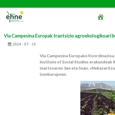
Via Campesina Europak trantsizio agroekologikoari 
2024 - 07 - 10
Via Campesina Europako Koordinazioa (
Institute of Social Studies erakundeak 
martxoaren 3an eta 5ean, «Nekazaritz
izenburupean
.