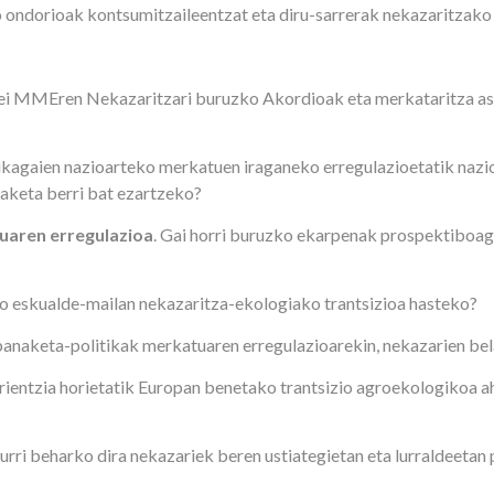
 ondorioak kontsumitzaileentzat eta diru-sarrerak nekazaritzako e
oriei MMEren Nekazaritzari buruzko Akordioak eta merkataritza a
likagaien nazioarteko merkatuen iraganeko erregulazioetatik nazi
laketa berri bat ezartzeko?
uaren erregulazioa
. Gai horri buruzko ekarpenak prospektiboag
edo eskualde-mailan nekazaritza-ekologiako trantsizioa hasteko?
irbanaketa-politikak merkatuaren erregulazioarekin, nekazarien b
perientzia horietatik Europan benetako trantsizio agroekologikoa
urri beharko dira nekazariek beren ustiategietan eta lurraldeetan 