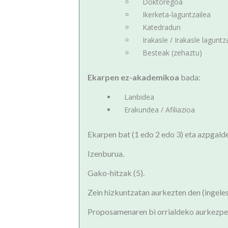
Doktoregoa
Ikerketa-laguntzailea
Katedradun
Irakasle / Irakasle laguntz
Besteak (zehaztu)
Ekarpen ez-akademikoa
bada:
Lanbidea
Erakundea / Afiliazioa
Ekarpen bat (1 edo 2 edo 3) eta azpgalde
Izenburua.
Gako-hitzak (5).
Zein hizkuntzatan aurkezten den (ingeles
Proposamenaren bi orrialdeko aurkezpen