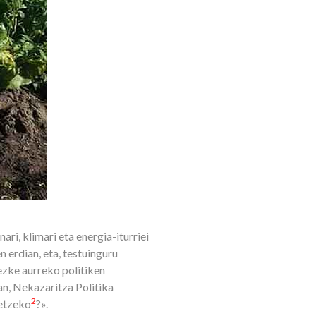
ri, klimari eta energia-iturriei
 erdian, eta, testuinguru
tezke aurreko politiken
n, Nekazaritza Politika
2
detzeko
?».