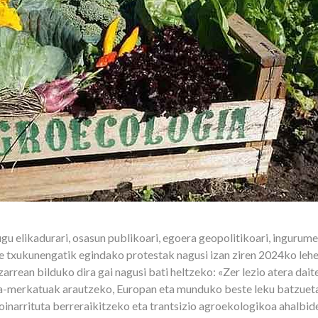
gu elikadurari, osasun publikoari, egoera geopolitikoari, ingurumena
 txukunengatik egindako protestak nagusi izan ziren 2024ko lehen
rrean bilduko dira gai nagusi bati heltzeko: «Zer lezio atera dai
za-merkatuak arautzeko, Europan eta munduko beste leku batzueta
oinarrituta berreraikitzeko eta trantsizio agroekologikoa ahalbi