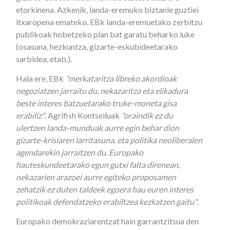
etorkinena. Azkenik, landa-eremuko biztanle guztiei
itxaropena emateko, EBk landa-eremuetako zerbitzu
publikoak hobetzeko plan bat garatu beharko luke
(osasuna, hezkuntza, gizarte-eskubideetarako
sarbidea, etab.).
Hala ere, EBk
"merkataritza libreko akordioak
negoziatzen jarraitu du, nekazaritza eta elikadura
beste interes batzuetarako truke-moneta gisa
erabiliz"
. Agrifish Kontseiluak
"oraindik ez du
ulertzen landa-munduak aurre egin behar dion
gizarte-krisiaren larritasuna, eta politika neoliberalen
agendarekin jarraitzen du. Europako
hauteskundeetarako egun gutxi falta direnean,
nekazarien arazoei aurre egiteko proposamen
zehatzik ez duten taldeek egoera hau euren interes
politikoak defendatzeko erabiltzea kezkatzen gaitu"
.
Europako demokraziarentzat hain garrantzitsua den