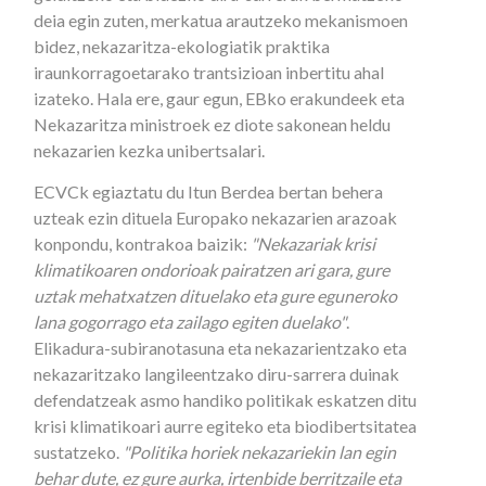
deia egin zuten, merkatua arautzeko mekanismoen
bidez, nekazaritza-ekologiatik praktika
iraunkorragoetarako trantsizioan inbertitu ahal
izateko. Hala ere, gaur egun, EBko erakundeek eta
Nekazaritza ministroek ez diote sakonean heldu
nekazarien kezka unibertsalari.
ECVCk egiaztatu du Itun Berdea bertan behera
uzteak ezin dituela Europako nekazarien arazoak
konpondu, kontrakoa baizik:
"Nekazariak krisi
klimatikoaren ondorioak pairatzen ari gara, gure
uztak mehatxatzen dituelako eta gure eguneroko
lana gogorrago eta zailago egiten duelako"
.
Elikadura-subiranotasuna eta nekazarientzako eta
nekazaritzako langileentzako diru-sarrera duinak
defendatzeak asmo handiko politikak eskatzen ditu
krisi klimatikoari aurre egiteko eta biodibertsitatea
sustatzeko.
"Politika horiek nekazariekin lan egin
behar dute, ez gure aurka, irtenbide berritzaile eta