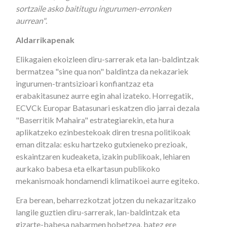
sortzaile asko baititugu ingurumen-erronken
aurrean"
.
Aldarrikapenak
Elikagaien ekoizleen diru-sarrerak eta lan-baldintzak
bermatzea "sine qua non" baldintza da nekazariek
ingurumen-trantsizioari konfiantzaz eta
erabakitasunez aurre egin ahal izateko. Horregatik,
ECVCk Europar Batasunari eskatzen dio jarrai dezala
"Baserritik Mahaira" estrategiarekin, eta hura
aplikatzeko ezinbestekoak diren tresna politikoak
eman ditzala: esku hartzeko gutxieneko prezioak,
eskaintzaren kudeaketa, izakin publikoak, lehiaren
aurkako babesa eta elkartasun publikoko
mekanismoak hondamendi klimatikoei aurre egiteko.
Era berean, beharrezkotzat jotzen du nekazaritzako
langile guztien diru-sarrerak, lan-baldintzak eta
gizarte-babesa nabarmen hobetzea, batez ere