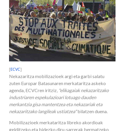
[
ECVC
]
Nekazaritza mobilizazioek argi eta garbi salatu
zuten Europar Batasunaren merkataritza askeko
agenda, ECVCren iritziz,
"elikagaiak nekazaritzako
industriaren espekulazioari lotuago dauden
merkantzia gisa mantentzea eta nekazariak eta
nekazaritzako langileak ustiatzea"
bilatzen duena.
Mobilizazioek merkataritza libreko akordioak
gelditzeko eta bidezko diru-sarrerak bermatzeko