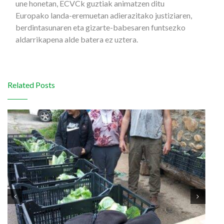
une honetan, ECVCk guztiak animatzen ditu
Europako landa-eremuetan adierazitako justiziaren,
berdintasunaren eta gizarte-babesaren funtsezko
aldarrikapena alde batera ez uztera.
Related Posts