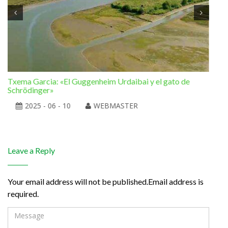
Txema Garcia: «El Guggenheim Urdaibai y el gato de
Ram
Schrödinger»
la 
2025 - 06 - 10
WEBMASTER
Leave a Reply
Your email address will not be published.Email address is
required.