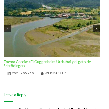
Txema Garcia: «El Guggenheim Urdaibai y el gato de
Ram
Schrödinger»
la 
2025 - 06 - 10
WEBMASTER
Leave a Reply