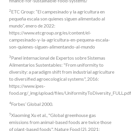
finance-for-sustainable-food-systems/
2
ETC Group: “El campesinado y la agricultura en
pequeña escala son quienes siguen alimentado al
mundo”, enero de 2022:
https://www.etcgroup.org/es/content/el-
campesinado-y-la-agricultura-en-pequena-escala-
son-quienes-siguen-alimentando-al-mundo
3
Panel internacional de Expertos sobre Sistemas
Alimentarios Sustentables: "From uniformity to
diversity: a paradigm shift from industrial agriculture
to diversified agroecological systems", 2016:
https://www.ipes-
food.org/_img/upload/files/UniformityToDiversity_FULL.pd
4
Forbes’ Global 2000.
5
Xiaoming Xu et al., "Global greenhouse gas
emissions from animal-based foods are twice those
of plant-based foods", Nature Food (2), 2021: