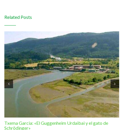
Related Posts
Txema Garcia: «El Guggenheim Urdaibai y el gato de
Ram
Schrödinger»
la 