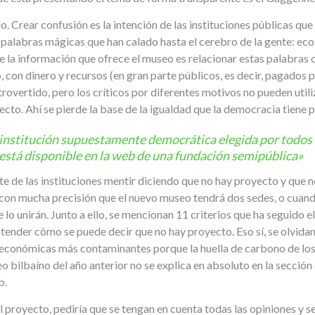
o. Crear confusión es la intención de las instituciones públicas que
palabras mágicas que han calado hasta el cerebro de la gente: ecol
de la información que ofrece el museo es relacionar estas palabras 
 con dinero y recursos (en gran parte públicos, es decir, pagados p
trovertido, pero los críticos por diferentes motivos no pueden util
ecto. Ahí se pierde la base de la igualdad que la democracia tiene p
institución supuestamente democrática elegida por todos 
 está disponible en la web de una fundación semipública»
arte de las instituciones mentir diciendo que no hay proyecto y que 
on mucha precisión que el nuevo museo tendrá dos sedes, o cuan
lo unirán. Junto a ello, se mencionan 11 criterios que ha seguido 
entender cómo se puede decir que no hay proyecto. Eso sí, se olvidan
s económicas más contaminantes porque la huella de carbono de lo
eo bilbaíno del año anterior no se explica en absoluto en la secci
b.
el proyecto, pediría que se tengan en cuenta todas las opiniones y