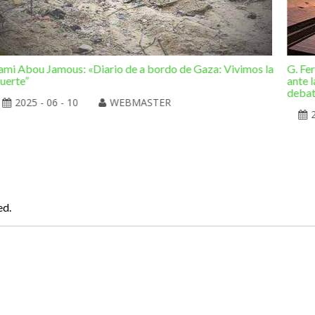
ami Abou Jamous: «Diario de a bordo de Gaza: Vivimos la
G. Fe
uerte”
ante l
deba
2025 - 06 - 10
WEBMASTER
ed.