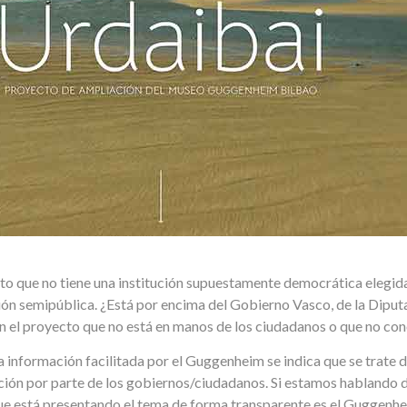
o que no tiene una institución supuestamente democrática elegid
ón semipública. ¿Está por encima del Gobierno Vasco, de la Diputa
en el proyecto que no está en manos de los ciudadanos o que no c
a información facilitada por el Guggenheim se indica que se trate 
ión por parte de los gobiernos/ciudadanos. Si estamos hablando d
que está presentando el tema de forma transparente es el Guggenhe