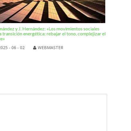
rnández y J. Hernández: «Los movimientos sociales
Editorial 
a transición energética: rebajar el tono, complejizar el
hacia una
te»
2025 
2025 - 06 - 02
WEBMASTER