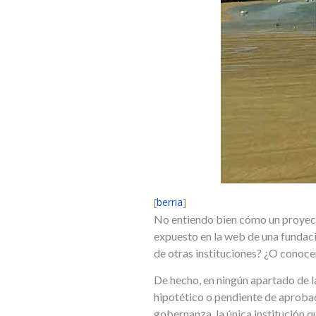
[
berria
]
No entiendo bien cómo un proyect
expuesto en la web de una fundaci
de otras instituciones? ¿O conoc
De hecho, en ningún apartado de l
hipotético o pendiente de aprobac
gobernanza, la única institución 