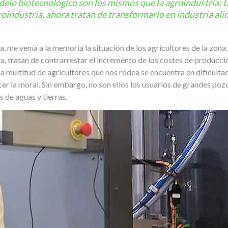
elo biotecnológico son los mismos que la agroindustria: 
roindustria, ahora tratan de transformarlo en industria al
a, me venía a la memoria la situación de los agricultores de la zona.
iva, tratan de contrarrestar el incremento de los costes de produc
La multitud de agricultores que nos rodea se encuentra en dificulta
er la moral. Sin embargo, no son ellos los usuarios de grandes poz
s de aguas y tierras.