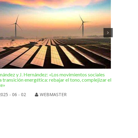
rnández y J. Hernández: «Los movimientos sociales
Editorial 
a transición energética: rebajar el tono, complejizar el
hacia una
te»
2025 
2025 - 06 - 02
WEBMASTER