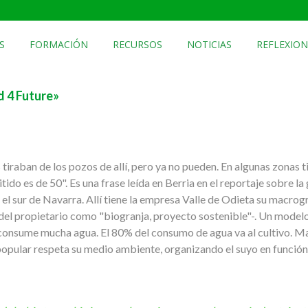
S
FORMACIÓN
RECURSOS
NOTICIAS
REFLEXION
d 4 Future»
 tiraban de los pozos de allí, pero ya no pueden. En algunas zonas 
tido es de 50". Es una frase leída en Berria en el reportaje sobre la 
 el sur de Navarra. Allí tiene la empresa Valle de Odieta su macro
el propietario como "biogranja, proyecto sostenible"-. Un modelo
onsume mucha agua. El 80% del consumo de agua va al cultivo. Mat
 popular respeta su medio ambiente, organizando el suyo en función