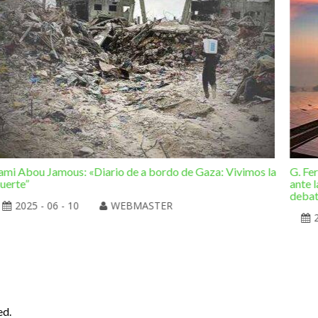
ami Abou Jamous: «Diario de a bordo de Gaza: Vivimos la
G. Fe
uerte”
ante l
deba
2025 - 06 - 10
WEBMASTER
ed.