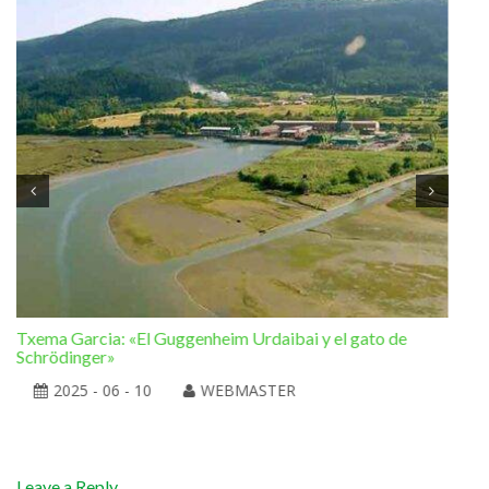
Txema Garcia: «El Guggenheim Urdaibai y el gato de
Ram
Schrödinger»
la 
2025 - 06 - 10
WEBMASTER
Leave a Reply