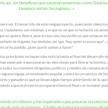
rlo así, los beneficios que sacarían empresas como Solaria 
tampoco serían tan jugosos...»
uiere ver. El desarrollo de este megaproyecto, avanzando silencios
os ciudadanos son mínimas, y el que no ve que se ha hecho sin atrae
que no quiere. Ahora, ante la reacción, hay políticos que se hacen lo
 enfado de la gente, haciéndoles ver que "hay quien se preocupa"... 
no se ha podido, ¡pues qué le vamos a hacer!"
.
os principales no hayan sido noticia hasta el final del desarrollo
han esperado a que pasaran las elecciones para liberar la bomba, 
 a todos los máximos dirigentes políticos y medios de comunicación
o alguna migaja, el movimiento popular contra los proyectos de S
ltores y ganaderos que ya llevan algún tiempo advirtiendo de lo qu
dando a que el proyecto prosperara hasta el final con la menor pub
nte en silencio y han esperado a que pasaran las eleccion
es de todo el montaje. Y hablo de todos los máximos dirig