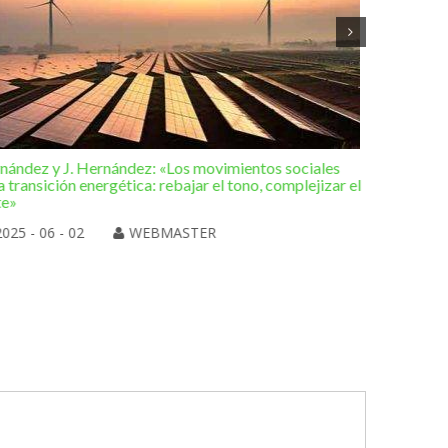
rnández y J. Hernández: «Los movimientos sociales
Editorial 
a transición energética: rebajar el tono, complejizar el
hacia una
te»
2025 
2025 - 06 - 02
WEBMASTER