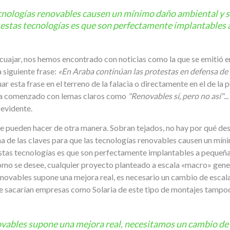
ecnologías renovables causen un mínimo daño ambiental y soc
e estas tecnologías es que son perfectamente implantables 
cuajar, nos hemos encontrado con noticias como la que se emitió e
a siguiente frase:
«En Araba continúan las protestas en defensa de la
r esta frase en el terreno de la falacia o directamente en el de la
 ha comenzado con lemas claros como
"Renovables sí, pero no así"
.
 evidente.
e pueden hacer de otra manera. Sobran tejados, no hay por qué des
na de las claves para que las tecnologías renovables causen un mín
estas tecnologías es que son perfectamente implantables a pequeña 
como se desee, cualquier proyecto planteado a escala «macro» gene
s renovables supone una mejora real, es necesario un cambio de esca
que sacarían empresas como Solaria de este tipo de montajes tampoco
enovables supone una mejora real, necesitamos un cambio de