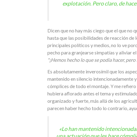
explotación. Pero claro, de hace
Dicen que no hay más ciego que el que no q
hasta que las posibilidades de reacción de l
principales políticos y medios, no lo ve por
pecho para granjearse simpatías y aliviar el
"¡Hemos hecho lo que se podía hacer, pero 
Es absolutamente inverosímil que los aspect
mantenido en silencio intencionadamente y 
cómplices de todo el montaje. Y me refiero
hubiera aflorado antes el tema y estimulad
organizado y fuerte, más allá de los agricu
parecen haber hecho todo lo contrario, ayu
«Lo han mantenido intencionadame
una actuación que les hace cómplic