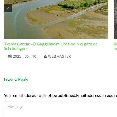
Txema Garcia: «El Guggenheim Urdaibai y el gato de
R
Schrödinger»
m
2025 - 06 - 10
WEBMASTER
Leave a Reply
Your email address will not be published.Email address is requir