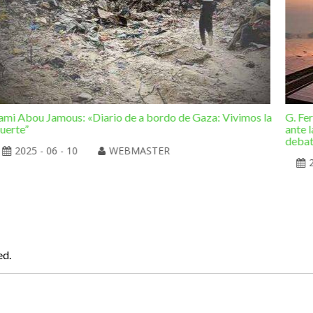
ami Abou Jamous: «Diario de a bordo de Gaza: Vivimos la
G. Fe
uerte”
ante l
deba
2025 - 06 - 10
WEBMASTER
ed.