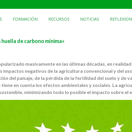
S
FORMACIÓN
RECURSOS
NOTICIAS
REFLEXION
 huella de carbono mínima»
popularizado masivamente en las últimas décadas, en realidad
os impactos negativos de la agricultura convencional y del u
ión del paisaje, de la pérdida de la fertilidad del suelo y de 
o tiene en cuenta los efectos ambientales y sociales. La agric
ostenible, minimizando todo lo posible el impacto sobre el 