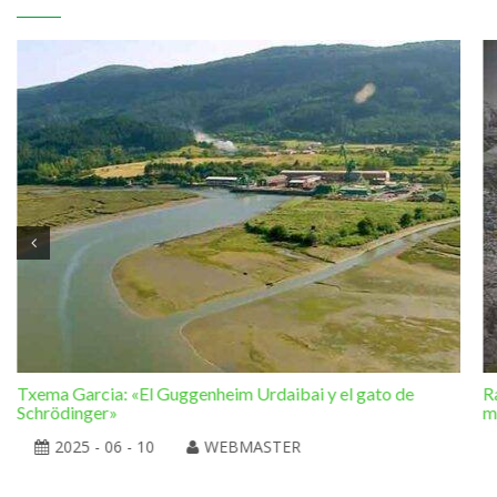
Txema Garcia: «El Guggenheim Urdaibai y el gato de
R
Schrödinger»
m
2025 - 06 - 10
WEBMASTER