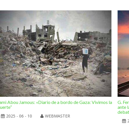
ami Abou Jamous: «Diario de a bordo de Gaza: Vivimos la
G. Fe
uerte”
ante l
deba
2025 - 06 - 10
WEBMASTER