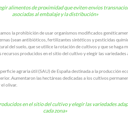
legir alimentos de proximidad que eviten envíos transnacio
asociadas al embalaje y la distribución»
ramos la prohibición de usar organismos modificados genéticament
ernas (sean antibióticos, fertilizantes sintéticos y pesticidas quí
tural del suelo, que se utilice la rotación de cultivos y que se hag
 recursos producidos en el sitio del cultivo y elegir las variedade
uperficie agraria útil (SAU) de España destinada a la producción ec
rior. Aumentaron las hectáreas dedicadas a los cultivos permanent
el olivar.
oducidos en el sitio del cultivo y elegir las variedades ada
cada zona»