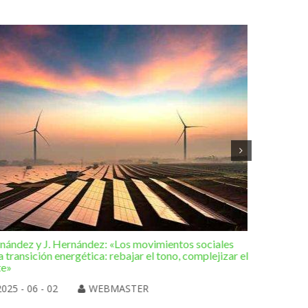
rnández y J. Hernández: «Los movimientos sociales
Editorial 
a transición energética: rebajar el tono, complejizar el
hacia una
te»
2025 
2025 - 06 - 02
WEBMASTER