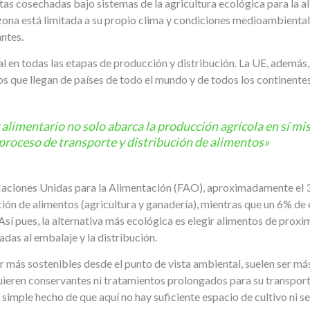
tas cosechadas bajo sistemas de la agricultura ecológica para la a
zona está limitada a su propio clima y condiciones medioambientale
ntes.
l en todas las etapas de producción y distribución. La UE, además
s que llegan de países de todo el mundo y de todos los continentes
 alimentario no solo abarca la producción agrícola en sí mi
proceso de transporte y distribución de alimentos»
 Naciones Unidas para la Alimentación (FAO), aproximadamente el 
ión de alimentos (agricultura y ganadería), mientras que un 6% de
Así pues, la alternativa más ecológica es elegir alimentos de proxi
adas al embalaje y la distribución.
más sostenibles desde el punto de vista ambiental, suelen ser más 
ieren conservantes ni tratamientos prolongados para su transpor
 simple hecho de que aquí no hay suficiente espacio de cultivo ni s