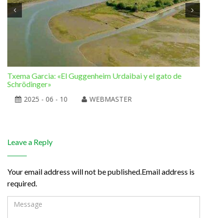
Txema Garcia: «El Guggenheim Urdaibai y el gato de
Ram
Schrödinger»
la 
2025 - 06 - 10
WEBMASTER
Leave a Reply
Your email address will not be published.Email address is
required.