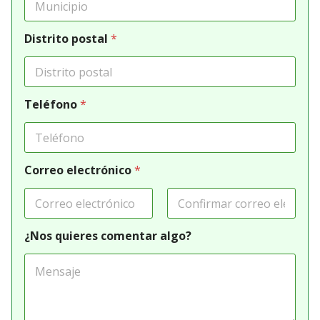
Distrito postal
*
Teléfono
*
Correo electrónico
*
Correo
*
Confirmar el
¿Nos quieres comentar algo?
electrónico
correo electrónico
p
i
s
o
)
q