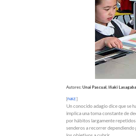
Autores:
Unai Pascual
,
Iñaki Lasagab
[
naiz:
]
Un conocido adagio dice que se ha
implica una toma constante de dec
por hábitos largamente repetidos,
senderos a recorrer dependiendo 
los objetivos a cubrir.