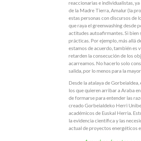
reaccionarias e individualistas, y
de la Madre Tierra, Amalur (la prot
estas personas con discursos de l
que raya el greenwashing desde p
actitudes autoafirmantes. Si bien 
prácticas. Por ejemplo, más allá d
estamos de acuerdo, también es vit
retarden la consecución de los obj
acarreamos. No hacerlo solo consi
salida, por lo menos para la mayorí
Desde la atalaya de Gorbeialdea, 
los que quieren arribar a Araba en
de formarse para entender las raz
creado Gorbeialdeko Herri Uniber
académicos de Euskal Herria. Est
la evidencia científica y las nece
actual de proyectos energéticos es