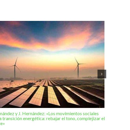
rnández y J. Hernández: «Los movimientos sociales
Editorial 
a transición energética: rebajar el tono, complejizar el
hacia una
te»
2025 