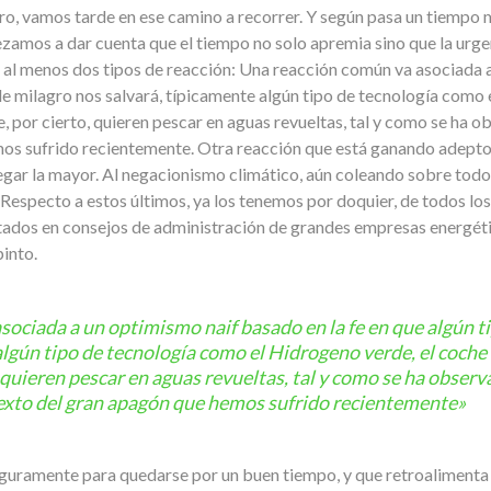
ro, vamos tarde en ese camino a recorrer. Y según pasa un tiempo 
zamos a dar cuenta que el tiempo no solo apremia sino que la urge
 al menos dos tipos de reacción: Una reacción común va asociada 
de milagro nos salvará, típicamente algún tipo de tecnología como 
e, por cierto, quieren pescar en aguas revueltas, tal y como se ha 
s sufrido recientemente. Otra reacción que está ganando adeptos 
gar la mayor. Al negacionismo climático, aún coleando sobre todo e
. Respecto a estos últimos, ya los tenemos por doquier, de todos lo
entados en consejos de administración de grandes empresas energéti
into.
ociada a un optimismo naif basado en la fe en que algún t
lgún tipo de tecnología como el Hidrogeno verde, el coche e
 quieren pescar en aguas revueltas, tal y como se ha observ
exto del gran apagón que hemos sufrido recientemente»
eguramente para quedarse por un buen tiempo, y que retroalimenta