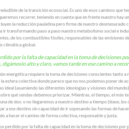
 ineludible de la transición ecosocial. Es uno de esos caminos que
ueremos recorrer, teniendo en cuenta que en frente nuestro hay un
ncluyen la reducción paulatina pero firme de nuestro desmesurado 
a ir transformando paso a paso nuestro metabolismo social e indus
es, de los combustibles fósiles, responsables de las emisiones d
is climática global.
dido por la falta de capacidad en la toma de decisiones po
 digámoslo alto y claro, vamos tarde en ese camino a recor
ión energética requiere la toma de decisiones conscientes tanto a ni
en la esfera colectiva donde parece que no nos podemos poner de a
o ideal (asumiendo las diferentes ideologías y visiones del mund
bre qué sendas debemos priorizar. Mientras, el tiempo, el más te
una de dos: o no llegaremos a nuestro destino a tiempo (léase, los
ar a ese destino sin capacidad de ir sopesando las formas de hacer
ndo a hacer el camino de forma colectiva, responsable y justa.
po perdido por la falta de capacidad en la toma de decisiones por 