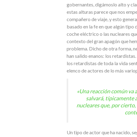
gobernantes, digámoslo alto y cla
estas alturas parece que nos empe
compañero de viaje, y esto genera
basado en la fe en que algún tipo 
coche eléctrico o las nucleares qu
contexto del gran apagón que hemo
problema. Dicho de otra forma, ne
han salido enanos: los retardistas
los retardistas de toda la vida s
elenco de actores de lo más variop
«Una reacción común va as
salvará, típicamente a
nucleares que, por cierto,
cont
Un tipo de actor que ha nacido, s