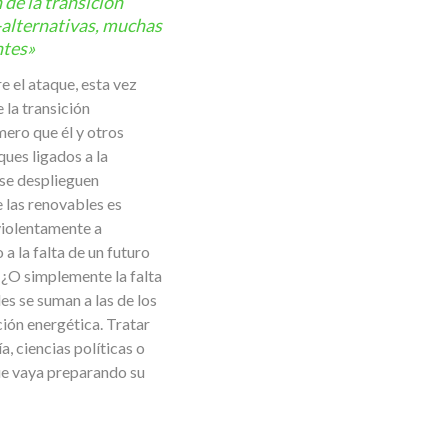
de la transición
-alternativas, muchas
ntes»
 el ataque, esta vez
 la transición
mero que él y otros
ues ligados a la
 se desplieguen
 las renovables es
violentamente a
 la falta de un futuro
 ¿O simplemente la falta
s se suman a las de los
ción energética. Tratar
, ciencias políticas o
ue vaya preparando su