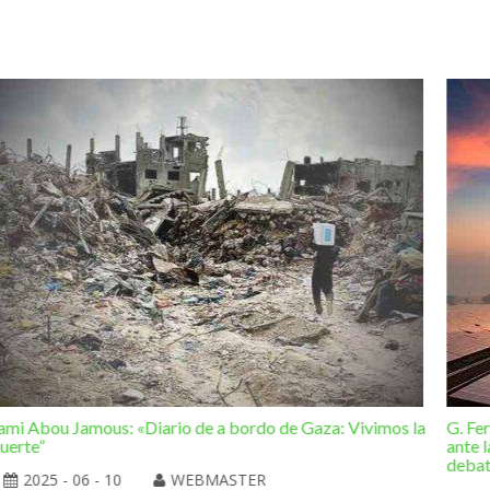
ami Abou Jamous: «Diario de a bordo de Gaza: Vivimos la
G. Fe
uerte”
ante l
deba
2025 - 06 - 10
WEBMASTER