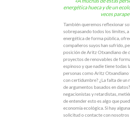
«A muchas de estas perso
energética hueca y de un eco
veces parape
También queremos reflexionar sobr
sobrepasando todos los límites, a
energética de forma pública, ofrec
compañeros suyos han sufrido, per
posición de Aritz Otxandiano de d
proyectos de renovables de forma 
espinoso y que nadie tiene todas 
personas como Aritz Otxandiano y 
con certidumbre? ¿La falta de un 
de argumentos basados en datos? 
negacionistas y retardistas, metié
de entender esto es algo que puede
economía ecológica. Si hay alguna
solicitud o contacte con nosotros