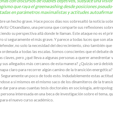
nas con discursos de loables objetivos, subyace una visión 
logismo que raya el greenwashing desde posiciones pseudo
tadas en parámetros maximalistas y actitudes autoafirma
e un hecho grave. Hace pocos días nos sobresaltó la noticia sobre
 Aritz Otxandiano, una persona que comparte sus reflexiones sobre
iendo su perspectiva allá donde le llaman. Este ataque no es el pri
o sí seguramente el más grave. Y parece a todas luces que son ataq
efender, no solo la necesidad del decrecimiento, sino también que
ordenada a todas las escalas. Somos conscientes que el debate de
las claves, pero ¿qué lleva a algunas personas a querer amedrentar 
sus allegados más cercanos de esta manera? ¿Quizás será debido a
mapa claro para recorrer algún camino de la transición energética?
Seguramente un poco de todo esto. Indudablemente estas actitude
ndose a sí mismos en el mismo saco de los dinamiteros de la transi
 dar para unas cuantas tesis doctorales en sociología, antropología
 persona interesada en una beca de investigación sobre el tema, q
 para el nuevo curso académico.