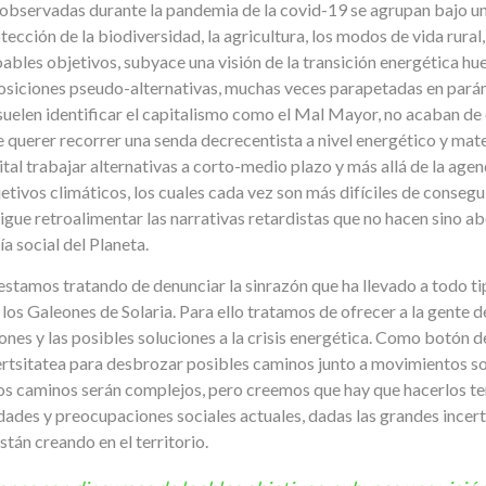
a observadas durante la pandemia de la covid-19 se agrupan bajo un
ección de la biodiversidad, la agricultura, los modos de vida rural,
oables objetivos, subyace una visión de la transición energética h
osiciones pseudo-alternativas, muchas veces parapetadas en pará
suelen identificar el capitalismo como el Mal Mayor, no acaban de 
e querer recorrer una senda decrecentista a nivel energético y mater
al trabajar alternativas a corto-medio plazo y más allá de la agend
etivos climáticos, los cuales cada vez son más difíciles de consegu
gue retroalimentar las narrativas retardistas que no hacen sino a
a social del Planeta.
estamos tratando de denunciar la sinrazón que ha llevado a todo t
 los Galeones de Solaria. Para ello tratamos de ofrecer a la gente d
ones y las posibles soluciones a la crisis energética. Como botón 
tsitatea para desbrozar posibles caminos junto a movimientos so
os caminos serán complejos, pero creemos que hay que hacerlos t
sidades y preocupaciones sociales actuales, dadas las grandes incer
tán creando en el territorio.