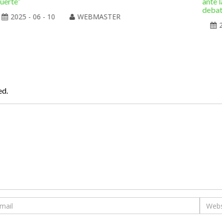
uerte”
ante l
deba
2025 - 06 - 10
WEBMASTER
ed.