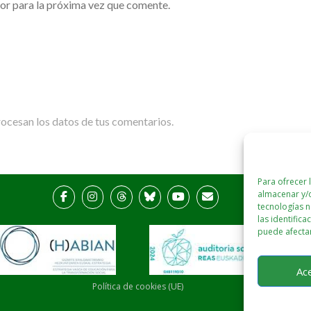
or para la próxima vez que comente.
cesan los datos de tus comentarios.
Para ofrecer 
almacenar y/o
tecnologías 
las identifica
puede afectar
Ac
Política de cookies (UE)