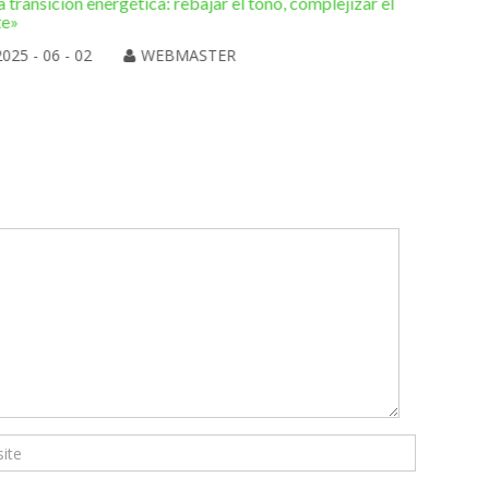
a transición energética: rebajar el tono, complejizar el
hacia una
te»
2025 
2025 - 06 - 02
WEBMASTER