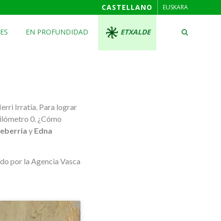
CASTELLANO
EUSKARA
ES
EN PROFUNDIDAD
ETXALDE
ri Irratia. Para lograr
 kilómetro 0. ¿Cómo
xeberria
y
Edna
ado por la Agencia Vasca