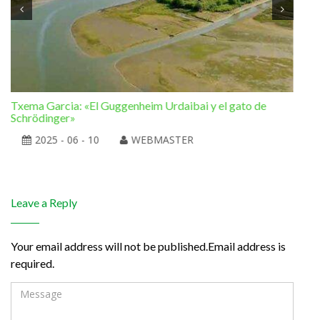
Txema Garcia: «El Guggenheim Urdaibai y el gato de
Ram
Schrödinger»
la 
2025 - 06 - 10
WEBMASTER
Leave a Reply
Your email address will not be published.Email address is
required.