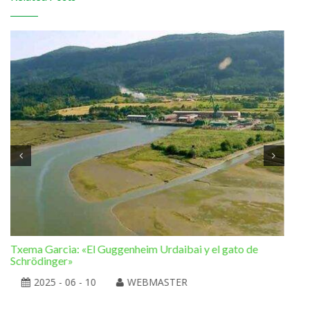
Txema Garcia: «El Guggenheim Urdaibai y el gato de
Ram
Schrödinger»
la 
2025 - 06 - 10
WEBMASTER