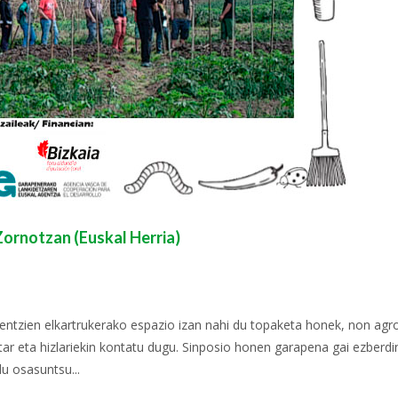
Zornotzan (Euskal Herria)
entzien elkartrukerako espazio izan nahi du topaketa honek, non agro
itar eta hizlariekin kontatu dugu. Sinposio honen garapena gai ezb
u osasuntsu...