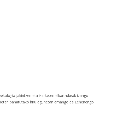
ekologia jakintzen eta ikerketen elkartrukeak izango
erdinetan banatutako hiru egunetan emango da Lehenengo