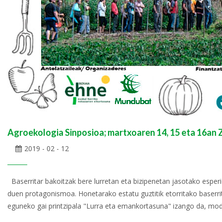
Agroekologia Sinposioa; martxoaren 14, 15 eta 16an 
2019 - 02 - 12
Baserritar bakoitzak bere lurretan eta bizipenetan jasotako esperi
duen protagonismoa. Honetarako estatu guztitik etorritako baserr
eguneko gai printzipala "Lurra eta emankortasuna" izango da, mod