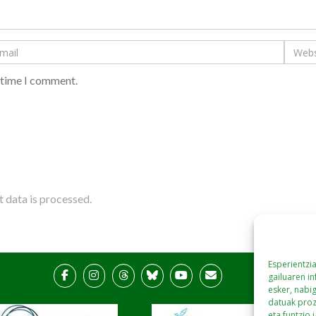
t time I comment.
data is processed.
Esperientzi
gailuaren i
esker, nabi
datuak proz
eta funtzio 