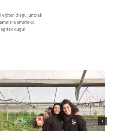
i egiten diegu juntxak
i amaiera emateko.
 egiten dugu!