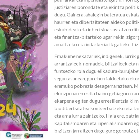
justiziaren borondate eta ekintza polit
dugu. Gainera, ahalegin bateratua esk
haurren eta dibertsitateen aldeko polit
eskubideak eta inbertsioa sustatzen dit
eta finantza-bitarteko ugarirekin, zigo
amaitzeko eta indarkeriarik gabeko biz
Emakume nekazariek, indigenek, lurrik 
arrantzaleek, nomadek, biltzaileek eta 
funtsezko rola dugu elikadura-burujabet
segurtasunean, gure herrialdeetako eko
eremuko pobrezia desagerraraztean. M
ekoizpenaren erdia baino gehiagoren ar
ekarpena egiten dugu erresilientzia kli
biodibertsitatea kontserbatzeko eta fa
eta ama lurra zaintzeko. Hala ere, patri
kapitalismoaren eta inperialismoaren eg
bizitzen jarraitzen dugu gure gorputz et