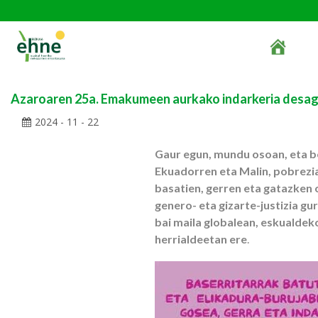
Azaroaren 25a. Emakumeen aurkako indarkeria desag
2024 - 11 - 22
Gaur egun, mundu osoan, eta be
Ekuadorren eta Malin, pobrezia
basatien, gerren eta gatazken o
genero- eta gizarte-justizia gu
bai maila globalean, eskualdek
herrialdeetan ere
.