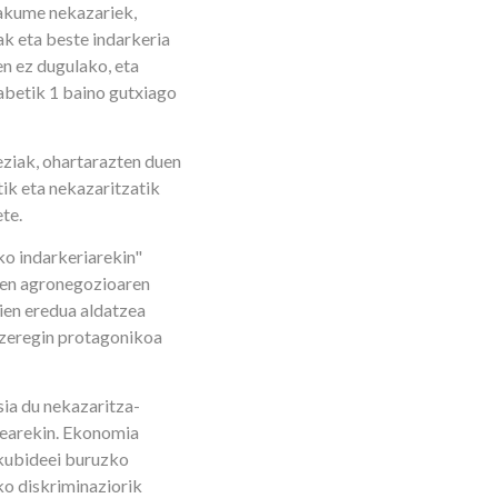
akume nekazariek,
ak eta beste indarkeria
en ez dugulako, eta
abetik 1 baino gutxiago
eziak, ohartarazten duen
ik eta nekazaritzatik
te.
o indarkeriarekin"
ien agronegozioaren
aien eredua aldatzea
 zeregin protagonikoa
ia du nekazaritza-
tearekin. Ekonomia
skubideei buruzko
o diskriminaziorik