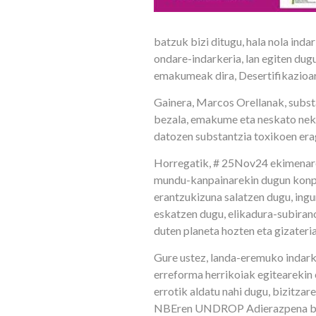
batzuk bizi ditugu, hala nola inda
ondare-indarkeria, lan egiten dug
emakumeak dira, Desertifikazio
Gainera, Marcos Orellanak, subst
bezala, emakume eta neskato neka
datozen substantzia toxikoen erag
Horregatik, # 25Nov24 ekimenare
mundu-kanpainarekin dugun konpr
erantzukizuna salatzen dugu, ingu
eskatzen dugu, elikadura-subiran
duten planeta hozten eta gizateria
Gure ustez, landa-eremuko indark
erreforma herrikoiak egitearekin
errotik aldatu nahi dugu, bizitza
NBEren UNDROP Adierazpena betet