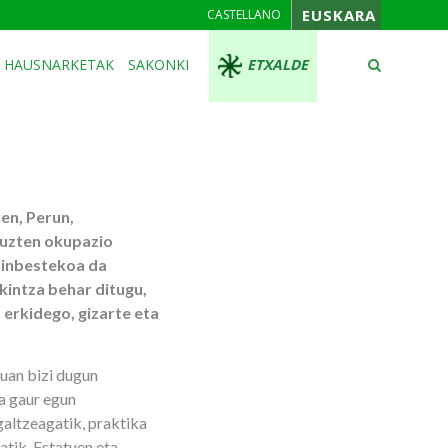
EUSKARA
CASTELLANO
HAUSNARKETAK
SAKONKI
ETXALDE
en, Perun,
tuzten okupazio
ezinbestekoa da
kintza behar ditugu,
 erkidego, gizarte eta
uan bizi dugun
a gaur egun
altzeagatik, praktika
atik, Estatuen eta