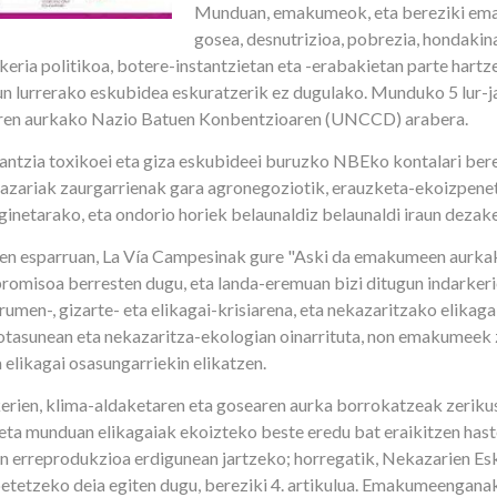
Munduan, emakumeok, eta bereziki em
gosea, desnutrizioa, pobrezia, hondakin
rkeria politikoa, botere-instantzietan eta -erabakietan parte hartz
un lurrerako eskubidea eskuratzerik ez dugulako. Munduko 5 lur-j
aren aurkako Nazio Batuen Konbentzioaren (UNCCD) arabera.
antzia toxikoei eta giza eskubideei buruzko NBEko kontalari ber
zariak zaurgarrienak gara agronegoziotik, erauzketa-ekoizpenet
inetarako, eta ondorio horiek belaunaldiz belaunaldi iraun dezake
n esparruan, La Vía Campesinak gure "Aski da emakumeen aurkak
omisoa berresten dugu, eta landa-eremuan bizi ditugun indarker
rumen-, gizarte- eta elikagai-krisiarena, eta nekazaritzako elikag
otasunean eta nekazaritza-ekologian oinarrituta, non emakumeek
 elikagai osasungarriekin elikatzen.
erien, klima-aldaketaren eta gosearen aurka borrokatzeak zerikus
 eta munduan elikagaiak ekoizteko beste eredu bat eraikitzen has
ren erreprodukzioa erdigunean jartzeko; horregatik, Nekazarien E
zeko deia egiten dugu, bereziki 4. artikulua. Emakumeenganak