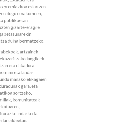
iko premiazkoa eskatzen
atzen dugu emakumeen,
ika publikoetan
uzten gizarte-eragile
rgabetasunarekin
itza duina bermatzeko.
gabekoek, artzainek,
nekazaritzako langileek
zan eta elikadura-
nomian eta landa-
undu mailako elikagaien
duradunak gara, eta
matikoa sortzeko,
miliak, komunitateak
arkatuaren,
iturazko indarkeria
a lurraldeetan.