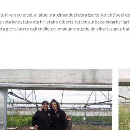
toki-erakundeei, aliatuei, mugimenduei eta gizarte-kolektiboei de
 eta landetako eta hirietako dibertsitateen aurkako indarkeriar
eta gerrei aurre egiten dieten emakume guztiekin elkartasunez bat