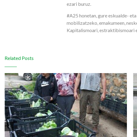
ezari buruz.
#A25 honetan, gure eskualde- eta 
mobilizatzeko, emakumeen, nesken
Kapitalismoari, estraktibismoari 
Related Posts