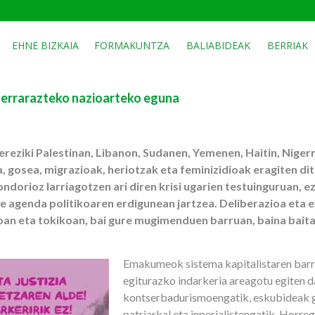
EHNE BIZKAIA
FORMAKUNTZA
BALIABIDEAK
BERRIAK
errarazteko nazioarteko eguna
reziki Palestinan, Libanon, Sudanen, Yemenen, Haitin, Nigerr
, gosea, migrazioak, heriotzak eta feminizidioak eragiten di
ndorioz larriagotzen ari diren krisi ugarien testuinguruan, 
re agenda politikoaren erdigunean jartzea. Deliberazioa eta e
oan eta tokikoan, bai gure mugimenduen barruan, baina baita
Emakumeok sistema kapitalistaren barr
egiturazko indarkeria areagotu egiten d
kontserbadurismoengatik, eskubideak g
patriarkal eta inperialistengatik. Horreg