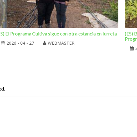
ES) El Programa Cultiva sigue con otra estancia en Iurreta
(ES) B
Progr
2026 - 04 - 27
WEBMASTER
ed.