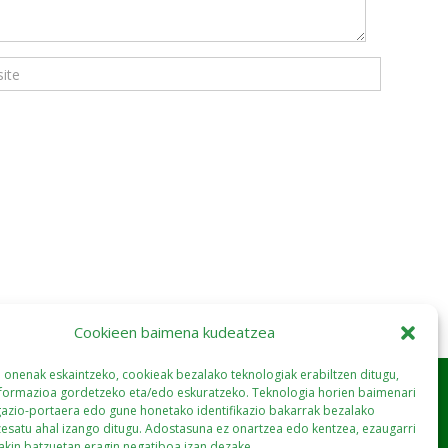
Cookieen baimena kudeatzea
a onenak eskaintzeko, cookieak bezalako teknologiak erabiltzen ditugu,
nformazioa gordetzeko eta/edo eskuratzeko. Teknologia horien baimenari
gazio-portaera edo gune honetako identifikazio bakarrak bezalako
esatu ahal izango ditugu. Adostasuna ez onartzea edo kentzea, ezaugarri
jakin batzuetan eragin negatiboa izan dezake.