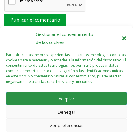
Este sitio usa Akismet para reducir el spam.
Aprende
Gestionar el consentimiento
cómo se procesan los datos de tus comentarios.
de las cookies
Para ofrecer las mejores experiencias, utilizamos tecnologías como las
cookies para almacenar y/o acceder a la información del dispositivo. El
consentimiento de estas tecnologías nos permitirá procesar datos
como el comportamiento de navegación o las identificaciones únicas
en este sitio. No consentir o retirar el consentimiento, puede afectar
negativamente a ciertas características y funciones.
Aceptar
Denegar
Ver preferencias
Política de cookies (UE)