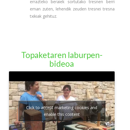
errazteko beraiek sortutako tresnen berri
eman zuten, lehendik zeuden tresnei tresna
txikiak gehituz.
Topaketaren laburpen-
bideoa
Click to accept marketing cookies and
enable this content