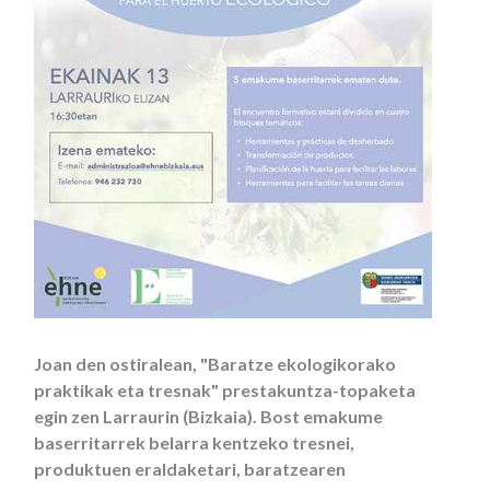
Joan den ostiralean, "Baratze ekologikorako
praktikak eta tresnak" prestakuntza-topaketa
egin zen Larraurin (Bizkaia). Bost emakume
baserritarrek belarra kentzeko tresnei,
produktuen eraldaketari, baratzearen