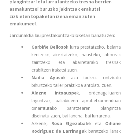
plangintzari eta lurra lantzeko tresna berrien
asmakuntzei buruzko jakintzak erakutsi
zizkieten topaketan izena eman zuten
emakumeei
.
Jardunaldia lau prestakuntza-bloketan banatu zen:
Garbiñe Belloso
k lurra prestatzeko, belarra
kentzeko, aireztatzeko, inausteko, laboreak
zaintzeko eta abarretarako tresnak
erabiltzen irakatsi zuen.
Nadia Ayuso
k aza txukrut ontziratu
bihurtzeko tailer praktikoa antolatu zuen.
Alazne Intxauspe
k, ordenagailuaren
laguntzaz, baliabideen aprobetxamenduan
oinarritutako baratzearen plangintza
diseinatu zuen, bai lanena, bai lurrarena.
Azkenik,
Rosa Elgezabal
ek eta
Oihane
Rodríguez de Larrinaga
k baratzeko lanak