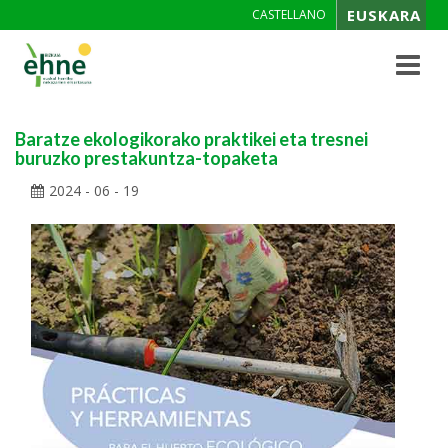
EUSKARA
CASTELLANO
Toggle
navigat
Baratze ekologikorako praktikei eta tresnei
buruzko prestakuntza-topaketa
2024 - 06 - 19